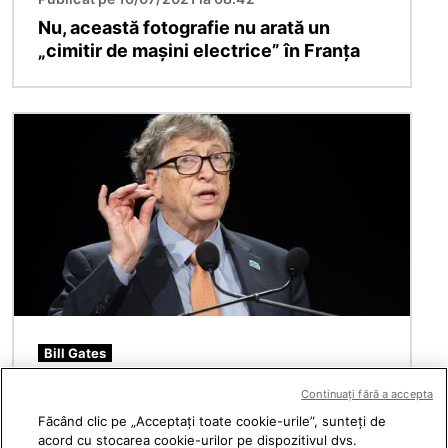
Nu, această fotografie nu arată un
„cimitir de mașini electrice” în Franța
Imagine
Bill Gates
Publicat pe 14/07/2021 la 10:10
Continuați fără a accepta
Făcând clic pe „Acceptați toate cookie-urile”, sunteți de
Bill Gates nu a cerut reducerea
acord cu stocarea cookie-urilor pe dispozitivul dvs.
populației prin vaccinare obligatorie, ci