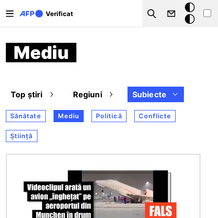
Sari la conținutul principal
Modul
Verificat
Search
întunecat
Mediu
Top știri
Regiuni
Subiecte
Sănătate
Mediu
Politică
Conflicte
Știință
Imagine