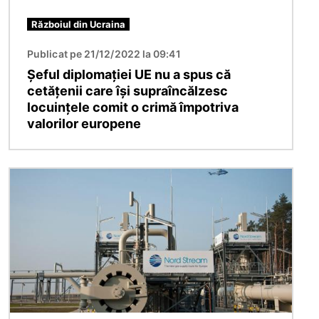
Războiul din Ucraina
Publicat pe 21/12/2022 la 09:41
Șeful diplomației UE nu a spus că
cetățenii care își supraîncălzesc
locuințele comit o crimă împotriva
valorilor europene
Imagine