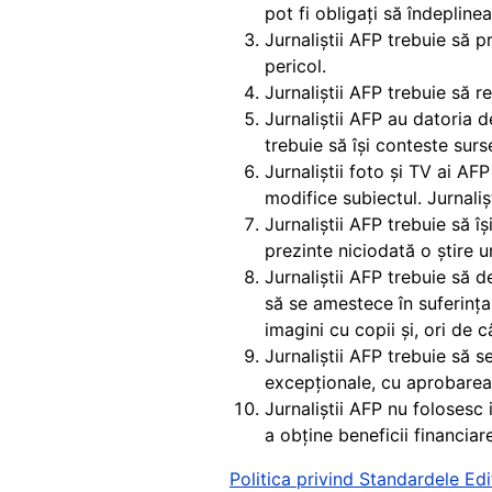
pot fi obligați să îndepline
Jurnaliștii AFP trebuie să p
pericol.
Jurnaliștii AFP trebuie să 
Jurnaliștii AFP au datoria 
trebuie să își conteste surs
Jurnaliștii foto și TV ai AF
modifice subiectul. Jurnaliș
Jurnaliștii AFP trebuie să î
prezinte niciodată o știre un
Jurnaliștii AFP trebuie să 
să se amestece în suferința
imagini cu copii și, ori de c
Jurnaliștii AFP trebuie să s
excepționale, cu aprobarea 
Jurnaliștii AFP nu folosesc 
a obține beneficii financiare
Politica privind Standardele Edi