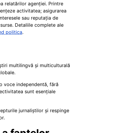
 relatărilor agenției. Printre
ențeze activitatea; asigurarea
 interesele sau reputația de
 surse. Detaliile complete ale
d politica
.
iri multilingvă și multiculturală
globale.
 o voce independentă, fără
ectivitatea sunt esențiale
turile jurnaliștilor și respinge
or.
a faptelor