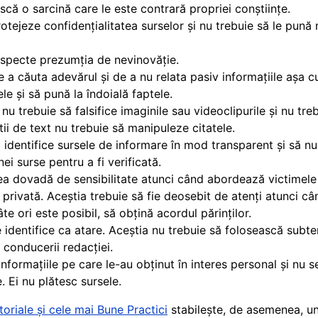
ască o sarcină care le este contrară propriei conștiințe.
rotejeze confidențialitatea surselor și nu trebuie să le pună n
respecte prezumția de nevinovăție.
de a căuta adevărul și de a nu relata pasiv informațiile așa 
ele și să pună la îndoială faptele.
P nu trebuie să falsifice imaginile sau videoclipurile și nu t
tii de text nu trebuie să manipuleze citatele.
și identifice sursele de informare în mod transparent și să n
ei surse pentru a fi verificată.
dea dovadă de sensibilitate atunci când abordează victimele 
 privată. Aceștia trebuie să fie deosebit de atenți atunci c
âte ori este posibil, să obțină acordul părinților.
e identifice ca atare. Aceștia nu trebuie să folosească subt
conducerii redacției.
informațiile pe care le-au obținut în interes personal și nu 
. Ei nu plătesc sursele.
toriale și cele mai Bune Practici
stabilește, de asemenea, un