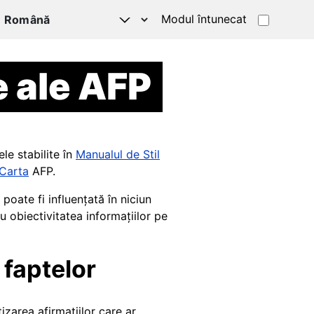
Modul întunecat
e ale AFP
le stabilite în
Manualul de Stil
Carta
AFP.
poate fi influențată în niciun
 obiectivitatea informațiilor pe
 faptelor
izarea afirmațiilor care ar