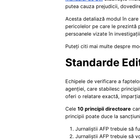
putea cauza prejudicii, dovedire
Acesta detaliază modul în care a
pericolelor pe care le prezintă 
persoanele vizate în investigații
Puteți citi mai multe despre mod
Standarde Edit
Echipele de verificare a fapte
agenției, care stabilesc princip
oferi o relatare exactă, imparția
Cele
10 principii directoare
car
principii poate duce la sancțiuni
Jurnaliștii AFP trebuie să fu
Jurnaliștii AFP trebuie să 