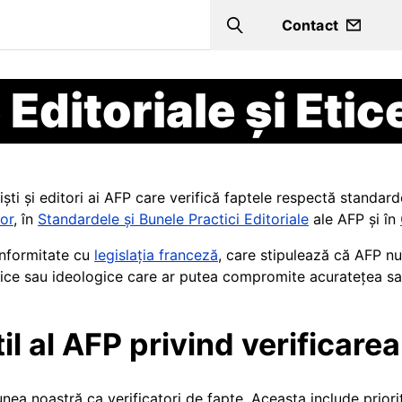
Contact
Search
Editoriale și Etic
ști și editori ai AFP care verifică faptele respectă standarde
lor
, în
Standardele și Bunele Practici Editoriale
ale AFP și în
onformitate cu
legislația franceză
, care stipulează că AFP nu 
itice sau ideologice care ar putea compromite acuratețea sau
l al AFP privind verificarea
nea noastră ca verificatori de fapte. Aceasta include priorit