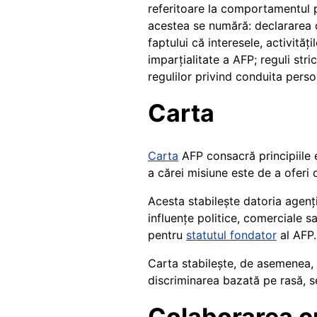
referitoare la comportamentul pe
acestea se numără: declararea or
faptului că interesele, activităț
imparțialitate a AFP; reguli stri
regulilor privind conduita perso
Carta
Carta
AFP consacră principiile e
a cărei misiune este de a oferi 
Acesta stabilește datoria agenț
influențe politice, comerciale 
pentru
statutul fondator
al AFP.
Carta stabilește, de asemenea, a
discriminarea bazată pe rasă, sex
Colaborarea cu