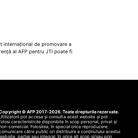
ct internațional de promovare a
rență al AFP pentru JTI poate fi
Copyright © AFP 2017-2026. Toate drepturile rezervate.
Utilizatorii pot accesa și consulta acest website și pot
folosi caracteristicile disponibile în scop personal, privat și
non-comercial. Folosirea, în special orice reproducere,
comunicare către public ori distribuire a conținutului acestui
website, parțial sau integral, în orice alt scop și/sau prin