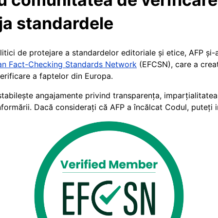
ja standardele
litici de protejare a standardelor editoriale și etice, AFP și-
ean Fact-Checking Standards Network
(EFCSN), care a crea
erificare a faptelor din Europa.
tabilește angajamente privind transparența, imparțialitatea ș
nformării. Dacă considerați că AFP a încălcat Codul, puteț