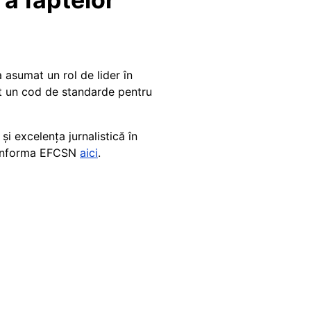
a asumat un rol de lider în
t un cod de standarde pentru
i excelența jurnalistică în
i informa EFCSN
aici
.