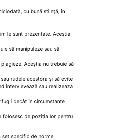
iciodată, cu bună știință, în
cum le sunt prezentate. Aceștia
rebuie să manipuleze sau să
u plagieze. Aceștia nu trebuie să
sau rudele acestora și să evite
ând intervievează sau realizează
erfugii decât în circumstanțe
se folosesc de poziția lor pentru
 set specific de norme