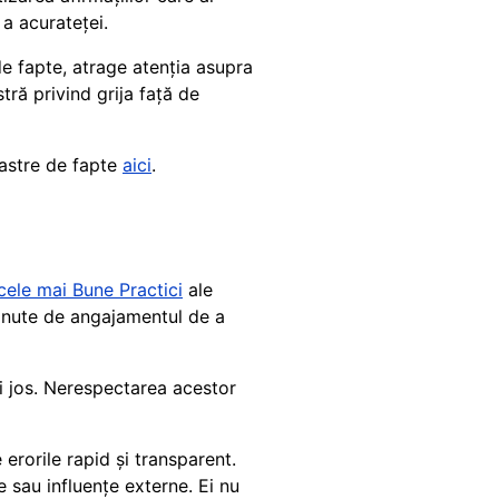
 a acurateței.
 de fapte, atrage atenția asupra
tră privind grija față de
oastre de fapte
aici
.
 cele mai Bune Practici
ale
sținute de angajamentul de a
ai jos. Nerespectarea acestor
 erorile rapid și transparent.
 sau influențe externe. Ei nu