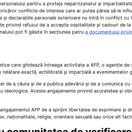
rsonalului pentru a proteja nepartizanatul și imparțialitatea
icăror conflicte de interese care ar putea părea să le influ
ile și declarațiile personale exterioare nu intră în conflict cu
cte privind refuzul de a accepta ospitalitate și cadouri de la
nalului pot fi găsite în secțiunea patru
a documentului privin
tice care ghidează întreaga activitate a AFP, o agenție de șt
o relatare exactă, echilibrată și imparțială a evenimentelor 
iei de a căuta și de a publica adevărul și de a comunica cu
sau ideologice. Aceste angajamente privind acuratețea și obi
ngajamentul AFP de a sprijini libertatea de exprimare și drep
, naționalitate, religie, orientare sexuală sau orice alt fact
 comunitatea de verificare 