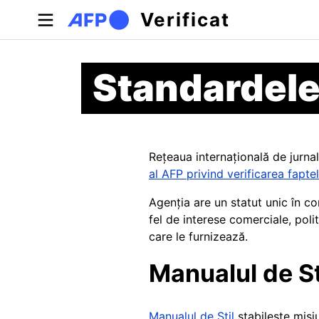
Sari la conținutul principal
Verificat
Standardele 
Rețeaua internațională de jurnali
al AFP privind verificarea fapte
Agenția are un statut unic în c
fel de interese comerciale, pol
care le furnizează.
Manualul de Sti
Manualul de Stil
stabilește misiu