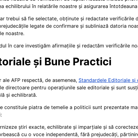
a echilibrului în relatările noastre și asigurarea întotdeauna
r trebui să fie selectate, obținute și redactate verificările
prejudecățile legate de confirmare și subliniază datoria noas
le noastre.
ul în care investigăm afirmațiile și redactăm verificările n
oriale și Bune Practici
lor ale AFP respectă, de asemenea,
Standardele Editoriale și
iile directoare pentru operațiunile sale editoriale și sunt su
lă și echilibrată.
e constituie piatra de temelie a politicii sunt prezentate m
:
rnizeze știri exacte, echilibrate și imparțiale și să corecteze
vorbească cu o voce independentă, fără prejudecăți, părtinire