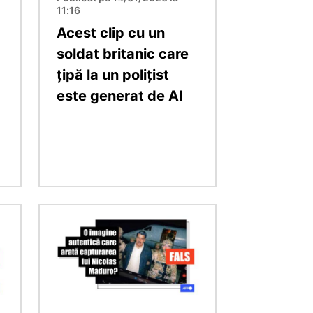
11:16
Acest clip cu un
soldat britanic care
țipă la un polițist
este generat de AI
Imagine