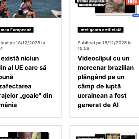
unea Europeană
Inteligența artificială
icat pe 18/12/2025 la
Publicat pe 15/12/2025 la
54
15:56
există niciun
Videoclipul cu un
in al UE care să
mercenar brazilian
pună
plângând pe un
zafectarea
câmp de luptă
ajelor „goale” din
ucrainean a fost
mânia
generat de AI
e
Imagine