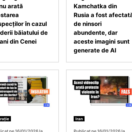
 nu arată
Kamchatka din
estarea
Rusia a fost afectat
pecților în cazul
de ninsori
derii băiatului de
abundente, dar
ani din Cenei
aceste imagini sunt
generate de AI
e
Imagine
rație
Iran
icat pe 16/01/2026 la
Publicat pe 16/01/2026 la