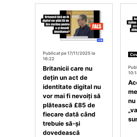
Imagine
Imagin
Publicat pe 17/11/2025 la
Cov
16:22
Publ
Britanicii care nu
10:
dețin un act de
Ac
identitate digital nu
med
vor mai fi nevoiți să
nu
plătească £85 de
„v
fiecare dată când
su
trebuie să-și
dovedească