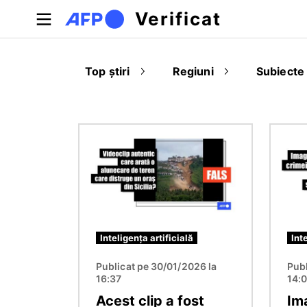
Sari la conținutul principal
Verificat
Top știri
Regiuni
Subiecte
Imagine
Imagin
Inteligența artificială
Int
Publicat pe 30/01/2026 la
Publ
16:37
14:
Acest clip a fost
Im