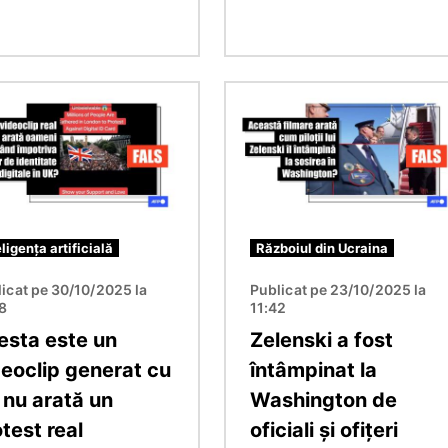
e
Imagine
eligența artificială
Războiul din Ucraina
icat pe 30/10/2025 la
Publicat pe 23/10/2025 la
18
11:42
esta este un
Zelenski a fost
deoclip generat cu
întâmpinat la
 nu arată un
Washington de
test real
oficiali și ofițeri