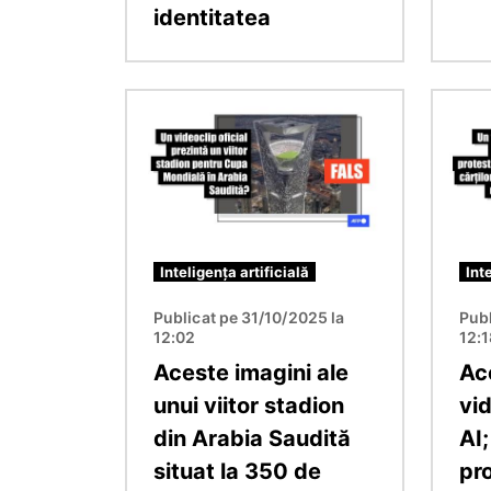
identitatea
Imagine
Imagin
Inteligența artificială
Int
Publicat pe 31/10/2025 la
Publ
12:02
12:
Aceste imagini ale
Ac
unui viitor stadion
vi
din Arabia Saudită
AI;
situat la 350 de
pro