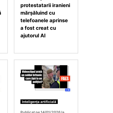
protestatarii iranieni
ă
mărșăluind cu
telefoanele aprinse
a fost creat cu
ajutorul AI
Imagine
Inteligența artificială
Publicat pe 14/01/2026 la