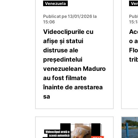
Venezuela
Ven
Publicat pe 13/01/2026 la
Publ
15:06
15:
Videoclipurile cu
Ac
afișe și statui
o a
distruse ale
Flo
președintelui
tr
venezuelean Maduro
au fost filmate
înainte de arestarea
sa
Imagine
Imagin