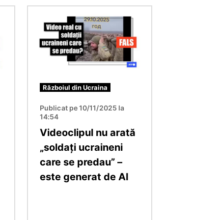
Imagine
Războiul din Ucraina
Publicat pe 10/11/2025 la
14:54
Videoclipul nu arată
„soldați ucraineni
care se predau” –
este generat de AI