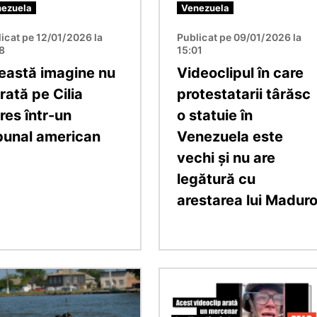
ezuela
Venezuela
icat pe 12/01/2026 la
Publicat pe 09/01/2026 la
18
15:01
eastă imagine nu
Videoclipul în care
rată pe Cilia
protestatarii târăsc
res într-un
o statuie în
ibunal american
Venezuela este
vechi și nu are
legătură cu
arestarea lui Madur
e
Imagine