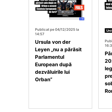
Publicat pe 04/12/2025 la
Uni
14:57
Publ
Ursula von der
16:
Leyen „nu a părăsit
Pâ
Parlamentul
202
European după
le
dezvăluirile lui
pr
Orban”
so
Ro