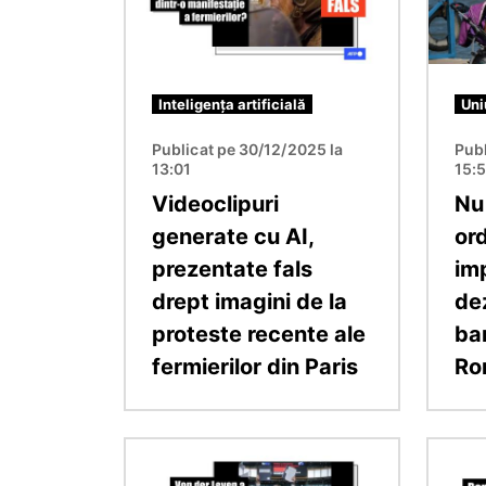
Inteligența artificială
Uni
Publicat pe 30/12/2025 la
Publ
13:01
15:
Videoclipuri
Nu 
generate cu AI,
ord
prezentate fals
im
drept imagini de la
de
proteste recente ale
bar
fermierilor din Paris
Ro
Imagine
Imagin