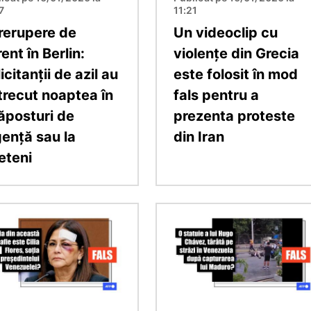
7
11:21
trerupere de
Un videoclip cu
ent în Berlin:
violențe din Grecia
icitanții de azil au
este folosit în mod
trecut noaptea în
fals pentru a
ăposturi de
prezenta proteste
gență sau la
din Iran
eteni
e
Imagine