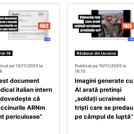
e
Imagine
id-19
Războiul din Ucraina
icat pe 13/11/2025 la
Publicat pe 10/11/2025 la
18
16:15
est document
Imagini generate cu
ical italian intern
AI arată pretinși
 dovedește că
„soldați ucraineni
accinurile ARNm
triști care se predau
nt periculoase”
pe câmpul de luptă”