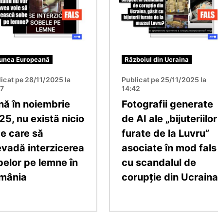
unea Europeană
Războiul din Ucraina
icat pe 28/11/2025 la
Publicat pe 25/11/2025 la
37
14:42
nă în noiembrie
Fotografii generate
5, nu există nicio
de AI ale „bijuteriilor
ge care să
furate de la Luvru”
evadă interzicerea
asociate în mod fals
belor pe lemne în
cu scandalul de
mânia
corupție din Ucraina