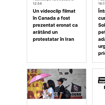
12:54
16:1
Un videoclip filmat
În
în Canada a fost
cur
prezentat eronat ca
Sol
arătând un
pe
protestatar în Iran
ad
ur
pri
Imagine
Imagin