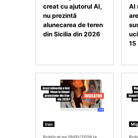
creat cu ajutorul AI,
AI
nu prezintă
ar
alunecarea de teren
sus
din Sicilia din 2026
uci
15 
Imagine
Imagin
Iran
Mig
Publicat pe 19/01/2026 la
Publ