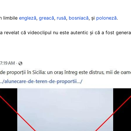
n limbile
engleză
,
greacă
,
rusă
,
bosniacă
, și
poloneză
.
revelat că videoclipul nu este autentic și că a fost generat 