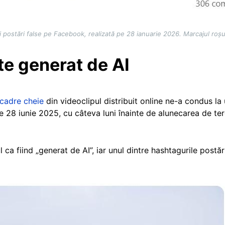
 postări false pe Facebook, realizată pe 28 ianuarie 2026. Marcajul roș
te generat de AI
 cadre cheie
din videoclipul distribuit online ne-a condus la
e 28 iunie 2025, cu câteva luni înainte de alunecarea de ter
 ca fiind „generat de AI”, iar unul dintre hashtagurile postări