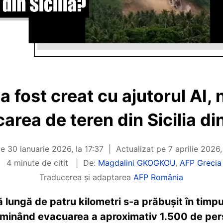
a fost creat cu ajutorul AI,
area de teren din Sicilia d
pe
30 ianuarie 2026, la 17:37
Actualizat pe
7 aprilie 2026,
4 minute de citit
De:
Magdalini GKOGKOU
,
AFP Grecia
Traducerea și adaptarea
AFP România
ă lungă de patru kilometri s-a prăbușit în timpul
erminând evacuarea a aproximativ 1.500 de per