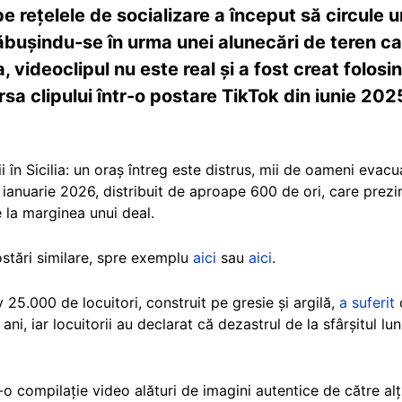
 rețelele de socializare a început să circule un
ăbușindu-se în urma unei alunecări de teren ca
, videoclipul nu este real și a fost creat folosin
rsa clipului într-o postare TikTok din iunie 202
 în Sicilia: un oraș întreg este distrus, mii de oameni evacu
ianuarie 2026, distribuit de aproape 600 de ori, care prezi
 la marginea unui deal.
ostări similare, spre exemplu
aici
sau
aici
.
25.000 de locuitori, construit pe gresie și argilă,
a suferit
o
i, iar locuitorii au declarat că dezastrul de la sfârșitul lun
tr-o compilație video alături de imagini autentice de către al