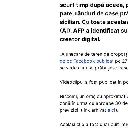
scurt timp după aceea, pe
pare, rânduri de case pr
sicilian. Cu toate acestea
(AI). AFP a identificat su
creator digital.
„Alunecare de teren de proporții
de pe Facebook publicat
pe 27 
se vede cum se prăbușesc case
Videoclipul a fost publicat în p
Niscemi, un oraș cu aproximativ 
zonă în urmă cu aproape 30 de an
previzibil (link arhivat
aici
).
Același clip a fost distribuit în