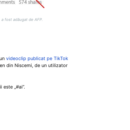
u a fost adăugat de AFP.
 un
videoclip publicat pe TikTok
en din Niscemi, de un utilizator
i este „#ai”.