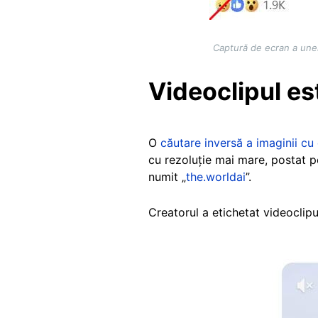
Captură de ecran a unei
Videoclipul es
O
căutare inversă a imaginii cu
cu rezoluție mai mare, postat p
numit „
the.worldai
”.
Creatorul a etichetat videoclipul
Image