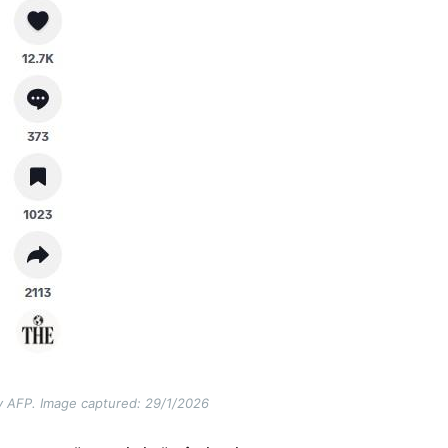
 by AFP. Image captured: 29/1/2026