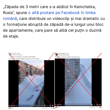
„Zăpada de 3 metri care s-a abătut în Kamchatka,
Rusia”, spune
o altă postare pe Facebook în limba
română
, care distribuie un videoclip și mai dramatic cu
o formațiune abruptă de zăpadă de-a lungul unui bloc
de apartamente, care pare să aibă cel puțin o duzină
de etaje.
Image