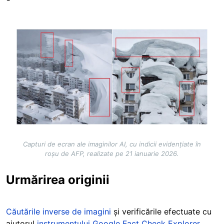
Image
Capturi de ecran ale imaginilor AI, cu indicii evidențiate în
roșu de AFP, realizate pe 21 ianuarie 2026.
Urmărirea originii
Căutările inverse de imagini
și verificările efectuate cu
ajutorul
instrumentului Google Fact Check Explorer