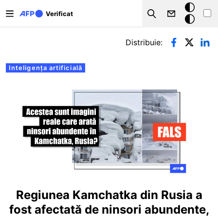
Sari la conținutul principal
Modul
Verificat
Search
întunecat
Filele principale
Distribuie:
Inteligența artificială
Regiunea Kamchatka din Rusia a
fost afectată de ninsori abundente,