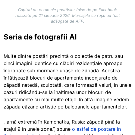
Capturi de ecran ale postărilor false de pe Facebook
realizate pe 21 ianuarie 2026. Marcajele cu roșu au fost
adăugate de AFP.
Seria de fotografii AI
Multe dintre postări prezintă o colecție de patru sau
cinci imagini identice cu clădiri rezidențiale aproape
îngropate sub mormane uriașe de zăpadă. Acestea
înfățișează blocuri de apartamente înconjurate de
zăpadă netedă, sculptată, care formează valuri, în unele
cazuri ridicându-se la înălțimea unor blocuri de
apartamente cu mai multe etaje. În altă imagine vedem
zăpada căzând artistic pe balcoanele apartamentelor.
„Iarnă extremă în Kamchatka, Rusia: zăpadă pînă la
etajul 9 în unele zone.”, spune
o astfel de postare în