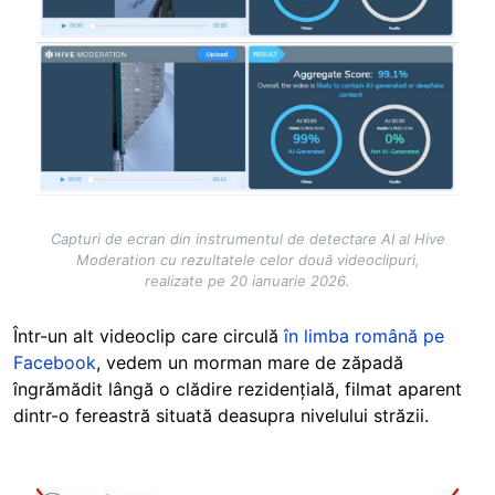
Capturi de ecran din instrumentul de detectare AI al Hive
Moderation cu rezultatele celor două videoclipuri,
realizate pe 20 ianuarie 2026.
Într-un alt videoclip care circulă
în limba română pe
Facebook
, vedem un morman mare de zăpadă
îngrămădit lângă o clădire rezidențială, filmat aparent
dintr-o fereastră situată deasupra nivelului străzii.