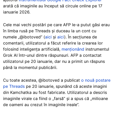
arată că imaginile au început să circule online pe 17
ianuarie 2026.
Cele mai vechi postări pe care AFP le-a putut găsi erau
în limba rusă pe Threads și duceau la un cont cu
numele „@ibotoved” (
aici
și
aici
). În secțiunea de
comentarii, utilizatorul a făcut referire la crearea lor
folosind inteligența artificială,
menționând
instrumentul
Grok AI într-unul dintre răspunsuri. AFP a contactat
utilizatorul pe 20 ianuarie, dar nu a primit un răspuns
până la momentul publicării.
Cu toate acestea, @ibotoved a publicat
o nouă postare
pe Threads
pe 20 ianuarie, spunând că aceste imagini
din Kamchatka au fost fabricate. Utilizatorul a descris
imaginile virale ca fiind o „farsă” și a spus că „milioane
de oameni au crezut în imaginile ireale”.