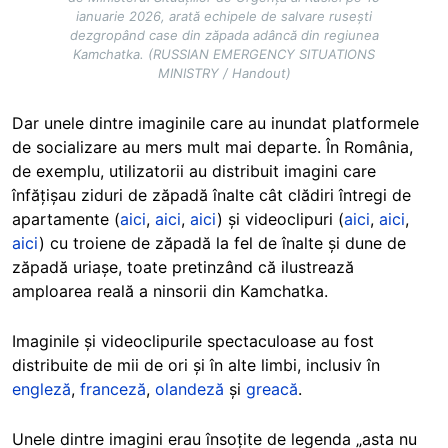
ianuarie 2026, arată echipele de salvare rusești
dezgropând case din zăpada adâncă din regiunea
Kamchatka. (RUSSIAN EMERGENCY SITUATIONS
MINISTRY / Handout)
Dar unele dintre imaginile care au inundat platformele
de socializare au mers mult mai departe. În România,
de exemplu, utilizatorii au distribuit imagini care
înfățișau ziduri de zăpadă înalte cât clădiri întregi de
apartamente (
aici
,
aici
,
aici
) și videoclipuri (
aici
,
aici
,
aici
) cu troiene de zăpadă la fel de înalte și dune de
zăpadă uriașe, toate pretinzând că ilustrează
amploarea reală a ninsorii din Kamchatka.
Imaginile și videoclipurile spectaculoase au fost
distribuite de mii de ori și în alte limbi, inclusiv în
engleză
,
franceză
,
olandeză
și
greacă
.
Unele dintre imagini erau însoțite de legenda „asta nu