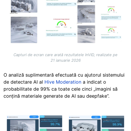
Capturi de ecran care arată rezultatele InVID, realizate pe
21 ianuarie 2026
O analiză suplimentară efectuată cu ajutorul sistemului
de detectare AI al
Hive Moderation
a indicat o
probabilitate de 99% ca toate cele cinci „imagini să
conțină materiale generate de AI sau deepfake”.
Image
Image