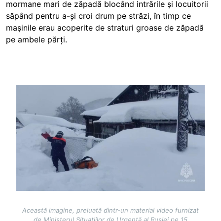
mormane mari de zăpadă blocând intrările și locuitorii
săpând pentru a-și croi drum pe străzi, în timp ce
mașinile erau acoperite de straturi groase de zăpadă
pe ambele părți.
Image
Această imagine, preluată dintr-un material video furnizat
de Ministerul Situațiilor de Urgență al Rusiei pe 15