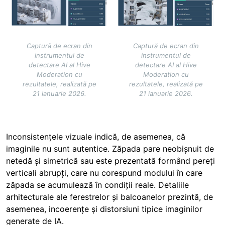
Captură de ecran din
Captură de ecran din
instrumentul de
instrumentul de
detectare AI al Hive
detectare AI al Hive
Moderation cu
Moderation cu
rezultatele, realizată pe
rezultatele, realizată pe
21 ianuarie 2026.
21 ianuarie 2026.
Inconsistențele vizuale indică, de asemenea, că
imaginile nu sunt autentice. Zăpada pare neobișnuit de
netedă și simetrică sau este prezentată formând pereți
verticali abrupți, care nu corespund modului în care
zăpada se acumulează în condiții reale. Detaliile
arhitecturale ale ferestrelor și balcoanelor prezintă, de
asemenea, incoerențe și distorsiuni tipice imaginilor
generate de IA.