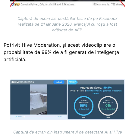
Captură de ecran ale postărilor false de pe Facebook
realizată pe 21 ianuarie 2026. Marcajul cu roșu a fost
adăugat de AFP.
Potrivit Hive Moderation, și acest videoclip are o
probabilitate de 99% de a fi generat de inteligența
artificială.
Image
Captură de ecran din instrumentul de detectare AI al Hive