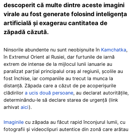
descoperit că multe dintre aceste imagini
virale au fost generate folosind inteligența
artificială și exagerau cantitatea de
zăpadă căzută.
Ninsorile abundente nu sunt neobișnuite în
Kamchatka
,
în Extremul Orient al Rusiei, dar furtunile de iarnă
extrem de intense de la mijlocul lunii ianuarie au
paralizat parțial principalul oraș al regiunii, școlile au
fost închise, iar companiile au trecut la munca la
distanță. Zăpada care a căzut de pe acoperișurile
clădirilor
a ucis două persoane
, au declarat autoritățile,
determinându-le să declare starea de urgență (link
arhivat
aici
).
Imaginile
cu zăpada au făcut rapid înconjurul lumii, cu
fotografii și videoclipuri autentice din zonă care arătau