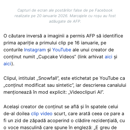
Capturi de ecran ale postărilor false de pe Facebook
realizate pe 20 ianuarie 2026. Marcajele cu roșu au fost
adăugate de AFP.
O căutare inversă a imaginii a permis AFP să identifice
prima apariție a primului clip pe 16 ianuarie, pe
conturile
Instagram
și
YouTube
ale unui creator de
conținut numit „Cupcake Videos” (link arhivat
aici
și
aici
).
Clipul, intitulat „Snowfall”, este etichetat pe YouTube ca
„conținut modificat sau sintetic”, iar descrierea canalului
menționează în mod explicit: „Videoclipuri AI”.
Același creator de conținut se află și în spatele celui
de-al doilea
clip video
scurt, care arată ceea ce pare a
fi un zid de zăpadă acoperind o clădire rezidențială, cu
o voce masculină care spune în engleză: „E greu de