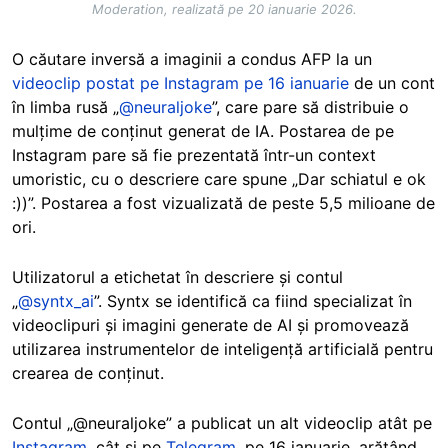
Moderation, realizată pe 20 ianuarie 2026.
O căutare inversă a imaginii a condus AFP la un
videoclip postat pe Instagram pe 16 ianuarie
de un cont
în limba rusă „
@neuraljoke
”, care pare să distribuie o
mulțime de conținut generat de IA. Postarea de pe
Instagram pare să fie prezentată într-un context
umoristic, cu o descriere care spune „Dar schiatul e ok
:))”. Postarea a fost vizualizată de peste 5,5 milioane de
ori.
Utilizatorul a etichetat în descriere și contul
„
@syntx_ai
”. Syntx se identifică ca fiind specializat în
videoclipuri și imagini generate de AI și promovează
utilizarea instrumentelor de inteligență artificială pentru
crearea de conținut.
Contul „@neuraljoke” a publicat un alt videoclip atât pe
Instagram
, cât și pe
Telegram
, pe 16 ianuarie, arătând