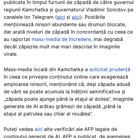
publicate în timpul furtunii de zăpadă de către guvernul
regiunii Kamchatka și guvernatorul Vladimir Solodov pe
canalele lor Telegram (
aici
și
aici
). Postările
menționează ninsori abundente sau drumuri blocate,
dar arată niveluri de zăpadă în concordanță cu ceea ce
au raportat
mass-media de încredere
, mai degrabă
decât zăpezile mult mai mari descrise în imaginile
virale.
Mass-media locală din Kamchatka a
solicitat prudență
în ceea ce privește conținutul online care exagerează
amploarea ninsorii, menționând că, deși zăpada adusă
de vânt se poate acumula la înălțimi semnificative și
„zăpada poate ajunge până la etajul al doilea”, imaginile
generate de AI arătau grămezi de zăpadă „până la
etajul al patrulea sau chiar al nouălea”.
Puteți vedea
aici
alte verificări ale AFP legate de
conținutul generat de AI. AFP a publicat, de asemenea,