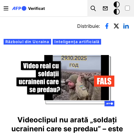
Sari la conținutul principal
Modul
Verificat
Search
întunecat
Filele principale
Distribuie:
Războiul din Ucraina
Inteligența artificială
Videoclipul nu arată „soldați
ucraineni care se predau” – este