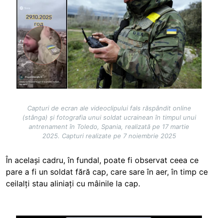
Image
Capturi de ecran ale videoclipului fals răspândit online
(stânga) și fotografia unui soldat ucrainean în timpul unui
antrenament în Toledo, Spania, realizată pe 17 martie
2025. Capturi realizate pe 7 noiembrie 2025
În același cadru, în fundal, poate fi observat ceea ce
pare a fi un soldat fără cap, care sare în aer, în timp ce
ceilalți stau aliniați cu mâinile la cap.