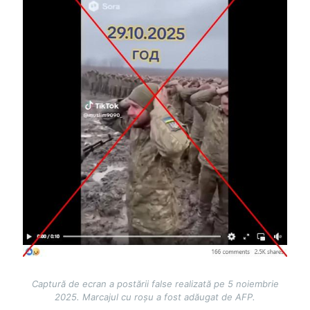
Captură de ecran a postării false realizată pe 5 noiembrie
2025. Marcajul cu roșu a fost adăugat de AFP.