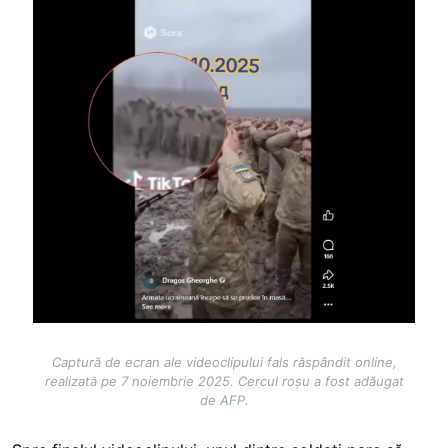
Image
Captură de ecran ale videoclipului fals răspândit online,
realizată pe 7 noiembrie 2025. Cercul roșu a fost adăugat
de AFP.