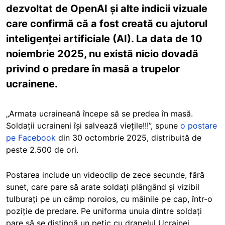
dezvoltat de OpenAI și alte indicii vizuale
care confirmă că a fost creată cu ajutorul
inteligenței artificiale (AI). La data de 10
noiembrie 2025, nu există nicio dovadă
privind o predare în masă a trupelor
ucrainene.
„Armata ucraineană începe să se predea în masă.
Soldații ucraineni își salvează viețile!!!”, spune
o postare
pe Facebook
din 30 octombrie 2025, distribuită de
peste 2.500 de ori.
Postarea include un videoclip de zece secunde, fără
sunet, care pare să arate soldați plângând și vizibil
tulburați pe un câmp noroios, cu mâinile pe cap, într-o
poziție de predare. Pe uniforma unuia dintre soldați
pare să se distingă un petic cu drapelul Ucrainei.