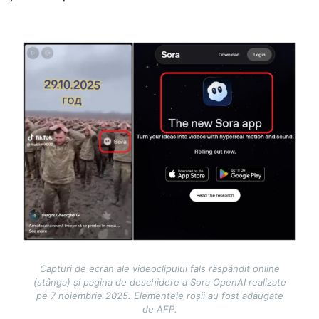
Image
Capturi de ecran ale videoclipului fals răspândit online
(stânga) și pagina de deschidere a Sora OpenAI realizate
pe 7 noiembrie 2025. Elementele roșii au fost adăugate
de AFP.