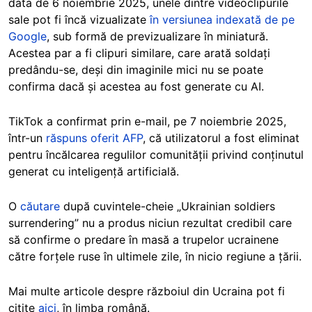
data de 6 noiembrie 2025, unele dintre videoclipurile
sale pot fi încă vizualizate
în versiunea indexată de pe
Google
, sub formă de previzualizare în miniatură.
Acestea par a fi clipuri similare, care arată soldați
predându-se, deși din imaginile mici nu se poate
confirma dacă și acestea au fost generate cu AI.
TikTok a confirmat prin e-mail, pe 7 noiembrie 2025,
într-un
răspuns oferit AFP
, că utilizatorul a fost eliminat
pentru încălcarea regulilor comunității privind conținutul
generat cu inteligență artificială.
O
căutare
după cuvintele-cheie „Ukrainian soldiers
surrendering” nu a produs niciun rezultat credibil care
să confirme o predare în masă a trupelor ucrainene
către forțele ruse în ultimele zile, în nicio regiune a țării.
Mai multe articole despre războiul din Ucraina pot fi
citite
aici
, în limba română.