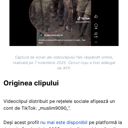
Captură de ecran ale videoclipului fals răspândit online,
realizată pe 7 noiembrie 2025. Cercul roșu a fost adăugat
de AFP.
Originea clipului
Videoclipul distribuit pe rețelele sociale afișează un
cont de TikTok: „muslim9090_”.
Deși acest profil
nu mai este disponibil
pe platformă la