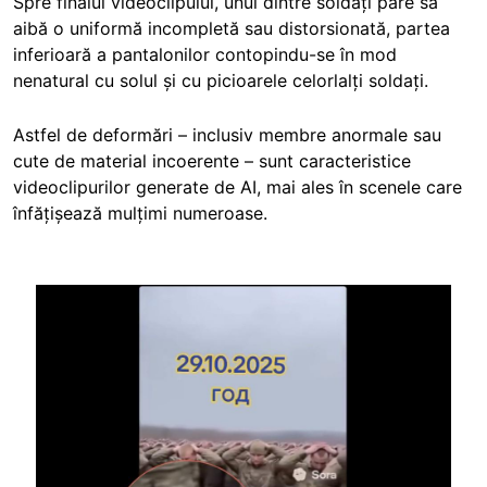
Spre finalul videoclipului, unul dintre soldați pare să
aibă o uniformă incompletă sau distorsionată, partea
inferioară a pantalonilor contopindu-se în mod
nenatural cu solul și cu picioarele celorlalți soldați.
Astfel de deformări – inclusiv membre anormale sau
cute de material incoerente – sunt caracteristice
videoclipurilor generate de AI, mai ales în scenele care
înfățișează mulțimi numeroase.
Image