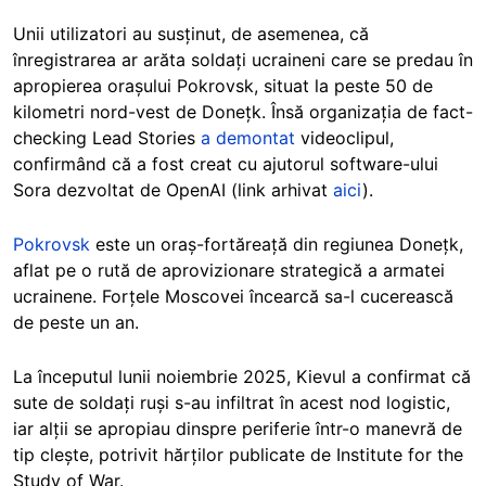
Unii utilizatori au susținut, de asemenea, că
înregistrarea ar arăta soldați ucraineni care se predau în
apropierea orașului Pokrovsk, situat la peste 50 de
kilometri nord-vest de Donețk. Însă organizația de fact-
checking Lead Stories
a demontat
videoclipul,
confirmând că a fost creat cu ajutorul software-ului
Sora dezvoltat de OpenAI (link arhivat
aici
).
Pokrovsk
este un oraș-fortăreață din regiunea Donețk,
aflat pe o rută de aprovizionare strategică a armatei
ucrainene. Forțele Moscovei încearcă sa-l cucerească
de peste un an.
La începutul lunii noiembrie 2025, Kievul a confirmat că
sute de soldați ruși s-au infiltrat în acest nod logistic,
iar alții se apropiau dinspre periferie într-o manevră de
tip clește, potrivit hărților publicate de Institute for the
Study of War.