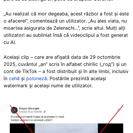
„Au realizat că mor degeaba, acest război a fost și este
o afacere!”, comentează un utilizator. „Au ales viata, nu
moartea asigurata de Zelenschi...”, scrie altul. Mulți alți
utilizatori au subliniat însă că videoclipul a fost generat
cu AI.
Același clip – care are afișată data de 29 octombrie
2025, cuvântul „an” scris în alfabet chirilic („год”) și un
cont de TikTok – a fost distribuit și în alte limbi, inclusiv
în
cehă
și
poloneză
. Postările prezintă același
watermark și același nume de utilizator.
Image