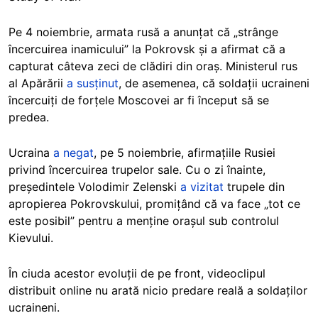
Pe 4 noiembrie, armata rusă a anunțat că „strânge
încercuirea inamicului” la Pokrovsk și a afirmat că a
capturat câteva zeci de clădiri din oraș. Ministerul rus
al Apărării
a susținut
, de asemenea, că soldații ucraineni
încercuiți de forțele Moscovei ar fi început să se
predea.
Ucraina
a negat
, pe 5 noiembrie, afirmațiile Rusiei
privind încercuirea trupelor sale. Cu o zi înainte,
președintele Volodimir Zelenski
a vizitat
trupele din
apropierea Pokrovskului, promițând că va face „tot ce
este posibil” pentru a menține orașul sub controlul
Kievului.
În ciuda acestor evoluții de pe front, videoclipul
distribuit online nu arată nicio predare reală a soldaților
ucraineni.