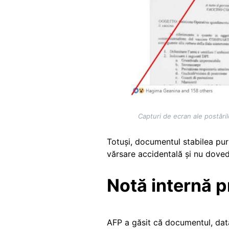
Capturi de ecran ale postări
Totuși, documentul stabilea pur
vărsare accidentală și nu doved
Notă internă p
AFP a găsit că documentul, da