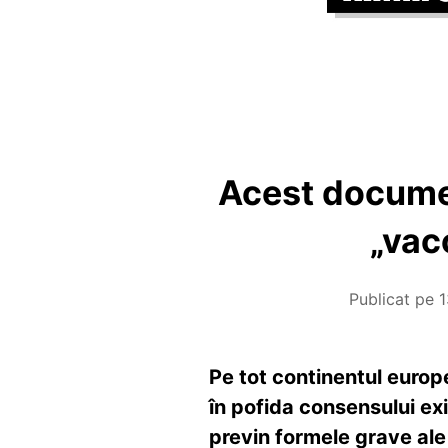
Acest documen
„vac
Publicat pe
1
Pe tot continentul europ
în pofida consensului exi
previn formele grave ale 