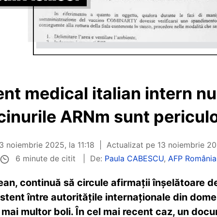
t medical italian intern n
cinurile ARNm sunt pericul
3 noiembrie 2025, la 11:18
Actualizat pe
13 noiembrie 202
6 minute de citit
De:
Paula CABESCU
,
AFP România
ean, continuă să circule afirmații înșelătoare 
stent între autoritățile internaționale din dom
mai multor boli. În cel mai recent caz, un docu