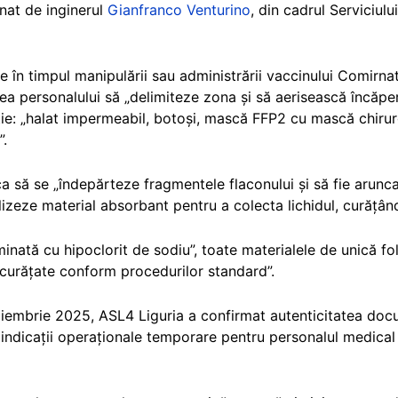
mnat de inginerul
Gianfranco Venturino
, din cadrul Serviciulu
le în timpul manipulării sau administrării vaccinului Comirnat
rea personalului să „delimiteze zona și să aerisească încăpe
e: „halat impermeabil, botoși, mască FFP2 cu mască chirurg
”.
să se „îndepărteze fragmentele flaconului și să fie arunca
lizeze material absorbant pentru a colecta lichidul, curățând 
minată cu hipoclorit de sodiu”, toate materialele de unică f
e „curățate conform procedurilor standard”.
noiembrie 2025, ASL4 Liguria a confirmat autenticitatea doc
ndicații operaționale temporare pentru personalul medical î