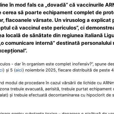
line în mod fals ca „dovadă” că vaccinurile ARN
se cerea să poarte echipament complet de prot
or, flacoanele vărsate. Un virusolog a explicat
ptul că vaccinul este periculos”, ci demonstre
ea locală de sănătate din regiunea italiană Lig
o comunicare internă” destinată personalului 
cepțional”.
ulos - dar în organism este complet inofensiv?”, spune des
ci
) și 5 (
aici
) noiembrie 2025, fiecare distribuită de peste 4
rivind modul de procedare în cazul vărsării de lichide cu ARN
i, zona trebuie evacuată, aerisită, trebuie purtat echipamen
alat) și trebuie efectuată decontaminarea cu hipoclorit de so
inare pentru substanțe toxice – deoarece o picătură de vac