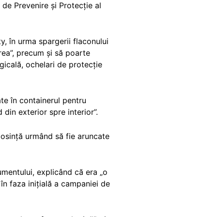
i de Prevenire și Protecție al
y, în urma spargerii flaconului
rea”, precum și să poarte
icală, ochelari de protecție
te în containerul pentru
din exterior spre interior”.
olosință urmând să fie aruncate
umentului, explicând că era „o
n faza inițială a campaniei de