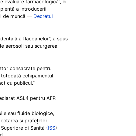
e evaluare farmacologică”, ci
ipientă a introducerii
ocul de muncă —
Decretul
dentală a flacoanelor”, a spus
 de aerosoli sau scurgerea
rator consacrate pentru
d totodată echipamentul
ct cu publicul.”
declarat ASL4 pentru AFP.
le sau fluide biologice,
fectarea suprafețelor
 Superiore di Sanità (
ISS
)
i.