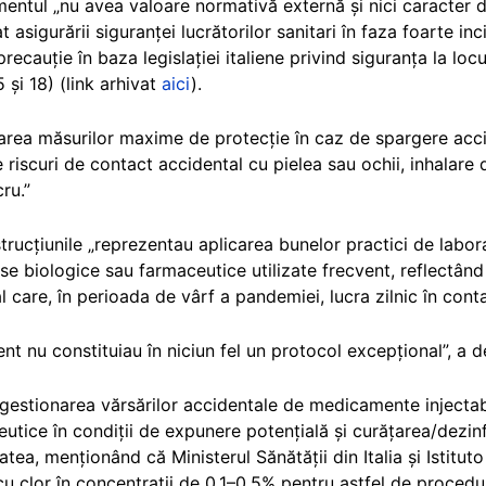
entul „nu avea valoare normativă externă și nici caracter d
asigurării siguranței lucrătorilor sanitari în faza foarte inc
recauție în baza legislației italiene privind siguranța la l
5 și 18) (link arhivat
aici
).
area măsurilor maxime de protecție în caz de spargere acci
 riscuri de contact accidental cu pielea sau ochii, inhalare
ru.”
strucțiunile „reprezentau aplicarea bunelor practici de labo
se biologice sau farmaceutice utilizate frecvent, reflectân
 care, în perioada de vârf a pandemiei, lucra zilnic în conta
nt nu constituiau în niciun fel un protocol excepțional”, a 
gestionarea vărsărilor accidentale de medicamente injectabi
tice în condiții de expunere potențială și curățarea/dezin
tea, menționând că Ministerul Sănătății din Italia și Istituto
cu clor în concentrații de 0,1–0,5% pentru astfel de procedur