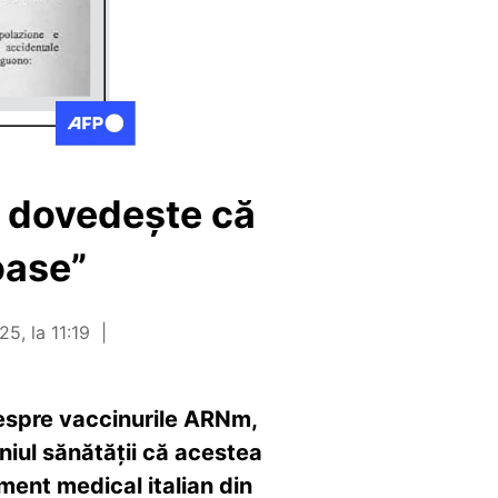
u dovedește că
oase”
5, la 11:19
despre vaccinurile ARNm,
eniul sănătății că acestea
ment medical italian din