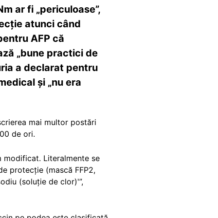
m ar fi „periculoase”,
ecție atunci când
 pentru AFP că
ază „bune practici de
uria a declarat pentru
medical și „nu era
crierea mai multor postări
00 de ori.
m modificat. Literalmente se
t de protecție (mască FFP2,
diu (soluție de clor)'”,
cin pe podea este clasificată