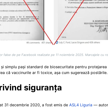
lor false de pe Facebook realizate pe 11 noiembrie 2025. Marcajele cu 
 și simplu pași standard de biosecuritate pentru protejarea
ea că vaccinurile ar fi toxice, așa cum sugerează postările.
rivind siguranța
tat 31 decembrie 2020, a fost emis de
ASL4 Liguria
— autori