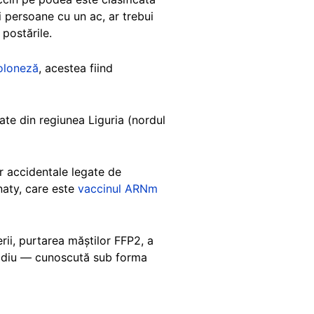
ei persoane cu un ac, ar trebui
 postările.
oloneză
, acestea fiind
te din regiunea Liguria (nordul
or accidentale legate de
naty, care este
vaccinul ARNm
rii, purtarea măștilor FFP2, a
e sodiu — cunoscută sub forma