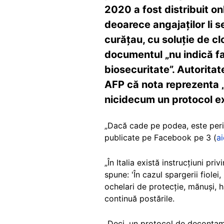
2020 a fost distribuit on
deoarece angajaților li 
curățau, cu soluție de cl
documentul „nu indică fa
biosecuritate”. Autoritat
AFP că nota reprezenta „
nicidecum un protocol ex
„Dacă cade pe podea, este peric
publicate pe Facebook pe 3 (
ai
„În Italia există instrucțiuni p
spune: 'În cazul spargerii fiole
ochelari de protecție, mănuși, h
continuă postările.
„Deci, un protocol de decontam