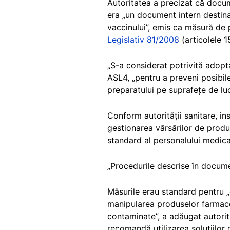
Autoritatea a precizat că docum
era „un document intern destinat 
vaccinului”, emis ca măsură de p
Legislativ 81/2008
(articolele 1
„S-a considerat potrivită adopt
ASL4, „pentru a preveni posibile
preparatului pe suprafețe de luc
Conform autorității sanitare, in
gestionarea vărsărilor de produ
standard al personalului medical
„Procedurile descrise în docume
Măsurile erau standard pentru „
manipularea produselor farmaceu
contaminate”, a adăugat autorita
recomandă utilizarea soluțiilor 