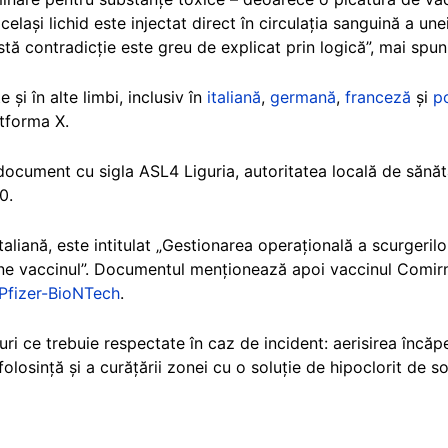
celași lichid este injectat direct în circulația sanguină a un
tă contradicție este greu de explicat prin logică”, mai spun
 și în alte limbi, inclusiv în
italiană
,
germană
,
franceză
și
p
atforma X.
ocument cu sigla ASL4 Liguria, autoritatea locală de sănăta
0.
aliană, este intitulat „Gestionarea operațională a scurgeril
ine vaccinul”. Documentul menționează apoi vaccinul Comir
 Pfizer-BioNTech
.
i ce trebuie respectate în caz de incident: aerisirea încăpe
 folosință și a curățării zonei cu o soluție de hipoclorit d