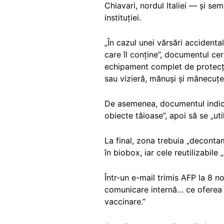
Chiavari, nordul Italiei — și se
instituției.
„În cazul unei vărsări accidenta
care îl conține”, documentul ce
echipament complet de protecți
sau vizieră, mănuși și mânecuțe
De asemenea, documentul indica 
obiecte tăioase”, apoi să se „uti
La final, zona trebuia „deconta
în biobox, iar cele reutilizabil
Într-un e-mail trimis AFP la 8 
comunicare internă… ce oferea i
vaccinare.”