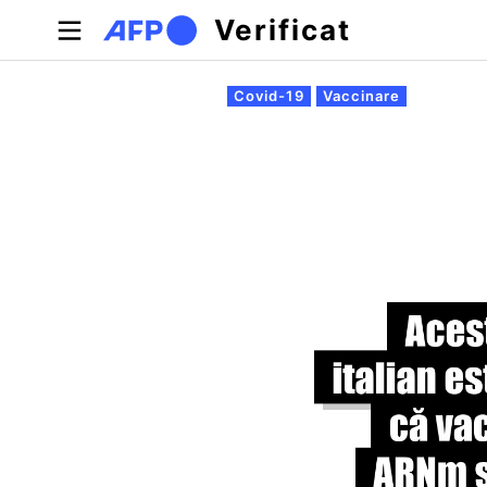
Sari la conținutul principal
Verificat
Filele principale
Covid-19
Vaccinare