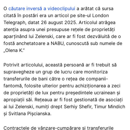
O
căutare inversă a videoclipului
a arătat că sursa
citată în postări era un articol pe site-ul London
Telegraph, datat 26 august 2025. Articolul atrăgea
atenția asupra unei presupuse rețele de proprietăți
aparținând lui Zelenski, care ar fi fost dezvăluită de o
fostă anchetatoare a NABU, cunoscută sub numele de
„Olena K.”
Potrivit articolului, această persoană ar fi trebuit să
supravegheze un grup de lucru care monitoriza
transferurile de bani către o rețea de companii-
fantomă, folosite ulterior pentru achiziționarea a zeci
de proprietăți de lux pentru președintele ucrainean și
apropiații săi. Rețeaua ar fi fost gestionată de asociați
ai lui Zelenski, numiți drept Serhiy Shefir, Timur Mindich
și Svitlana Pișcianska.
Contractele de vânzare-cumpărare și transferurile