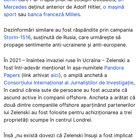
Mercedes
deținut anterior de Adolf Hitler,
o mașină
sport
sau
banca franceză Milleis
.
Dezinformări similare au fost răspândite prin campania
Storm-1516
, susținută de Rusia, care urmărește să
propage sentimente anti-ucrainene și anti-europene.
În 2021 – înaintea invaziei ruse în Ucraina – Zelenski a
fost într-adevăr menționat în așa-numitele
Pandora
Papers
(link arhivat
aici
), o amplă anchetă a
Consorțiului Internațional al Jurnaliștilor de Investigație
,
în cadrul căreia sute de persoane au fost acuzate că
ascund active în companii offshore. Ancheta a arătat că
două dintre companiile offshore aparținând partenerilor
lui Zelenski au fost folosite pentru achiziționarea a trei
proprietăți scumpe în centrul Londrei.
Însă „nu există dovezi că Zelenski însuși a fost implicat