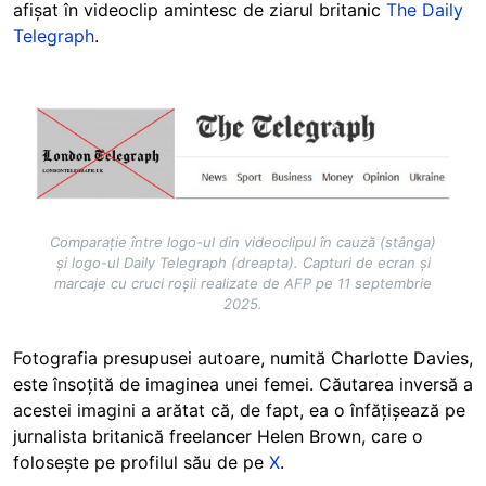
afișat în videoclip amintesc de ziarul britanic
The Daily
Telegraph
.
Image
Comparație între logo-ul din videoclipul în cauză (stânga)
și logo-ul Daily Telegraph (dreapta). Capturi de ecran și
marcaje cu cruci roșii realizate de AFP pe 11 septembrie
2025.
Fotografia presupusei autoare, numită Charlotte Davies,
este însoțită de imaginea unei femei. Căutarea inversă a
acestei imagini a arătat că, de fapt, ea o înfățișează pe
jurnalista britanică freelancer Helen Brown, care o
folosește pe profilul său de pe
X
.