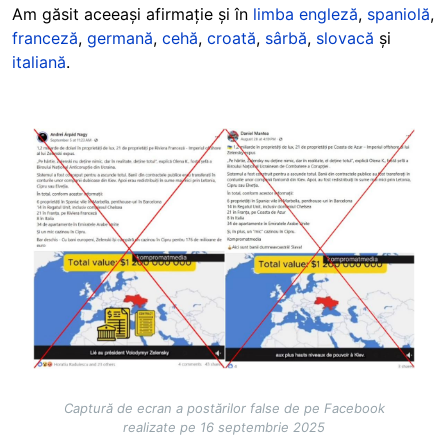
Am găsit aceeași afirmație și în
limba engleză
,
spaniolă
,
franceză
,
germană
,
cehă
,
croată
,
sârbă
,
slovacă
și
italiană
.
Image
Captură de ecran a postărilor false de pe Facebook
realizate pe 16 septembrie 2025