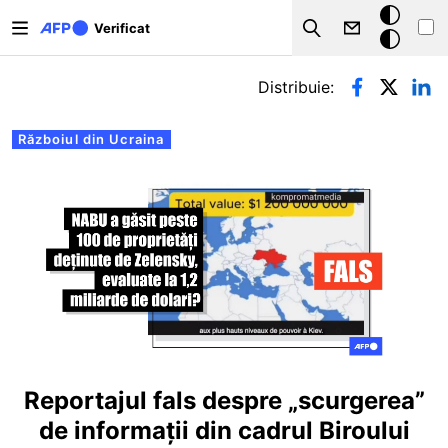
Sari la conținutul principal
Modul
Verificat
Search
întunecat
Filele principale
Distribuie:
Războiul din Ucraina
Reportajul fals despre „scurgerea”
de informații din cadrul Biroului