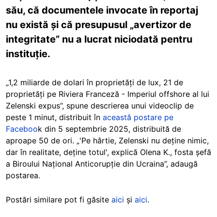
său, că documentele invocate în reportaj
nu există și că presupusul „avertizor de
integritate” nu a lucrat niciodată pentru
instituție.
„1,2 miliarde de dolari în proprietăți de lux, 21 de
proprietăți pe Riviera Franceză - Imperiul offshore al lui
Zelenski expus”, spune descrierea unui videoclip de
peste 1 minut, distribuit în
această postare pe
Faceboo
k din 5 septembrie 2025, distribuită de
aproape 50 de ori. „'Pe hârtie, Zelenski nu deține nimic,
dar în realitate, deține totul', explică Olena K., fosta șefă
a Biroului Național Anticorupție din Ucraina”, adaugă
postarea.
Postări similare pot fi găsite
aici
și
aici
.