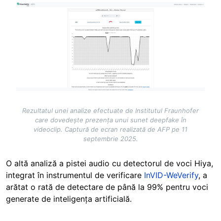
Image
Rezultatul unei analize efectuate de Institutul Fraunhofer
care dovedește prezența unui sunet deepfake în
videoclip. Captură de ecran realizată de AFP pe 11
septembrie 2025.
O altă analiză a pistei audio cu detectorul de voci Hiya,
integrat în instrumentul de verificare
InVID-WeVerify
, a
arătat o rată de detectare de până la 99% pentru voci
generate de inteligența artificială.