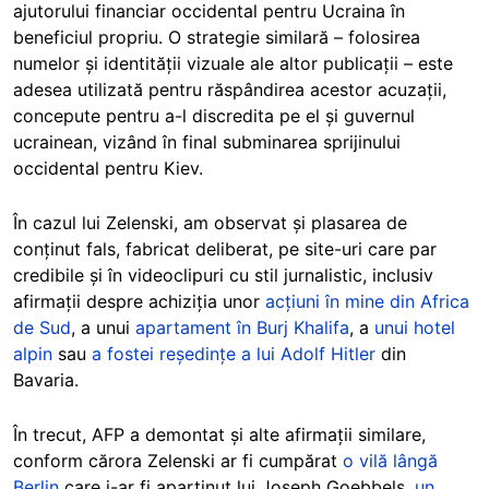
ajutorului financiar occidental pentru Ucraina în
beneficiul propriu. O strategie similară – folosirea
numelor și identității vizuale ale altor publicații – este
adesea utilizată pentru răspândirea acestor acuzații,
concepute pentru a-l discredita pe el și guvernul
ucrainean, vizând în final subminarea sprijinului
occidental pentru Kiev.
În cazul lui Zelenski, am observat și plasarea de
conținut fals, fabricat deliberat, pe site-uri care par
credibile și în videoclipuri cu stil jurnalistic, inclusiv
afirmații despre achiziția unor
acțiuni în mine din Africa
de Sud
, a unui
apartament în Burj Khalifa
, a
unui hotel
alpin
sau
a fostei reședințe a lui Adolf Hitler
din
Bavaria.
În trecut, AFP a demontat și alte afirmații similare,
conform cărora Zelenski ar fi cumpărat
o vilă lângă
Berlin
care i-ar fi aparținut lui Joseph Goebbels,
un