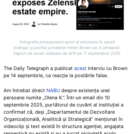
Fotografia presupusului autor al articolului în cauză
(stânga) și profilul jurnalistei Helen Brown pe X (dreapta).
Capturi de ecran realizate de AFP pe 11 septembrie 2025.
The Daily Telegraph a publicat
acest
interviu cu Brown
pe 14 septembrie, ca reacție la postările false.
Am întrebat direct
NABU
despre existența unei
persoane numite „Olena K.”. Într-un email din 10
septembrie 2025, purtătorul de cuvânt al instituției a
confirmat că, deși „Departamentul de Dezvoltare
Organizațională, Analitică și Strategică” menționat în
videoclip și text există în structura agenției, angajata
respectivă nu există și nu a lucrat niciodată acolo.