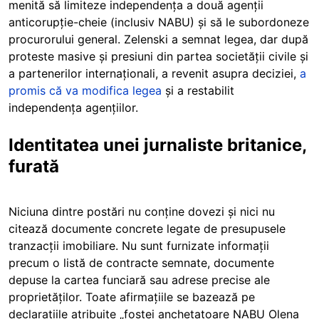
menită să limiteze independența a două agenții
anticorupție-cheie (inclusiv NABU) și să le subordoneze
procurorului general. Zelenski a semnat legea, dar după
proteste masive și presiuni din partea societății civile și
a partenerilor internaționali, a revenit asupra deciziei,
a
promis că va modifica legea
și a restabilit
independența agențiilor.
Identitatea unei jurnaliste britanice,
furată
Niciuna dintre postări nu conține dovezi și nici nu
citează documente concrete legate de presupusele
tranzacții imobiliare. Nu sunt furnizate informații
precum o listă de contracte semnate, documente
depuse la cartea funciară sau adrese precise ale
proprietăților. Toate afirmațiile se bazează pe
declarațiile atribuite „fostei anchetatoare NABU Olena