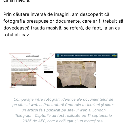
canal media.
Prin căutare inversă de imagini, am descoperit că
fotografia presupuselor documente, care ar fi trebuit să
dovedească frauda masivă, se referă, de fapt, la un cu
totul alt caz.
Image
Comparație între fotografii identice ale documentelor de
pe site-ul web al Procuraturii Generale a Ucrainei și dintr-
un articol fals publicat pe site-ul web al London
Telegraph. Capturile au fost realizate pe 11 septembrie
2025 de AFP, care a adăugat și un marcaj roșu