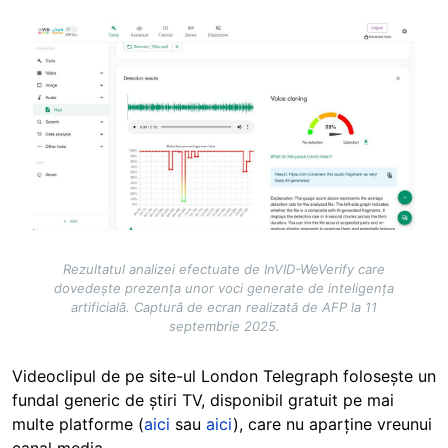
Image
Rezultatul analizei efectuate de InVID-WeVerify care
dovedește prezența unor voci generate de inteligența
artificială. Captură de ecran realizată de AFP la 11
septembrie 2025.
Videoclipul de pe site-ul London Telegraph folosește un
fundal generic de știri TV, disponibil gratuit pe mai
multe platforme (
aici
sau
aici
), care nu aparține vreunui