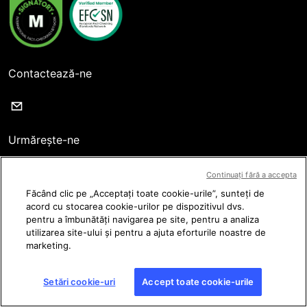
Contactează-ne
Urmărește-ne
Continuați fără a accepta
Făcând clic pe „Acceptați toate cookie-urile”, sunteți de
acord cu stocarea cookie-urilor pe dispozitivul dvs.
pentru a îmbunătăți navigarea pe site, pentru a analiza
Termeni de utilizare
utilizarea site-ului și pentru a ajuta eforturile noastre de
marketing.
Politica de confidențialitate
Informații juridice
Setări cookie-uri
Accept toate cookie-urile
Setări cookie-uri