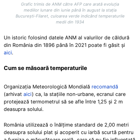
Grafic trimis de ANM către AFP care arată evoluția
mediilor lunare din iunie până în august la stația
București-Filaret, culoarea verde indicând temperaturile
medii din 1934
Un istoric folosind datele ANM al valurilor de căldură
din România din 1896 până în 2021 poate fi găsit și
aici
.
Cum se măsoară temperaturile
Organizația Meteorologică Mondială
recomandă
(arhivat
aici
) ca, la stațiile non-urbane, ecranul care
protejează termometrul să se afle între 1,25 și 2 m
deasupra solului.
România utilizează o înălțime standard de 2,00 metri
deasupra solului plat și acoperit cu iarbă scurtă pentru
a furniza o măsurătoare reală „care să nu fie influențată