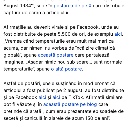
August 1934””, scrie în
postarea de pe X
care distribuie
captura de ecran a articolului.
Afirmațiile au devenit virale și pe Facebook, unde au
fost distribuite de peste 5.500 de ori, de exemplu
aici
.
„Vremea când temperaturile erau mult mai mari ca
acuma, dar nimeni nu vorbea de încălzire climatică
globală”, spune
această postare
care partajează
imaginea. „Așadar nimic nou sub soare... sunt normale
temperaturile”, spune
o altă postare
.
Astfel de postări, unele susținând în mod eronat că
articolul a fost publicat pe 2 august, au fost distribuite
și pe Facebook
aici
și
aici
pe TikTok. Afirmații similare
pot fi văzute și în
această postare pe blog
care
pretinde că arată „ cum erau prezentate episoadele de
secetă și caniculă în ziarele de acum 150 de ani”.