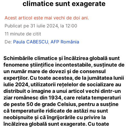
climatice sunt exagerate
Acest articol este mai vechi de doi ani.
Publicat pe
31 iulie 2024, la 12:00
11 minute de citit
De:
Paula CABESCU
,
AFP România
Schimbările climatice și încălzirea globală sunt
fenomene științifice incontestabile, susținute de
un număr mare de dovezi și de consensul
experților. Cu toate acestea, de la jumătatea lunii
iulie 2024, utilizatorii rețelelor de socializare au
distribuit o imagine a unui articol vechi dintr-un
ziar românesc din 1934, care relata temperaturi
de peste 50 de grade Celsius, pentru a susține
că temperaturile ridicate de astăzi nu sunt
neobișnuite și că îngrijorările cu privire la
încălzirea globală sunt exagerate. Cu toate