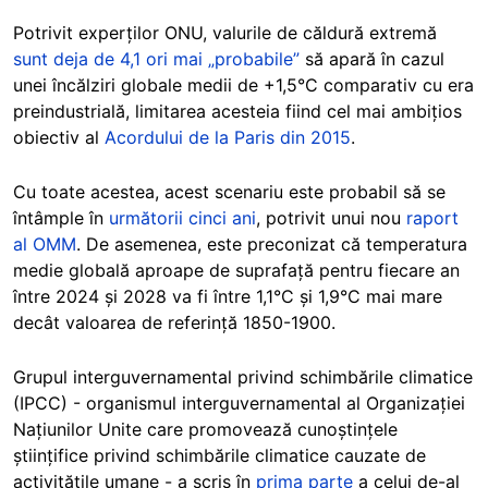
Potrivit experților ONU, valurile de căldură extremă
sunt deja de 4,1 ori mai „probabile”
să apară în cazul
unei încălziri globale medii de +1,5°C comparativ cu era
preindustrială, limitarea acesteia fiind cel mai ambițios
obiectiv al
Acordului de la Paris din 2015
.
Cu toate acestea, acest scenariu este probabil să se
întâmple în
următorii cinci ani
, potrivit unui nou
raport
al OMM
. De asemenea, este preconizat că temperatura
medie globală aproape de suprafață pentru fiecare an
între 2024 și 2028 va fi între 1,1°C și 1,9°C mai mare
decât valoarea de referință 1850-1900.
Grupul interguvernamental privind schimbările climatice
(IPCC) - organismul interguvernamental al Organizației
Națiunilor Unite care promovează cunoștințele
științifice privind schimbările climatice cauzate de
activitățile umane - a scris în
prima parte
a celui de-al