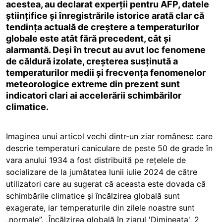
acestea, au declarat experții pentru AFP, datele
științifice și înregistrările istorice arată clar că
tendința actuală de creștere a temperaturilor
globale este atât fără precedent, cât și
alarmantă. Deși în trecut au avut loc fenomene
de căldură izolate, creșterea susținută a
temperaturilor medii și frecvența fenomenelor
meteorologice extreme din prezent sunt
indicatori clari ai accelerării schimbărilor
climatice.
Imaginea unui articol vechi dintr-un ziar românesc care
descrie temperaturi caniculare de peste 50 de grade în
vara anului 1934 a fost distribuită pe rețelele de
socializare de la jumătatea lunii iulie 2024 de către
utilizatori care au sugerat că aceasta este dovada că
schimbările climatice și încălzirea globală sunt
exagerate, iar temperaturile din zilele noastre sunt
„normale”. „Încălzirea globală în ziarul 'Dimineața', 2