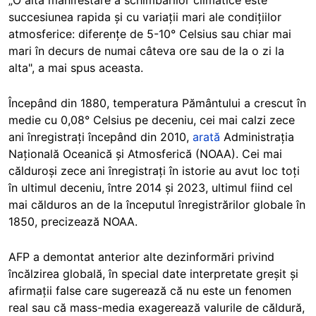
„O altă manifestare a schimbărilor climatice este
succesiunea rapida și cu variații mari ale condițiilor
atmosferice: diferențe de 5-10° Celsius sau chiar mai
mari în decurs de numai câteva ore sau de la o zi la
alta", a mai spus aceasta.
Începând din 1880, temperatura Pământului a crescut în
medie cu 0,08° Celsius pe deceniu, cei mai calzi zece
ani înregistrați începând din 2010,
arată
Administrația
Națională Oceanică și Atmosferică (NOAA). Cei mai
călduroși zece ani înregistrați în istorie au avut loc toți
în ultimul deceniu, între 2014 și 2023, ultimul fiind cel
mai călduros an de la începutul înregistrărilor globale în
1850, precizează NOAA.
AFP a demontat anterior alte dezinformări privind
încălzirea globală, în special date interpretate greșit și
afirmații false care sugerează că nu este un fenomen
real sau că mass-media exagerează valurile de căldură,