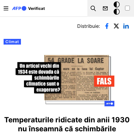
Sari la conținutul principal
Modul
Verificat
Search
întunecat
Filele principale
Distribuie:
Climat
Temperaturile ridicate din anii 1930
nu înseamnă că schimbările