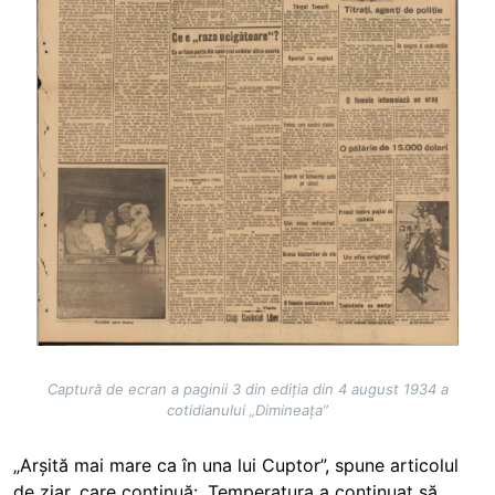
Captură de ecran a paginii 3 din ediția din 4 august 1934 a
cotidianului „Dimineața”
„Arșită mai mare ca în una lui Cuptor”, spune articolul
de ziar, care continuă: „Temperatura a continuat să