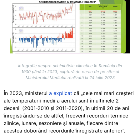
Image
Infografic despre schimbările climatice în România din
1900 până în 2023, captură de ecran de pe site-ul
Ministerului Mediului realizată la 24 iulie 2023
În 2023, ministerul
a explicat
că „cele mai mari creşteri
ale temperaturii medii a aerului sunt în ultimele 2
decenii (2001-2010 şi 2011-2020), în ultimii 20 de ani
înregistrându-se de altfel, frecvent recorduri termice
zilnice, lunare, sezoniere şi anuale, fiecare dintre
acestea doborând recordurile înregistrate anterior”.