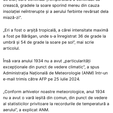
crească, gradele la soare sporind mereu din cauza
insolației neîntrerupte și a aerului ferbinte revărsat dela
miază-zi".
„Eri a fost o arșiță tropicală, a cărei intensitate maximă
a fost pe Bărăgan, unde s-a înregistrat 36 de grade la
umbră și 54 de grade la soare pe sol”, mai scrie
articolul.
Însă vara anului 1934 nu a avut „particularități
excepționale din punct de vedere climatic", a spus
Administrația Națională de Meteorologie (ANM) într-un
e-mail trimis către AFP pe 25 iulie 2024.
„Conform arhivelor noastre meteorologice, anul 1934
nu a avut o vară ieșită din comun, din punct de vedere
al statisticilor privitoare la recordurile de temperatură a
aerului”, a explicat ANM.