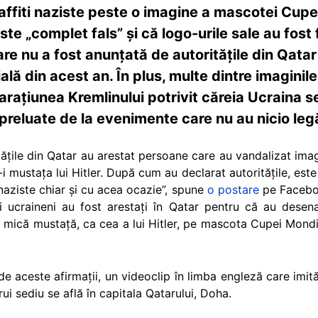
ffiti naziste peste o imagine a mascotei Cupe
ste „complet fals” și că logo-urile sale au fost
are nu a fost anunțată de autoritățile din Qatar 
lă din acest an. În plus, multe dintre imaginile 
arațiunea Kremlinului potrivit căreia Ucraina s
 preluate de la evenimente care nu au nicio le
tățile din Qatar au arestat persoane care au vandalizat imag
mustața lui Hitler. După cum au declarat autoritățile, este
 naziste chiar și cu acea ocazie”, spune
o postare
pe Faceboo
ni ucraineni au fost arestați în Qatar pentru că au desen
o mică mustață, ca cea a lui Hitler, pe mascota Cupei Mondia
ri de aceste afirmații, un videoclip în limba engleză care imi
ui sediu se află în capitala Qatarului, Doha.