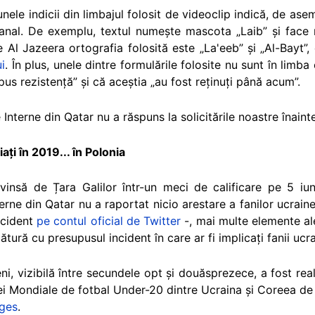
 unele indicii din limbajul folosit de videoclip indică, de a
anal. De exemplu, textul numește mascota „Laib” și face ref
e Al Jazeera ortografia folosită este „La'eeb” și „Al-Bayt”
ui
. În plus, unele dintre formulările folosite nu sunt în lim
us rezistență” și că aceștia „au fost reținuți până acum”.
Interne din Qatar nu a răspuns la solicitările noastre înainte
ați în 2019... în Polonia
nvinsă de Țara Galilor într-un meci de calificare pe 5 iu
erne din Qatar nu a raportat nicio arestare a fanilor ucrain
ncident
pe contul oficial de Twitter
-, mai multe elemente ale
tură cu presupusul incident în care ar fi implicați fanii ucra
ni, vizibilă între secundele opt și douăsprezece, a fost rea
upei Mondiale de fotbal Under-20 dintre Ucraina și Coreea 
ages
.