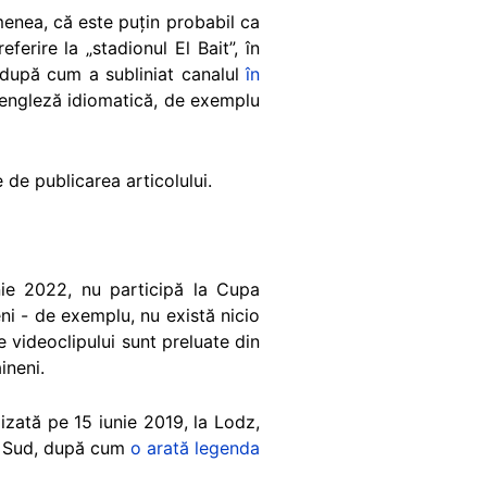
semenea, că este puțin probabil ca
erire la „stadionul El Bait”, în
, după cum a subliniat canalul
în
ba engleză idiomatică, de exemplu
 de publicarea articolului.
nie 2022, nu participă la Cupa
eni - de exemplu, nu există nicio
 videoclipului sunt preluate din
ineni.
lizată pe 15 iunie 2019, la Lodz,
de Sud, după cum
o arată legenda