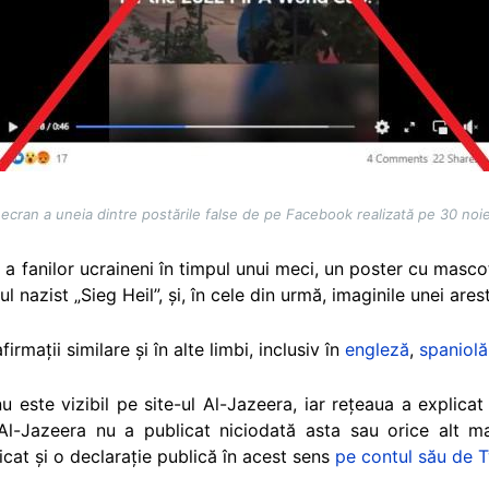
ecran a uneia dintre postările false de pe Facebook realizată pe 30 no
e a fanilor ucraineni în timpul unui meci, un poster cu masc
nul nazist „Sieg Heil”, și, în cele din urmă, imaginile unei ares
firmații similare și în alte limbi, inclusiv în
engleză
,
spaniolă
u este vizibil pe site-ul Al-Jazeera, iar rețeaua a explica
Al-Jazeera nu a publicat niciodată asta sau orice alt ma
cat și o declarație publică în acest sens
pe contul său de T