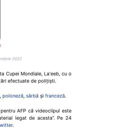
iembrie 2022
ota Cupei Mondiale, La'eeb, cu o
tări efectuate de polițiști.
,
poloneză
,
sârbă
și
franceză
.
t pentru AFP că videoclipul este
terial legat de acesta”. Pe 24
witter
.