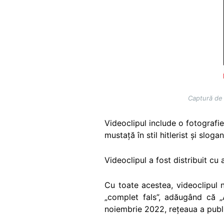
Captură de 
Videoclipul include o fotografi
mustață în stil hitlerist și sloga
Videoclipul a fost distribuit cu a
Cu toate acestea, videoclipul n
„complet fals”, adăugând că „
noiembrie 2022, rețeaua a publi