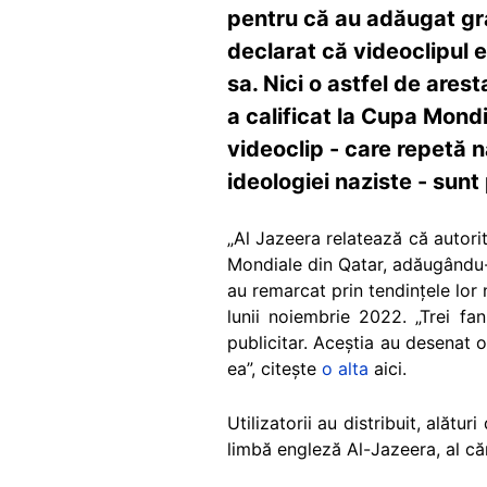
pentru că au adăugat gra
declarat că videoclipul e
sa. Nici o astfel de arest
a calificat la Cupa Mondia
videoclip - care repetă n
ideologiei naziste - sunt
„Al Jazeera relatează că autori
Mondiale din Qatar, adăugându-i 
au remarcat prin tendințele lor
lunii noiembrie 2022. „Trei fa
publicitar. Aceștia au desenat 
ea”, citește
o alta
aici.
Utilizatorii au distribuit, alătu
limbă engleză Al-Jazeera, al căr