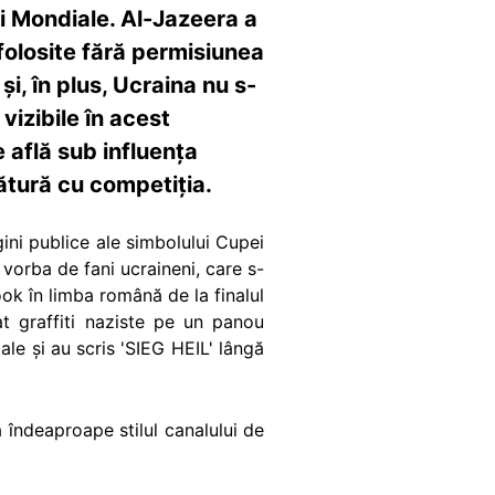
i Mondiale. Al-Jazeera a
 folosite fără permisiunea
și, în plus, Ucraina nu s-
vizibile în acest
e află sub influența
gătură cu competiția.
ini publice ale simbolului Cupei
 vorba de fani ucraineni, care s-
k în limba română de la finalul
at graffiti naziste pe un panou
le și au scris 'SIEG HEIL' lângă
tă îndeaproape stilul canalului de