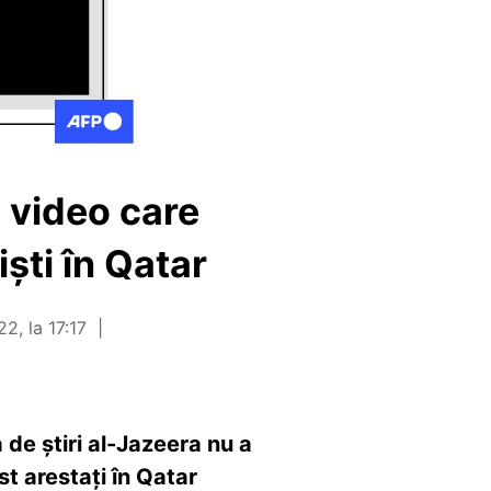
e video care
ști în Qatar
2, la 17:17
 de știri al-Jazeera nu a
st arestați în Qatar