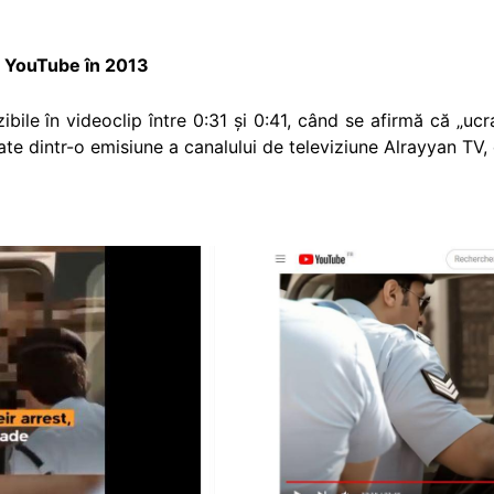
pe YouTube în 2013
izibile în videoclip între 0:31 și 0:41, când se afirmă că „uc
ate dintr-o emisiune a canalului de televiziune Alrayyan TV, d
Image