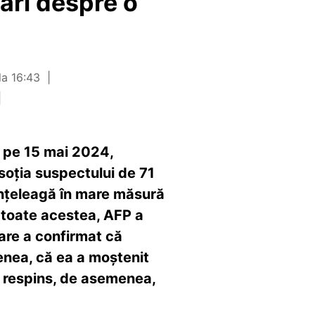
ări despre o
la 16:43
e pe 15 mai 2024,
a soția suspectului de 71
e înțeleagă în mare măsură
u toate acestea, AFP a
are a confirmat că
enea, că ea a moștenit
a respins, de asemenea,