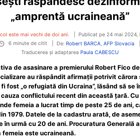
sești răspândesc dezinform
„amprentă ucraineană”
col este mai vechi de doi ani.
Publicat pe
24 mai 2024, 
6 minute de citit
De:
Robert BARCA
,
AFP Slovacia
Traducerea și adaptarea
Paula CABESCU
tiva de asasinare a premierului Robert Fico d
socializare au răspândit afirmații potrivit căror
r fi fost „o refugiată din Ucraina”, lăsând să s
n cauza conflictului recent din această țară. C
unde femeia a lucrat timp de peste 25 de ani, c
din 1979. Datele de la cadastru arată, de asem
e în urmă cu 20 de ani. Procuratura Generală 
ra femeia este ucraineană.