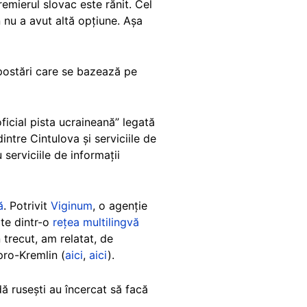
emierul slovac este rănit. Cel
n nu a avut altă opțiune. Așa
 postări care se bazează pe
ficial pista ucraineană” legată
intre Cintulova și serviciile de
serviciile de informații
ă
. Potrivit
Viginum
, o agenție
te dintr-o
rețea multilingvă
În trecut, am relatat, de
pro-Kremlin (
aici
,
aici
).
 rusești au încercat să facă