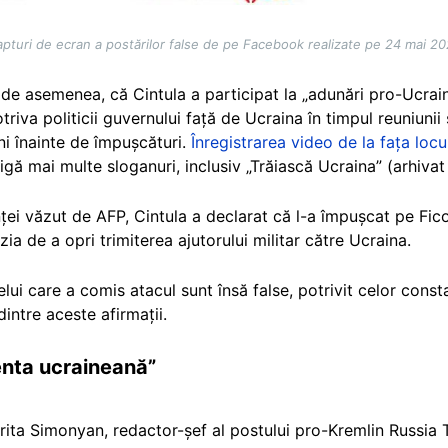
pturi de ecran a postărilor false de pe Facebook realizate pe 24 mai 2
, de asemenea, că Cintula a participat la „adunări pro-Ucrai
triva politicii guvernului față de Ucraina în timpul reuniunii
ni înainte de împușcături.
Înregistrarea video de la fața locu
igă mai multe sloganuri, inclusiv „Trăiască Ucraina”
(arhiva
ței văzut de AFP, Cintula a declarat că l-a împușcat pe Fico 
zia de a opri trimiterea ajutorului militar către Ucraina.
celui care a comis atacul sunt însă false, potrivit celor cons
intre aceste afirmații.
enta ucraineană”
rita Simonyan, redactor-șef al postului pro-Kremlin Russia