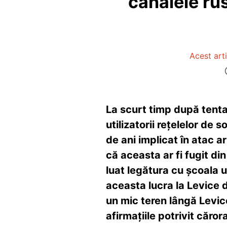
canalele ru
Acest arti
La scurt timp după tenta
utilizatorii rețelelor de 
de ani implicat în atac a
că aceasta ar fi fugit di
luat legătura cu școala 
aceasta lucra la Levice 
un mic teren lângă Levic
afirmațiile potrivit căro