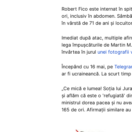
Robert Fico este internat în spi
ori, inclusiv în abdomen. Sâmb
în vârstă de 71 de ani și locuito
Imediat după atac, multiple afir
lega împușcăturile de Martin M. 
învârtea în jurul
unei fotografii 
Începând cu 16 mai, pe
Telegr
ar fi ucraineancă. La scurt timp
„Ce mică e lumea! Soția lui Jura
și aflăm că este o 'refugiată' 
ministrul dorea pacea și nu ave
165 de ori. Afirmații similare a