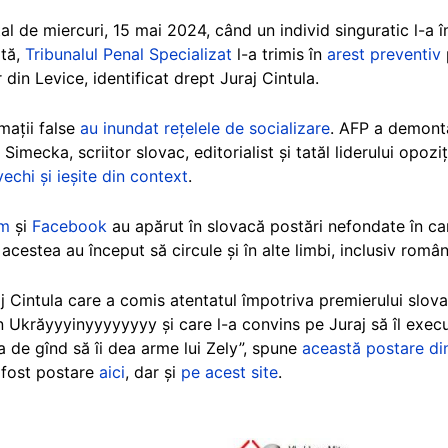
tal de miercuri, 15 mai 2024, când un individ singuratic l-a
ătă,
Tribunalul Penal Specializat
l-a trimis în
arest preventiv
r din Levice, identificat drept Juraj Cintula.
mații false
au inundat rețelele de socializare
. AFP a demonta
Simecka, scriitor slovac, editorialist și tatăl liderului opoz
vechi și ieșite din context
.
am
și
Facebook
au apărut în slovacă postări nefondate în car
 acestea au început să circule și în alte limbi, inclusiv româ
j Cintula care a comis atentatul împotriva premierului slova
din Ukrăyyyinyyyyyyyy și care l-a convins pe Juraj să îl exe
a de gînd să îi dea arme lui Zely”, spune
această postare di
u fost postare
aici
, dar și
pe acest site
.