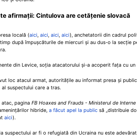
te afirmații: Cintulova are cetățenie slovacă
presa locală (
aici
,
aici
,
aici
,
aici
), anchetatorii din cadrul pol
 timp după împușcăturile de miercuri și au dus-o la secție pe
ara.
ente din Levice, soția atacatorului și-a acoperit fața cu un 
ut loc atacul armat, autoritățile au informat presa și publicu
 al suspectului care a tras.
 atac, pagina
FB Hoaxes and Frauds - Ministerul de Interne 
menințărilor hibride,
a făcut apel la public
să „distribuie do
at
aici
).
a suspectului ar fi o refugiată din Ucraina nu este adevărat