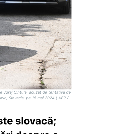
e Juraj Cintula, acuzat de tentativă de
ava, Slovacia, pe 18 mai 2024 ( AFP /
este slovacă;