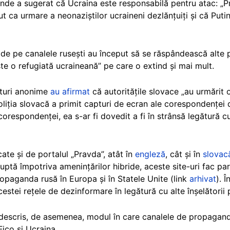
de a sugerat că Ucraina este responsabilă pentru atac: „Pr
t ca urmare a neonaziștilor ucraineni dezlănțuiți și că Puti
i, de pe canalele rusești au început să se răspândească alte
este o refugiată ucraineană” pe care o extind și mai mult.
nturi anonime
au afirmat
că autoritățile slovace „au urmărit o
oliția slovacă a primit capturi de ecran ale corespondenței d
orespondenței, ea s-ar fi dovedit a fi în strânsă legătură cu 
icate și de portalul „Pravda”, atât în
engleză
, cât și în
slovac
ptă împotriva amenințărilor hibride, aceste site-uri fac par
paganda rusă în Europa și în Statele Unite (link
arhivat
). 
estei rețele de dezinformare în legătură cu alte înșelătorii 
descris, de asemenea, modul în care canalele de propagandă
 Fico și Ucraina.