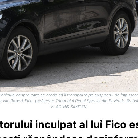
 vehicule despre care se crede că îl transportă pe suspectul de împușcar
ovac Robert Fico, părăsește Tribunalul Penal Special din Pezinok, Bratisl
VLADIMIR SIMICEK)
orului inculpat al lui Fico 