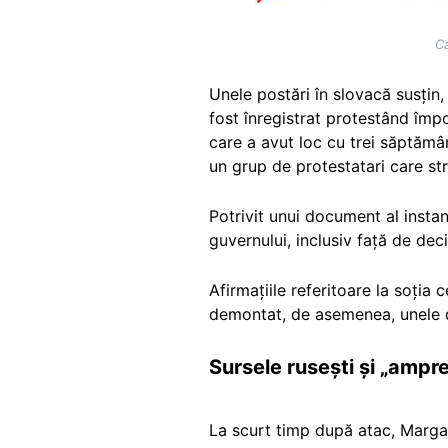
Ca
Unele postări în slovacă susțin
fost înregistrat protestând împo
care a avut loc cu trei săptămâ
un grup de protestatari care str
Potrivit unui document al instan
guvernului, inclusiv față de deci
Afirmațiile referitoare la soția 
demontat, de asemenea, unele d
Sursele rusești și „ampr
La scurt timp după atac, Marga