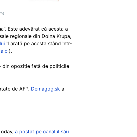
024
na”. Este adevărat că acesta a
 sale regionale din Dolna Krupa,
lui
îl arată pe acesta stând într-
t
aici
).
din opoziție față de politicile
tatate de AFP.
Demagog.sk
a
 Today,
a postat pe canalul său