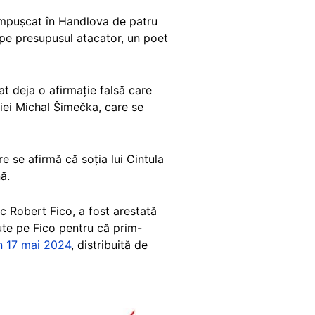
 împușcat în Handlova de patru
pe presupusul atacator, un poet
t deja o afirmație falsă care
iției Michal Šimečka, care se
e se afirmă că soția lui Cintula
nă.
c Robert Fico, a fost arestată
cute pe Fico pentru că prim-
n 17 mai 2024
, distribuită de