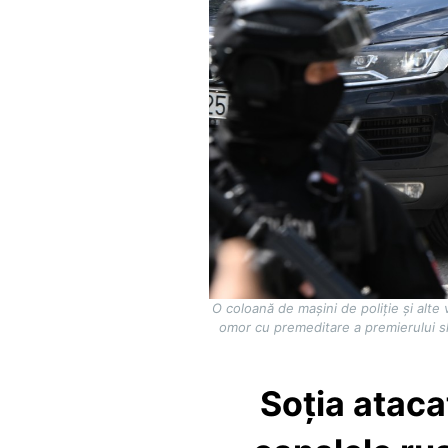
O coloană de mașini de poliție și alte
omor cu premeditare a premierului sl
Soția atacat