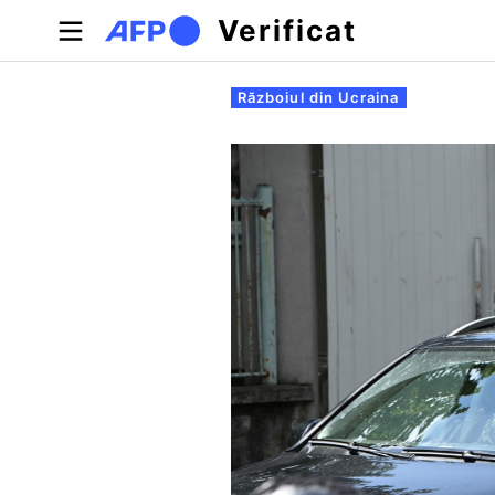
Sari la conținutul principal
Verificat
Filele principale
Războiul din Ucraina