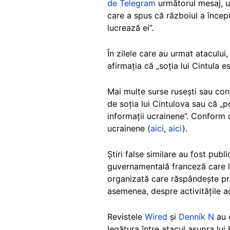
de Telegram
următorul mesaj, un
care a spus că războiul a începu
lucrează ei”.
În zilele care au urmat ataculu
afirmația că „soția lui Cintula 
Mai multe surse rusești sau co
de soția lui Cintulova sau că „p
informații ucrainene”. Conform c
ucrainene (
aici
,
aici
).
Știri false similare au fost publ
guvernamentală franceză care lu
organizată care răspândește pro
asemenea, despre activitățile ac
Revistele
Wired
și
Denník N
au 
legătura între atacul asupra lui