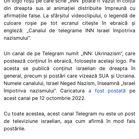
Un logo roșu pe care scrie „INN” poate fi văzut în colțul
din dreapta sus al animației distribuite împreună cu
afirmațiile false. La sfârșitul videoclipului, o legendă de
culoare roșie pe tot ecranul citește în ebraică și
engleză: „Canalul de telegrame INN Israel împotriva
nazismului”.
Un canal de pe Telegram numit „INN: Ukrinazism”, care
postează conținut în ebraică, folosește același logo. Pe
acesta se publică conținut israelian de dreapta în
general, precum și postări care vizează SUA și Ucraina.
Numele canalului, Israel Neged Nazism, înseamnă „Israel
împotriva nazismului”. Caricatura
a fost postată
pe
acest canal pe 12 octombrie 2022.
Cu toate acestea, acest canal Telegram nu este un post
de televiziune israelian, așa cum afirmă în mod fals
postările.