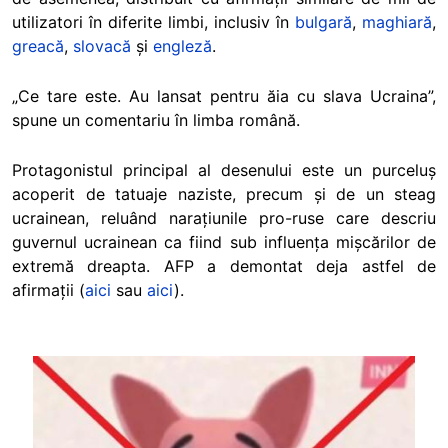
utilizatori în diferite limbi, inclusiv în
bulgară
,
maghiară
,
greacă
,
slovacă
și
engleză
.
„Ce tare este. Au lansat pentru ăia cu slava Ucraina”,
spune un comentariu în limba română.
Protagonistul principal al desenului este un purceluș
acoperit de tatuaje naziste, precum și de un steag
ucrainean, reluând narațiunile pro-ruse care descriu
guvernul ucrainean ca fiind sub influența mișcărilor de
extremă dreapta. AFP a demontat deja astfel de
afirmații
(
aici
sau
aici
).
Image