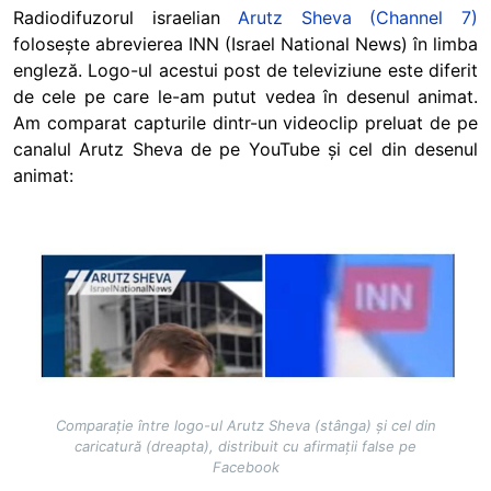
Radiodifuzorul israelian
Arutz Sheva (Channel 7)
folosește abrevierea INN (Israel National News) în limba
engleză. Logo-ul acestui post de televiziune este diferit
de cele pe care le-am putut vedea în desenul animat.
Am comparat capturile dintr-un videoclip preluat de pe
canalul Arutz Sheva de pe YouTube și cel din desenul
animat:
Image
Comparație între logo-ul Arutz Sheva (stânga) și cel din
caricatură (dreapta), distribuit cu afirmații false pe
Facebook