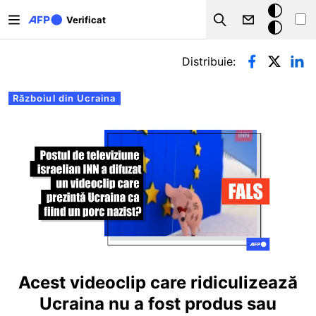
Sari la conținutul principal
Modul
Verificat
Search
întunecat
Filele principale
Distribuie:
Războiul din Ucraina
Acest videoclip care ridiculizează
Ucraina nu a fost produs sau