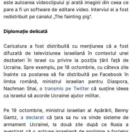
este autoarea videoclipului și arată imagini din ceea ce
pare a fi un software de editare video. Interviul ei a fost
redistribuit pe canalul „The fainting pig”.
Diplomație delicată
Caricatura a fost distribuită cu mențiunea că a fost
difuzată de televiziunea israeliană în contextul unei
dezbateri în Israel cu privire la poziția țării față de
Ucraina. Spre exemplu, pe 18 octombrie, cu câteva zile
înainte ca postarea să fie distribuită pe Facebook în
limba română, ministrul israelian pentru Diaspora,
Nachman Shai,
a transmis pe Twitter
că susține ideea
ca Israelul să acorde Ucrainei ajutor militar.
Pe 19 octombrie, ministrul israelian al Apărării, Benny
Gantz,
a declarat
că țara sa nu va vinde sisteme de
armament Ucrainei, la două zile după ce Rusia a
avertizat că o acțiune israeliană de sprijinire a forțelor