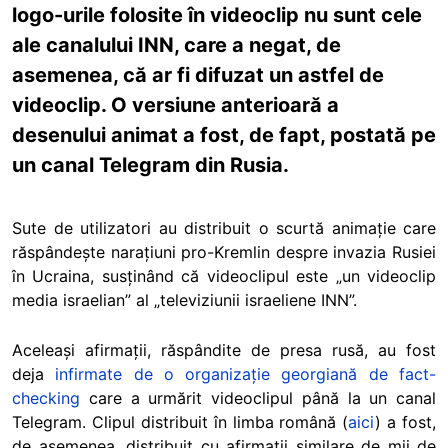
logo-urile folosite în videoclip nu sunt cele
ale canalului INN, care a negat, de
asemenea, că ar fi difuzat un astfel de
videoclip. O versiune anterioară a
desenului animat a fost, de fapt, postată pe
un canal Telegram din Rusia.
Sute de utilizatori au distribuit o scurtă animație care
răspândește narațiuni pro-Kremlin despre invazia Rusiei
în Ucraina, susținând că videoclipul este „un videoclip
media israelian” al „televiziunii israeliene INN”.
Aceleași afirmații, răspândite de presa rusă, au fost
deja
infirmate de o organizație georgiană de fact-
checking
care a urmărit videoclipul până la un canal
Telegram. Clipul distribuit în limba română (
aici
) a fost,
de asemenea, distribuit cu afirmații similare de mii de