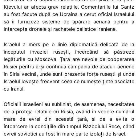
Kievului ar afecta grav relațiile. Comentariile lui Gantz
au fost făcute după ce Ucraina a cerut oficial Israelului
să îi furnizeze sisteme de apărare aeriană pentru a
intercepta dronele și rachetele balistice iraniene.
Israelul a mers pe o linie diplomatică delicată de la
începutul invaziei rusești, încercând să păstreze
legăturile cu Moscova. Țara are nevoie de cooperarea
Rusiei pentru a-și continua campania de atacuri aeriene
în Siria vecină, unde sunt prezente forțe rusești și unde
Israelul lovește frecvent ceea ce numește ținte asociate
cu Iranul.
Oficialii israelieni au subliniat, de asemenea, necesitatea
de a proteja relațiile cu Rusia, având în vedere numărul
mare de evrei din această țară, și de a evita o
întoarcere la condițiile din timpul Războiului Rece, când
evreii sovietici au fost în mare parte izolați de Israel.