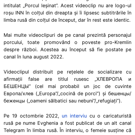
intitulat „Porcul leșinat”. Acest videoclip nu are logo-ul
roșu INN în colțul din dreapta și îi lipsesc subtitrările în
limba rusă din colțul de început, dar în rest este identic.
Mai multe videoclipuri de pe canal prezintă personajul
porcului, toate promovând o poveste pro-Kremlin
despre război. Acestea au început să fie postate pe
canal în luna august 2022.
Videoclipul distribuit pe rețelele de socializare cu
afirmații false are titlul rusesc „ХЛЕВРОПА и
БЕШЕНЦЫ” (cel mai probabil un joc de cuvinte
Европа/хлев („Europa”/„cocină de porci”) și бешенцы/
беженцы („oameni sălbatici sau nebuni”/„refugiați”).
Pe 19 octombrie 2022,
un interviu
cu o caricaturistă
rusă pe nume Evghenia a fost publicat de un alt canal
Telegram în limba rusă. În interviu, o femeie susține că