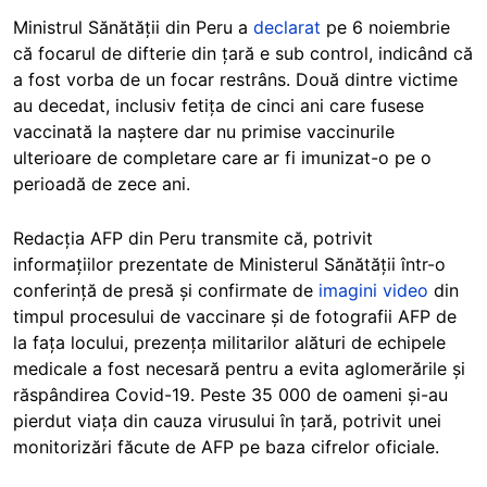
Ministrul Sănătății din Peru a
declarat
pe 6 noiembrie
că focarul de difterie din țară e sub control, indicând că
a fost vorba de un focar restrâns. Două dintre victime
au decedat, inclusiv fetița de cinci ani care fusese
vaccinată la naștere dar nu primise vaccinurile
ulterioare de completare care ar fi imunizat-o pe o
perioadă de zece ani.
Redacția AFP din Peru transmite că, potrivit
informațiilor prezentate de Ministerul Sănătății într-o
conferință de presă și confirmate de
imagini video
din
timpul procesului de vaccinare și de fotografii AFP de
la fața locului, prezența militarilor alături de echipele
medicale a fost necesară pentru a evita aglomerările și
răspândirea Covid-19. Peste 35 000 de oameni și-au
pierdut viața din cauza virusului în țară, potrivit unei
monitorizări făcute de AFP pe baza cifrelor oficiale.