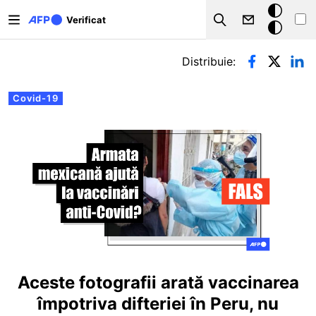
Sari la conținutul principal
Modul
Verificat
Search
întunecat
Filele principale
Distribuie:
Covid-19
Aceste fotografii arată vaccinarea
împotriva difteriei în Peru, nu