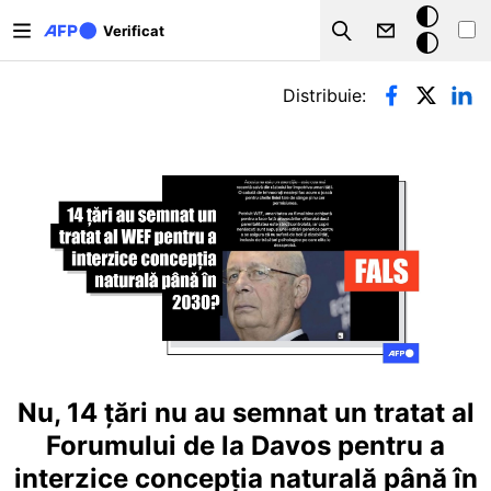
Sari la conținutul principal
Modul
Verificat
Search
întunecat
Filele principale
Distribuie:
Nu, 14 țări nu au semnat un tratat al
Forumului de la Davos pentru a
interzice concepția naturală până în