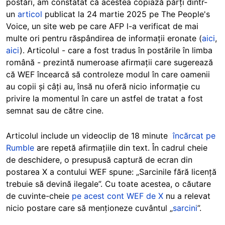
postări, am constatat că acestea copiază părți dintr-
un
articol
publicat la 24 martie 2025 pe The People's
Voice, un site web pe care AFP l-a verificat de mai
multe ori pentru răspândirea de informații eronate (
aici
,
aici
). Articolul - care a fost tradus în postările în limba
română - prezintă numeroase afirmații care sugerează
că WEF încearcă să controleze modul în care oamenii
au copii și câți au, însă nu oferă nicio informație cu
privire la momentul în care un astfel de tratat a fost
semnat sau de către cine.
Articolul include un videoclip de 18 minute
încărcat pe
Rumble
are repetă afirmațiile din text. În cadrul cheie
de deschidere, o presupusă captură de ecran din
postarea X a contului WEF spune: „Sarcinile fără licență
trebuie să devină ilegale”. Cu toate acestea, o căutare
de cuvinte-cheie
pe acest cont WEF de X
nu a relevat
nicio postare care să menționeze cuvântul „
sarcini
”.