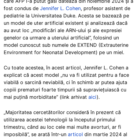
care AFP l-a putut găsi datează din noiembrie 2024 și a
fost condus de
Jennifer L. Cohen
, profesor asistent de
pediatrie la Universitatea Duke. Acesta se bazează pe
un model de uter artificial existent și analizează dacă
au avut loc „modificări ale ARN-ului și ale expresiei
genelor ca urmare a uterului artificial”, folosind un
model cunoscut sub numele de EXTEND (Extrauterine
Environment for Neonatal Development) pe un miel.
Cu toate acestea, în acest articol, Jennifer L. Cohen a
explicat că acest model „nu va fi utilizat pentru a face
viabilă o sarcină neviabilă, ci în schimb ar putea ajuta
copiii prematuri foarte timpurii să supraviețuiască cu
mai puțină morbiditate” (link arhivat
aici
).
„Majoritatea cercetătorilor consideră în prezent că
utilizarea acestei tehnologii la începutul primului
trimestru, când au loc cele mai multe avorturi, ar fi
imposibilă”, se arată într-un
articol
din martie 2024 al