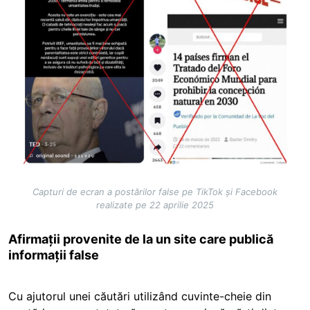
Capturi de ecran a postărilor false pe TikTok și Facebook
realizate pe 22 aprilie 2025
Afirmații provenite de la un site care publică
informații false
Cu ajutorul unei căutări utilizând cuvinte-cheie din