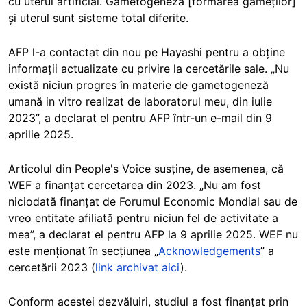
cu uterul artificial. Gametogeneza [formarea gameților]
și uterul sunt sisteme total diferite.
AFP l-a contactat din nou pe Hayashi pentru a obține
informații actualizate cu privire la cercetările sale. „Nu
există niciun progres în materie de gametogeneză
umană in vitro realizat de laboratorul meu, din iulie
2023”, a declarat el pentru AFP într-un e-mail din 9
aprilie 2025.
Articolul din People's Voice susține, de asemenea, că
WEF a finanțat cercetarea din 2023. „Nu am fost
niciodată finanțat de Forumul Economic Mondial sau de
vreo entitate afiliată pentru niciun fel de activitate a
mea”, a declarat el pentru AFP la 9 aprilie 2025. WEF nu
este menționat în secțiunea „
Acknowledgements
” a
cercetării 2023 (
link archivat aici
).
Conform acestei dezvăluiri, studiul a fost finanțat prin