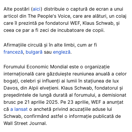
Alte postări (
aici
) distribuie o captură de ecran a unui
articol din The People's Voice, care are alături, un colaj
care îl prezintă pe fondatorul WEF, Klaus Schwab, și
ceea ce par a fi zeci de incubatoare de copii.
Afirmațiile circulă și în alte limbi, cum ar fi
franceză
,
bulgară
sau
engleză
.
Forumului Economic Mondial este o organizație
internațională care găzduiește reuniunea anuală a celor
bogați, celebri și influenți ai lumii în stațiunea de lux
Davos, din Alpii elvețieni. Klaus Schwab, fondatorul și
președintele de lungă durată al forumului, a demisionat
brusc pe 21 aprilie 2025. Pe 23 aprilie, WEF a anunțat
că
a lansat
o anchetă privind acuzațiile aduse lui
Schwab, confirmând astfel o informație publicată de
Wall Street Journal.