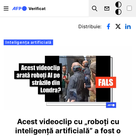
Sari la conținutul principal
Modul
Verificat
Search
întunecat
Filele principale
Distribuie:
Inteligența artificială
Acest videoclip cu „roboți cu
inteligență artificială” a fost o