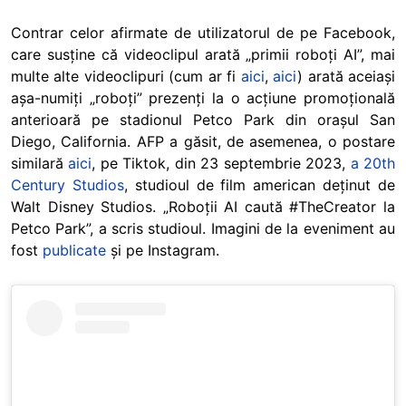
Contrar celor afirmate de utilizatorul de pe Facebook,
care susține că videoclipul arată „primii roboți AI”, mai
multe alte videoclipuri (cum ar fi
aici
,
aici
) arată aceiași
așa-numiți „roboți” prezenți la o acțiune promoțională
anterioară pe stadionul Petco Park din orașul San
Diego, California. AFP a găsit, de asemenea, o postare
similară
aici
, pe Tiktok, din 23 septembrie 2023,
a 20th
Century Studios
, studioul de film american deținut de
Walt Disney Studios. „Roboții AI caută #TheCreator la
Petco Park”, a scris studioul. Imagini de la eveniment au
fost
publicate
și pe Instagram.