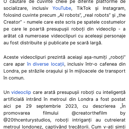
O căutare de cuvinte cheie pe diferite platforme de
socializare, inclusiv
YouTube
,
TikTok
și Instagram,
folosind cuvinte precum „AI robots”, „real robots” și „the
Creator” - numele care este scris pe spatele costumelor
pe care le poartă presupușii roboți din videoclip - a
arătat că numeroase videoclipuri cu aceleași personaje
au fost distribuite și publicate pe scară largă.
Aceste videoclipuri prezintă aceiași așa-numiți „roboți”
care apar
în diverse locații
, inclusiv într-o cafenea din
Londra, pe străzile orașului și în mijloacele de transport
în comun.
Un
videoclip
care arată presupușii roboți cu inteligență
artificială intrând în metroul din Londra a fost postat
aici pe 29 septembrie 2023, cu descrierea „În
promovarea filmului @creatorthefilm by
@20thcenturystudios, roboți intriganți au cutreierat
metroul londonez, captivând trecătorii. Cum v-ați simți