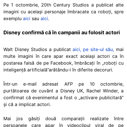
Pe 1 octombrie, 20th Century Studios a publicat alte
imagini cu același personaje îmbracate ca roboți, spre
exemplu
aici
sau
aici
.
Disney confirmă că în campanii au folosit actori
Walt Disney Studios a publicat
aici, pe site-ul său,
mai
multe imagini în care apar exact aceiași actori ca în
postarea falsă de pe Facebook, îmbrăcați în „roboți cu
inteligență artificială”arătându-i în diferite decoruri.
Într-un e-mail adresat AFP pe 10 octombrie,
purtătoarea de cuvânt a Disney UK, Rachel Winder, a
confirmat că evenimentul a fost o „activare publicitară”
și că a implicat actori.
Mai jos găsiți două comparații realizate între
persoanele care apar în videoclipul viral de pe