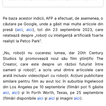
Pe baza acestor indicii, AFP a efectuat, de asemenea, o
căutare pe Google, unde a găsit mai multe articole din
presă (
aici
,
aici
), tot din 23 septembrie 2023, care
relatează despre „roboți cu inteligență artificială foarte
realiști la Petco Park”.
„Nu, roboții nu cuceresc lumea, dar 20th Century
Studios își promovează noul său film științific The
Creator, care este despre un război futurist între
oameni și roboți”, a scris unul dintre articolele care
arată inclusiv videoclipuri cu roboții. Acțiuni publicitare
similare pentru film au avut loc în suburbia Ingelwood
din Los Angeles pe 10 septembrie (filmări pot fi găsite
aici
,
aici
) și în Forth Worth, Texas, pe 25 septembrie
(filmări disponibile
aici
și
aici
și imagini
aici
).