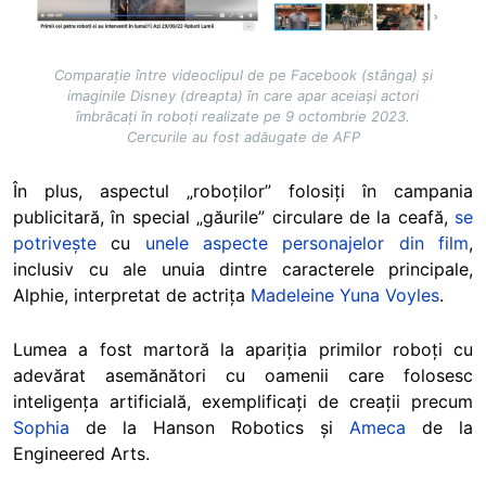
Comparație între videoclipul de pe Facebook (stânga) și
imaginile Disney (dreapta) în care apar aceiași actori
îmbrăcați în roboți realizate pe 9 octombrie 2023.
Cercurile au fost adăugate de AFP
În plus, aspectul „roboților” folosiți în campania
publicitară, în special „găurile” circulare de la ceafă,
se
potrivește
cu
unele aspecte personajelor din film
,
inclusiv cu ale unuia dintre caracterele principale,
Alphie, interpretat de actrița
Madeleine Yuna Voyles
.
Lumea a fost martoră la apariția primilor roboți cu
adevărat asemănători cu oamenii care folosesc
inteligența artificială, exemplificați de creații precum
Sophia
de la Hanson Robotics și
Ameca
de la
Engineered Arts.