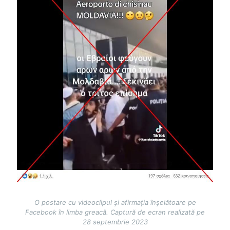
O postare cu videoclipul și afirmația înșelătoare pe
Facebook în limba greacă. Captură de ecran realizată pe
28 septembrie 2023