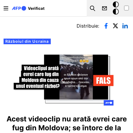
Sari la conținutul principal
Modul
Verificat
Search
întunecat
Filele principale
Distribuie:
Războiul din Ucraina
Acest videoclip nu arată evrei care
fug din Moldova; se întorc de la