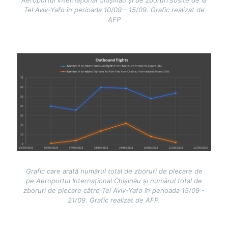
Tel Aviv-Yafo în perioada 10/09 - 15/09. Grafic realizat de
AFP
Image
Grafic care arată numărul total de zboruri de plecare de
pe Aeroportul Internațional Chișinău și numărul total de
zboruri de plecare către Tel Aviv-Yafo în perioada 15/09 -
21/09. Grafic realizat de AFP.