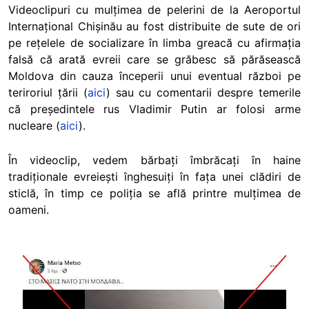
Videoclipuri cu mulțimea de pelerini de la Aeroportul
Internațional Chișinău au fost distribuite de sute de ori
pe rețelele de socializare în limba greacă cu afirmația
falsă că arată evreii care se grăbesc să părăsească
Moldova din cauza începerii unui eventual război pe
teriroriul țării (
aici
) sau cu comentarii despre temerile
că președintele rus Vladimir Putin ar folosi arme
nucleare (
aici
).
În videoclip, vedem bărbați îmbrăcați în haine
tradiționale evreiești înghesuiți în fața unei clădiri de
sticlă, în timp ce poliția se află printre mulțimea de
oameni.
Image