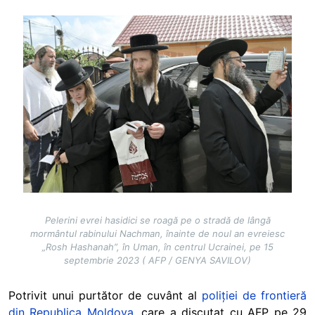
Image
Pelerini evrei hasidici se roagă pe o stradă de lângă
mormântul rabinului Nachman, înainte de noul an evreiesc
„Rosh Hashanah”, în Uman, în centrul Ucrainei, pe 15
septembrie 2023 ( AFP / GENYA SAVILOV)
Potrivit unui purtător de cuvânt al
poliției de frontieră
din Republica Moldova
, care a discutat cu AFP pe 29