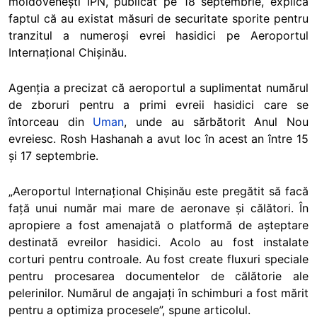
moldovenești IPN, publicat pe 18 septembrie, explică
faptul că au existat măsuri de securitate sporite pentru
tranzitul a numeroși evrei hasidici pe Aeroportul
Internațional Chișinău.
Agenția a precizat că aeroportul a suplimentat numărul
de zboruri pentru a primi evreii hasidici care se
întorceau din
Uman
, unde au sărbătorit Anul Nou
evreiesc. Rosh Hashanah a avut loc în acest an între 15
și 17 septembrie.
„Aeroportul Internațional Chișinău este pregătit să facă
față unui număr mai mare de aeronave și călători. În
apropiere a fost amenajată o platformă de așteptare
destinată evreilor hasidici. Acolo au fost instalate
corturi pentru controale. Au fost create fluxuri speciale
pentru procesarea documentelor de călătorie ale
pelerinilor. Numărul de angajați în schimburi a fost mărit
pentru a optimiza procesele”, spune articolul.