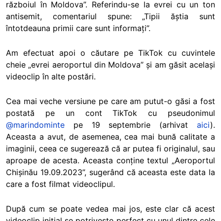
războiul în Moldova”. Referindu-se la evrei cu un ton
antisemit, comentariul spune: „Tipii ăștia sunt
întotdeauna primii care sunt informați”.
Am efectuat apoi o căutare pe TikTok cu cuvintele
cheie „evrei aeroportul din Moldova” și am găsit același
videoclip în alte postări.
Cea mai veche versiune pe care am putut-o găsi a fost
postată pe un cont TikTok cu pseudonimul
@marindominte
pe 19 septembrie (arhivat
aici
).
Aceasta a avut, de asemenea, cea mai bună calitate a
imaginii, ceea ce sugerează că ar putea fi originalul, sau
aproape de acesta. Aceasta conține textul „Aeroportul
Chișinău 19.09.2023”, sugerând că aceasta este data la
care a fost filmat videoclipul.
După cum se poate vedea mai jos, este clar că acest
videoclip inițial se potrivește perfect cu unul dintre cele