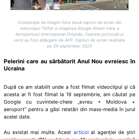
Comparație de imagini între două capturi de ecran din
videoclipul TikTok și imaginea Google Street View a
Aeroportului Internațional Chișinău. Cadrele portocalii și
verzi au fost adăugate de AFP. Capturi de ecran realizate
pe 29 september 2023
Pelerini care au sărbătorit Anul Nou evreiesc în
Ucraina
După ce am stabilit unde a fost filmat videoclipul și că
acesta ar fi fost filmat la 19 septembrie, am căutat pe
Google cu cuvintele-cheie „evreu + Moldova +
aeroport” pentru a găsi relatări din mass-media în jurul
acelei date.
Au existat mai multe. Acest
articol
al agenției de știri