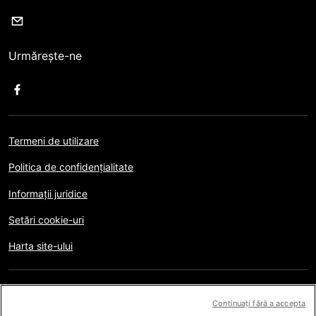
Urmărește-ne
Termeni de utilizare
Politica de confidențialitate
Informații juridice
Setări cookie-uri
Harta site-ului
Copyright © AFP 2017-2026. Toate drepturile rezervate.
Utilizatorii pot accesa și consulta acest website și pot
Continuați fără a accepta
folosi caracteristicile disponibile în scop personal, privat și non-