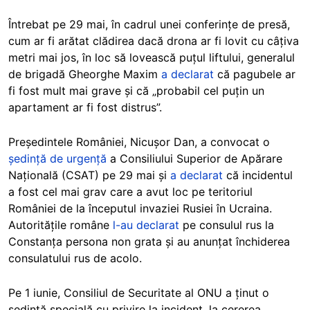
Întrebat pe 29 mai, în cadrul unei conferințe de presă,
cum ar fi arătat clădirea dacă drona ar fi lovit cu câțiva
metri mai jos, în loc să lovească puțul liftului, generalul
de brigadă Gheorghe Maxim
a declarat
că pagubele ar
fi fost mult mai grave și că „probabil cel puțin un
apartament ar fi fost distrus”.
Președintele României, Nicușor Dan, a convocat o
ședință de urgență
a Consiliului Superior de Apărare
Națională (CSAT) pe 29 mai și
a declarat
că incidentul
a fost cel mai grav care a avut loc pe teritoriul
României de la începutul invaziei Rusiei în Ucraina.
Autoritățile române
l-au declarat
pe consulul rus la
Constanța persona non grata și au anunțat închiderea
consulatului rus de acolo.
Pe 1 iunie, Consiliul de Securitate al ONU a ținut o
ședință specială cu privire la incident, la cererea