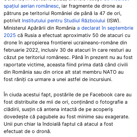
spațiul aerian românesc
, iar fragmente de drone au
pătruns pe teritoriul României de până la 47 de ori,
potrivit
Institutului pentru Studiul Războiului
(ISW).
Ministerul Apărării din România
a declarat în septembrie
2025
că Rusia a efectuat aproximativ 50 de atacuri cu
drone în apropierea frontierei ucraineano-române din
februarie 2022, inclusiv 30 de atacuri în care resturi au
căzut pe teritoriul românesc. Până în prezent nu au fost
raportate victime, aceasta fiind prima dată când civili
din România sau din orice alt stat membru NATO au
fost răniți ca urmare a unei astfel de incursiuni.
În ciuda acestui fapt, postările de pe Facebook care au
fost distribuite de mii de ori, conținând o fotografie a
clădirii, susțin că antena intactă de pe acoperiș
dovedește că pagubele au fost minime sau exagerate.
Unii pun chiar la îndoială faptul că atacul a fost
efectuat de o dronă.