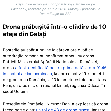
Capturi de ecran ale unor postări înșelătoare de pe
Facebook, realizate pe 1 iunie 2026. Marcajul portocaliu a
fost adăugat de AFP
Drona prăbușită într-o clădire de 10
etaje din Galați
Postările au apărut online la câteva ore după ce
autoritățile române au confirmat atacul cu drona.
Potrivit Ministerului Apărării Naționale al României,
drona
a fost identificată pentru prima dată la ora 01:46
în spațiul aerian ucrainean
, la aproximativ 19 kilometri
de granița cu România, la 10 kilometri est de localitatea
Reni, un oraș mic din raionul Izmail, regiunea Odesa, în
sudul Ucrainei.
Președintele României, Nicușor Dan, a explicat că drona
făcea parte dintr-
un roi de 43 de drone rusești
lansate