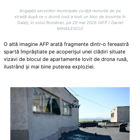
Angajații serviciilor municipale curăță resturile de pe
stradă după ce o dronă rusă a lovit un bloc de locuințe în
Galați, în estul României, pe 29 mai 2026 (AFP / Daniel
MIHAILESCU)
O altă imagine AFP arată fragmente dintr-o fereastră
spartă împrăștiate pe acoperișul unei clădiri situate
vizavi de blocul de apartamente lovit de drona rusă,
ilustrând și mai bine puterea exploziei.
Image