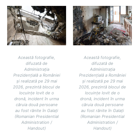
Image
Image
Această fotografie,
Această fotografie,
difuzată de
difuzată de
Administrația
Administrația
Prezidențială a României
Prezidențială a României
și realizată pe 29 mai
și realizată pe 29 mai
2026, prezintă blocul de
2026, prezintă blocul de
locuințe lovit de o
locuințe lovit de o
dronă, incident în urma
dronă, incident în urma
căruia două persoane
căruia două persoane
au fost rănite în Galați
au fost rănite în Galați
(Romanian Presidential
(Romanian Presidential
Administration /
Administration /
Handout)
Handout)