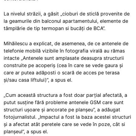
La nivelul străzii, a găsit „cioburi de sticlă provenite de
la geamurile din balconul apartamentului, elemente de
tâmplărie de tip termopan si bucăți de BCA”.
Mihăilescu a explicat, de asemenea, de ce antenele de
telefonie mobilă vizibile în fotografia virală au rămas
intacte „Antenele sunt amplasate deasupra structurii
construite pe acoperiș (cea în care se vede gaura și
care ar putea adăposti o scară de acces pe terasa
și/sau casa liftului)”, a spus el.
„Cum această structura a fost doar parțial afectată, a
putut susține fără probleme antenele GSM care sunt
structuri ușoare și ancorate pe planșeu”, a adăugat
fotojurnalistul. „Impactul a fost la baza acestei structuri
și a afectat atât peretele care se vede în poze, cât si
planșeul”, a spus el.