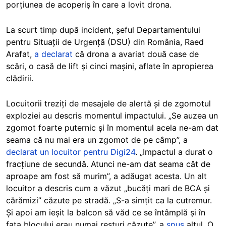
porțiunea de acoperiș în care a lovit drona.
La scurt timp după incident, șeful Departamentului
pentru Situații de Urgență (DSU) din România, Raed
Arafat,
a declarat
că drona a avariat două case de
scări, o casă de lift și cinci mașini, aflate în apropierea
clădirii.
Locuitorii treziți de mesajele de alertă și de zgomotul
exploziei au descris momentul impactului. „Se auzea un
zgomot foarte puternic și în momentul acela ne-am dat
seama că nu mai era un zgomot de pe câmp”, a
declarat un locuitor pentru Digi24
. „Impactul a durat o
fracțiune de secundă. Atunci ne-am dat seama cât de
aproape am fost să murim”, a adăugat acesta. Un alt
locuitor a descris cum a văzut „bucăți mari de BCA și
cărămizi” căzute pe stradă. „S-a simțit ca la cutremur.
Și apoi am ieșit la balcon să văd ce se întâmplă și în
fața blocului erau numai resturi căzute”, a
spus
altul. O