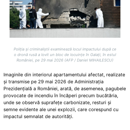
Poliția și criminaliștii examinează locul impactului după ce
o dronă rusă a lovit un bloc de locuințe în Galați, în estul
României, pe 29 mai 2026 (AFP / Daniel MIHAILESCU)
Imaginile din interiorul apartamentului afectat, realizate
și transmise pe 29 mai 2026 de Administrația
Prezidențială a României, arată, de asemenea, pagubele
provocate de incendiu în încăperi precum bucătăria,
unde se observă suprafețe carbonizate, resturi și
semne evidente ale unei explozii, care corespund cu
impactul semnalat de autorități.