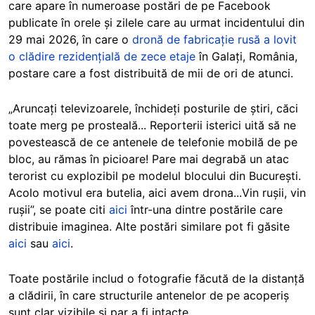
care apare în numeroase postări de pe Facebook
publicate în orele și zilele care au urmat incidentului din
29 mai 2026, în care o
dronă de fabricație rusă a lovit
o clădire rezidențială de zece etaje
în Galați, România,
postare care a fost distribuită de mii de ori de atunci.
„Aruncați televizoarele, închideți posturile de știri, căci
toate merg pe prosteală... Reporterii isterici uită să ne
povestească de ce antenele de telefonie mobilă de pe
bloc, au rămas în picioare! Pare mai degrabă un atac
terorist cu explozibil pe modelul blocului din București.
Acolo motivul era butelia, aici avem drona...Vin rușii, vin
rușii”, se poate citi
aici
într-una dintre postările care
distribuie imaginea. Alte postări similare pot fi găsite
aici
sau
aici
.
Toate postările includ o fotografie făcută de la distanță
a clădirii, în care structurile antenelor de pe acoperiș
sunt clar vizibile și par a fi intacte.