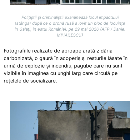
Polițiștii și criminaliștii examinează locul impactului
(stânga) după ce o dronă rusă a lovit un bloc de locuințe
în Galați, în estul României, pe 29 mai 2026 (AFP / Daniel
MIHAILESCU)
Fotografiile realizate de aproape arată zidăria
carbonizată, o gaură în acoperiș și resturile lăsate în
urmă de explozie și incendiu, pagube care nu sunt
vizibile în imaginea cu unghi larg care circulă pe
rețelele de socializare.
Image