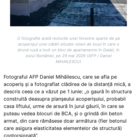
O fotografie arată resturile unei ferestre sparte de pe
acoperișul unei clădiri situate vizavi de locul în care o
dronă rusă a lovit un bloc de apartamente în Galați, în
estul României, pe 29 mai 2026 (AFP / Daniel
MIHAILESCU)
Fotograful AFP Daniel Mihăilescu, care se afla pe
acoperiș și a fotografiat clădirea de la distanță mică, a
descris ceea ce a văzut pe 1 iunie: „o gaură în structura
construită deasupra planșeului acoperișului, probabil
casa liftului, urme de arsură în jurul găurii, în care se
puteau vedea blocuri de BCA, și o grindă din beton
armat, din care rămăsese doar armătura (fier betonul
care asigura elasticitatea elementelor de structură)
contorsionată”.