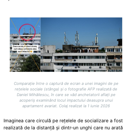
Image
Comparație între o captură de ecran a unei imagini de pe
rețelele sociale (stânga) și o fotografie AFP realizată de
Daniel Mihăilescu, în care se văd anchetatorii aflați pe
acoperiș examinând locul impactului deasupra unui
apartament avariat. Colaj realizat la 1 iunie 2026
Imaginea care circulă pe rețelele de socializare a fost
realizată de la distanță și dintr-un unghi care nu arată