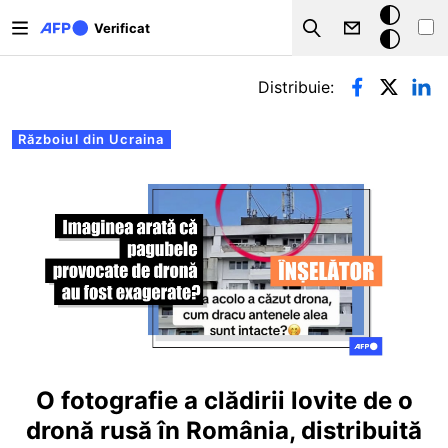
Sari la conținutul principal
Modul
Verificat
Search
întunecat
Filele principale
Distribuie:
Războiul din Ucraina
O fotografie a clădirii lovite de o
dronă rusă în România, distribuită