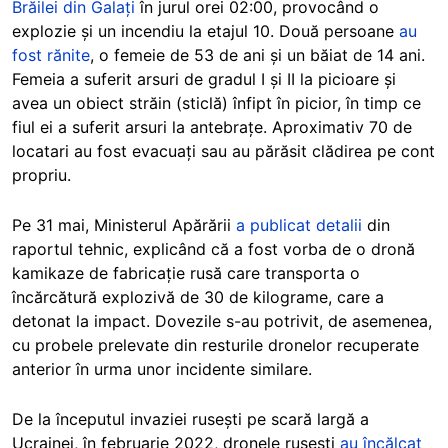
Brăilei din Galați
în jurul orei 02:00, provocând o
explozie și un incendiu la etajul 10. Două persoane
au
fost rănite
, o femeie de 53 de ani și un băiat de 14 ani.
Femeia a suferit arsuri de gradul I și II la picioare și
avea un obiect străin (sticlă) înfipt în picior, în timp ce
fiul ei a suferit arsuri la antebrațe. Aproximativ 70 de
locatari au fost evacuați sau au părăsit clădirea pe cont
propriu.
Pe 31 mai, Ministerul Apărării
a publicat detalii
din
raportul tehnic, explicând că a fost vorba de o dronă
kamikaze de fabricație rusă care transporta o
încărcătură explozivă de 30 de kilograme, care a
detonat la impact. Dovezile s-au potrivit, de asemenea,
cu probele prelevate din resturile dronelor recuperate
anterior în urma unor incidente similare.
De la începutul invaziei rusești pe scară largă a
Ucrainei, în februarie 2022, dronele rusești
au încălcat