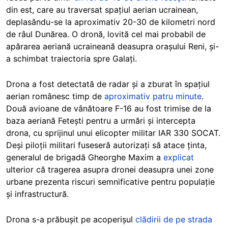
din est, care au traversat spațiul aerian ucrainean,
deplasându-se la aproximativ 20-30 de kilometri nord
de râul Dunărea. O dronă, lovită cel mai probabil de
apărarea aeriană ucraineană deasupra orașului Reni, și-
a schimbat traiectoria spre Galați.
Drona a fost detectată de radar și a zburat în spațiul
aerian românesc timp de
aproximativ patru minute
.
Două avioane de vânătoare F-16 au fost trimise de la
baza aeriană Fetești pentru a urmări și intercepta
drona, cu sprijinul unui elicopter militar IAR 330 SOCAT.
Deși piloții militari fuseseră autorizați să atace ținta,
generalul de brigadă Gheorghe Maxim a
explicat
ulterior că tragerea asupra dronei deasupra unei zone
urbane prezenta riscuri semnificative pentru populație
și infrastructură.
Drona s-a prăbușit pe acoperișul
clădirii de pe strada