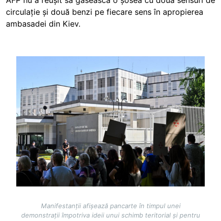
circulație și două benzi pe fiecare sens în apropierea
ambasadei din Kiev.
Image
Manifestanții afișează pancarte în timpul unei
demonstrații împotriva ideii unui schimb teritorial și pentru