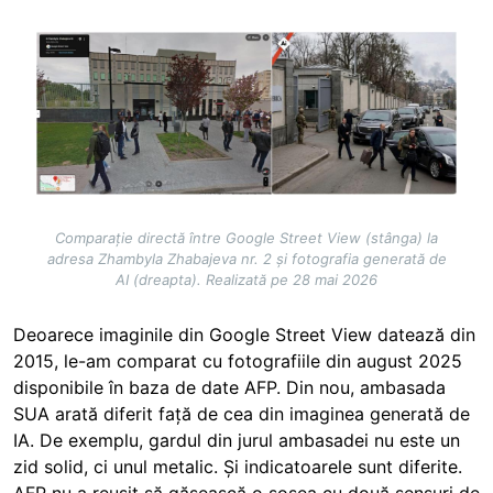
Image
Comparație directă între Google Street View (stânga) la
adresa Zhambyla Zhabajeva nr. 2 și fotografia generată de
AI (dreapta). Realizată pe 28 mai 2026
Deoarece imaginile din Google Street View datează din
2015, le-am comparat cu fotografiile din august 2025
disponibile în baza de date AFP. Din nou, ambasada
SUA arată diferit față de cea din imaginea generată de
IA. De exemplu, gardul din jurul ambasadei nu este un
zid solid, ci unul metalic. Și indicatoarele sunt diferite.
AFP nu a reușit să găsească o șosea cu două sensuri de