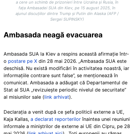
a cere un schimb de prizonieri între Ucraina și Rusia, în
fața Ambasadei SUA din Kiev, pe 15 august 2025, în
ajunul discuțiilor dintre Trump și Putin din Alaska (AFP /
Sergei SUPINSKY)
Ambasada neagă evacuarea
Ambasada SUA la Kiev a respins această afirmație într-
o
postare pe X
din 28 mai 2026. „Ambasada SUA este
deschisă. Nu există modificări în activitatea noastră, iar
informațiile contrare sunt false”, se menționează în
comunicat. Ambasada a adăugat că Departamentul de
Stat al SUA „revizuiește periodic nivelul de securitate”
al misiunilor sale (
link arhivat
).
Declarația a venit după ce șefa politicii externe a UE,
Kaja Kallas,
a declarat reporterilor
înaintea unei reuniuni
informale a miniștrilor de externe ai UE din Cipru, pe 28
mai 2026 (
link arhivat aici
), „Toți europenii au rămas,