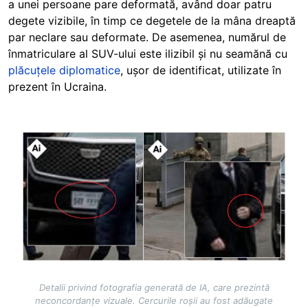
a unei persoane pare deformată, având doar patru
degete vizibile, în timp ce degetele de la mâna dreaptă
par neclare sau deformate. De asemenea, numărul de
înmatriculare al SUV-ului este ilizibil și nu seamănă cu
plăcuțele diplomatice
, ușor de identificat, utilizate în
prezent în Ucraina.
Image
Detalii privind fotografia generată de IA, care prezintă
neconcordanțe vizuale. Cercurile roșii au fost adăugate