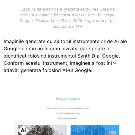
Captură de ecran care prezintă secțiunea „Despre
această imagine” din motorul de căutare de imagini
Google. Realizată pe 28 mai 2026. Logo-ul AI a fost
adăugat de AFP
Imaginile generate cu ajutorul instrumentelor de AI ale
Google conțin un filigran invizibil care poate fi
identificat folosind instrumentul SynthID al Google.
Conform acestui instrument, imaginea a fost într-
adevăr generată folosind AI-ul Google:
Image