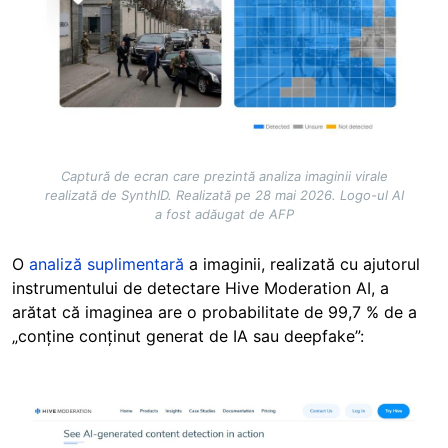
Captură de ecran care prezintă analiza imaginii virale
realizată de SynthID. Realizată pe 28 mai 2026. Logo-ul AI
a fost adăugat de AFP
O
analiză suplimentară
a imaginii, realizată cu ajutorul
instrumentului de detectare Hive Moderation AI, a
arătat că imaginea are o probabilitate de 99,7 % de a
„conține conținut generat de IA sau deepfake”:
Image