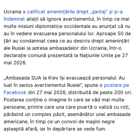
Ucraina
a calificat amenințările drept „șantaj” și și-a
îndemnat
aliații să ignore avertismentul, în timp ce mai
multe misiuni diplomatice occidentale au anunțat că nu
au în vedere evacuarea personalului lor. Aproape 50 de
țări au condamnat ceea ce au descris drept amenințări
ale Rusiei la adresa ambasadelor din Ucraina, într-o
declarație comună prezentată la Națiunile Unite pe 27
mai 2026.
„Ambasada SUA la Kiev își evacuează personalul. Au
luat în serios avertismentul Rusiei”, spune o
postare pe
Facebook
din 27 mai 2026, distribuită de peste 200 ori.
Postarea conține o imagine în care se văd mai multe
persoane, printre care una care poartă o valiză cu roți,
părăsind un complex păzit, asemănător unei ambasade
americane, în timp ce un convoi de mașini negre
așteaptă afară, iar în depărtare se vede fum.