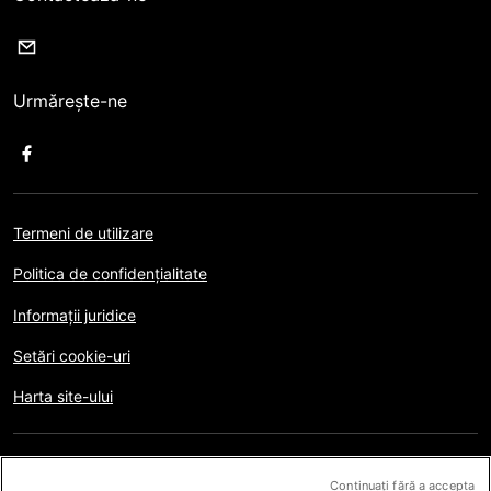
Urmărește-ne
Termeni de utilizare
Politica de confidențialitate
Informații juridice
Setări cookie-uri
Harta site-ului
Copyright © AFP 2017-2026. Toate drepturile rezervate.
Utilizatorii pot accesa și consulta acest website și pot
Continuați fără a accepta