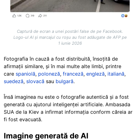
Captură de ecran a unei postări false de pe Facebook.
Logo-ul AI și marcajul cu roșu au fost adăugate de AFP pe
1 iunie 2026
Fotografia în cauză a fost distribuită, însoțită de
afirmații similare, și în mai multe alte limbi, printre
care
spaniolă
,
poloneză
,
franceză
,
engleză
,
italiană
,
suedeză
,
slovacă
sau
bulgară
.
Însă imaginea nu este o fotografie autentică și a fost
generată cu ajutorul inteligenței artificiale. Ambasada
SUA de la Kiev a infirmat informația conform căreia ar
fi fost evacuată.
Imagine generată de AI