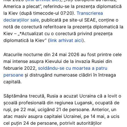
America a plecat”, referindu-se la prezența diplomatică
la Kiev (după timecode-ul 07:20).
Transcrierea
declarațiilor sale
, publicată pe site-ul SEAE, conține o
notă de corectură referitoare la prezența diplomatică la
Kiev – „*Actualizat cu o corectură privind prezența
diplomatică la Kiev” (
link arhivat aici
).
Atacurile nocturne din 24 mai 2026 au fost printre cele
mai intense asupra Kievului de la invazia Rusiei din
februarie 2022,
soldându-se cu moartea a patru
persoane
și distrugând numeroase clădiri în întreaga
capitală.
Săptămâna trecută, Rusia a acuzat Ucraina că a lovit o
școală profesională din regiunea Lugansk, ocupată de
ruși, pe 22 mai, ucigând 21 de persoane. Anterior, un
atac masiv asupra capitalei Ucrainei, pe 14 mai, a ucis
cel puțin 24 de persoane, potrivit autorităților