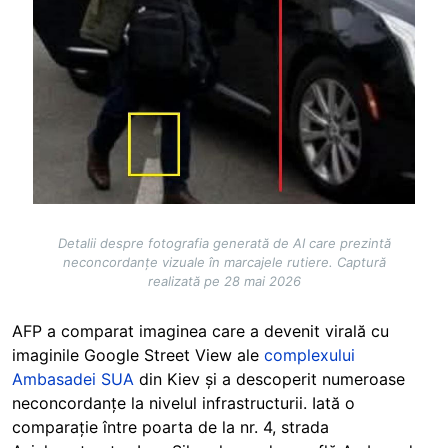
Detalii despre fotografia generată de AI care prezintă
neconcordanțe vizuale în marcajele rutiere. Captură
realizată pe 28 mai 2026
AFP a comparat imaginea care a devenit virală cu
imaginile Google Street View ale
complexului
Ambasadei SUA
din Kiev și a descoperit numeroase
neconcordanțe la nivelul infrastructurii. Iată o
comparație între poarta de la nr. 4, strada