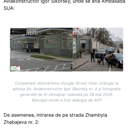
Aviakonstructor Igor Sikorsky, unde se află Ambasada
SUA:
Image
Comparație directă între Google Street View (stânga) la
adresa Str. Aviakonstructor Igor Sikorsky nr. 4 și fotografia
generată de AI (dreapta) realizată pe 28 mai 2026.
Marcajul verde a fost adăugat de AFP
De asemenea, intrarea de pe strada Zhambyla
Zhabajeva nr. 2: