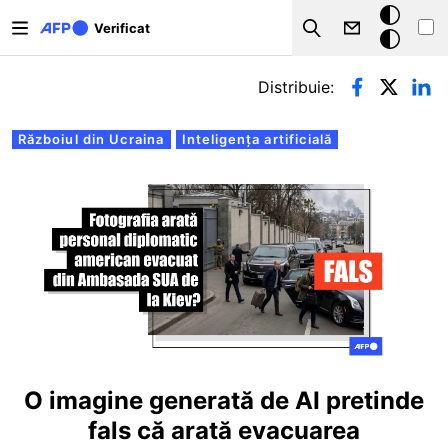
Sari la conținutul principal
Modul
Verificat
Search
întunecat
Filele principale
Distribuie:
Războiul din Ucraina
Inteligența artificială
O imagine generată de AI pretinde
fals că arată evacuarea