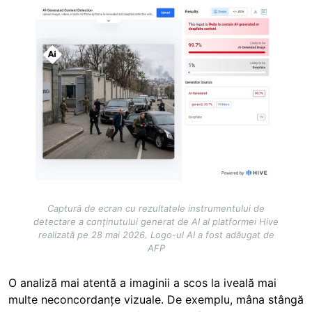
Captură de ecran cu rezultatele instrumentului de
detectare a conținutului generat de AI al platformei Hive
realizată pe 28 mai 2026. Logo-ul AI a fost adăugat de
AFP
O analiză mai atentă a imaginii a scos la iveală mai
multe neconcordanțe vizuale. De exemplu, mâna stângă