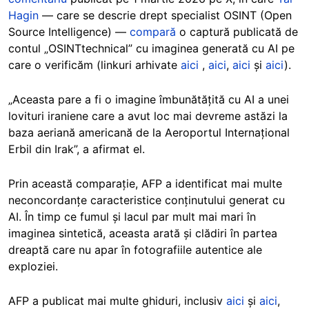
Hagin
— care se descrie drept specialist OSINT (Open
Source Intelligence) —
compară
o captură publicată de
contul „OSINTtechnical” cu imaginea generată cu AI pe
care o verificăm (linkuri arhivate
aici
,
aici
,
aici
și
aici
).
„Aceasta pare a fi o imagine îmbunătățită cu AI a unei
lovituri iraniene care a avut loc mai devreme astăzi la
baza aeriană americană de la Aeroportul Internațional
Erbil din Irak”, a afirmat el.
Prin această comparație, AFP a identificat mai multe
neconcordanțe caracteristice conținutului generat cu
AI. În timp ce fumul și lacul par mult mai mari în
imaginea sintetică, aceasta arată și clădiri în partea
dreaptă care nu apar în fotografiile autentice ale
exploziei.
AFP a publicat mai multe ghiduri, inclusiv
aici
și
aici
,