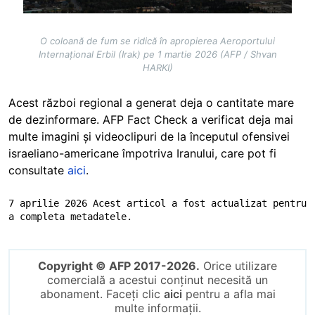
O coloană de fum se ridică în apropierea Aeroportului
Internațional Erbil (Irak) pe 1 martie 2026 (AFP / Shvan
HARKI)
Acest război regional a generat deja o cantitate mare
de dezinformare. AFP Fact Check a verificat deja mai
multe imagini și videoclipuri de la începutul ofensivei
israeliano-americane împotriva Iranului, care pot fi
consultate
aici
.
7 aprilie 2026 Acest articol a fost actualizat pentru 
a completa metadatele.
Copyright © AFP 2017-2026.
Orice utilizare
comercială a acestui conținut necesită un
abonament. Faceți clic
aici
pentru a afla mai
multe informații.