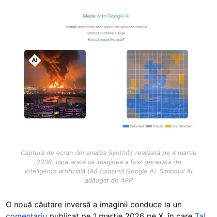
Image
Captură de ecran din analiza SynthID, realizată pe 4 martie
2036, care arată că imaginea a fost generată de
inteligența artificială (AI) folosind Google AI. Simbolul AI
adăugat de AFP
O nouă căutare inversă a imaginii conduce la un
comentariu
publicat pe 1 martie 2026 pe X, în care
Tal