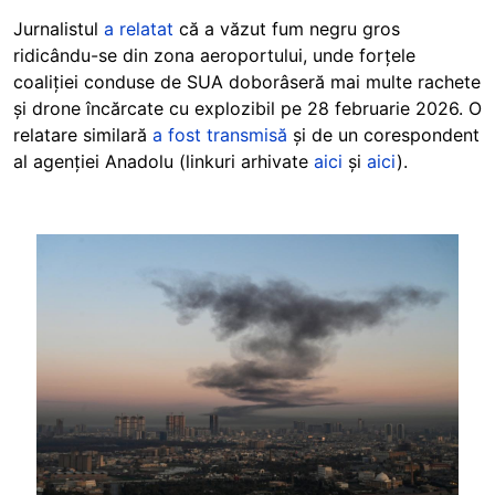
Jurnalistul
a relatat
că a văzut fum negru gros
ridicându-se din zona aeroportului, unde forțele
coaliției conduse de SUA doborâseră mai multe rachete
și drone încărcate cu explozibil pe 28 februarie 2026. O
relatare similară
a fost transmisă
și de un corespondent
al agenției Anadolu (linkuri arhivate
aici
și
aici
).
Image