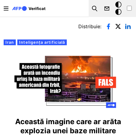
Sari la conținutul principal
Modul
Verificat
Search
întunecat
Filele principale
Distribuie:
Iran
Inteligența artificială
Această imagine care ar arăta
explozia unei baze militare