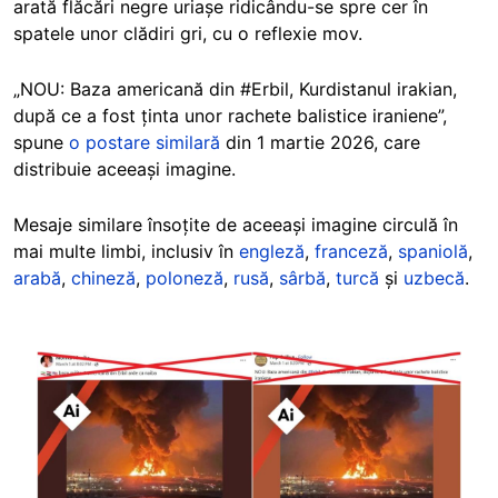
arată flăcări negre uriașe ridicându-se spre cer în
spatele unor clădiri gri, cu o reflexie mov.
„NOU: Baza americană din #Erbil, Kurdistanul irakian,
după ce a fost ținta unor rachete balistice iraniene”,
spune
o postare similară
din 1 martie 2026, care
distribuie aceeași imagine.
Mesaje similare însoțite de aceeași imagine circulă în
mai multe limbi, inclusiv în
engleză
,
franceză
,
spaniolă
,
arabă
,
chineză
,
poloneză
,
rusă
,
sârbă
,
turcă
și
uzbecă
.
Image