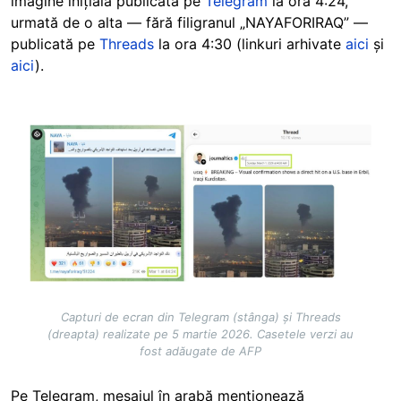
imagine inițială publicată pe
Telegram
la ora 4:24,
urmată de o alta — fără filigranul „NAYAFORIRAQ” —
publicată pe
Threads
la ora 4:30 (linkuri arhivate
aici
și
aici
).
Image
Capturi de ecran din Telegram (stânga) și Threads
(dreapta) realizate pe 5 martie 2026. Casetele verzi au
fost adăugate de AFP
Pe Telegram, mesajul în arabă menționează