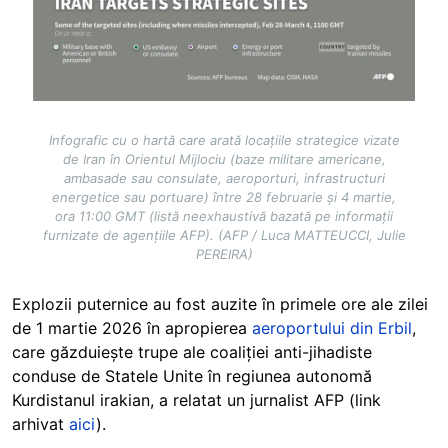
Infografic cu o hartă care arată locațiile strategice vizate
de Iran în Orientul Mijlociu (baze militare americane,
ambasade sau consulate, aeroporturi, infrastructuri
energetice sau portuare) între 28 februarie și 4 martie,
ora 11:00 GMT (listă neexhaustivă bazată pe informații
furnizate de agențiile AFP). (AFP / Luca MATTEUCCI, Julie
PEREIRA)
Explozii puternice au fost auzite în primele ore ale zilei
de 1 martie 2026 în apropierea
aeroportului din Erbil
,
care găzduiește trupe ale coaliției anti-jihadiste
conduse de Statele Unite în regiunea autonomă
Kurdistanul irakian, a relatat un jurnalist AFP (link
arhivat
aici
).