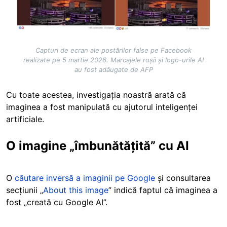
Capturi de ecran ale postărilor false pe Facebook
realizate pe 5 martie 2026. Marcajele roșii și logo-urile AI
au fost adăugate de AFP
Cu toate acestea, investigația noastră arată că
imaginea a fost manipulată cu ajutorul inteligenței
artificiale.
O imagine „îmbunătățită” cu AI
O
căutare inversă a imaginii pe Google
și consultarea
secțiunii „
About this image
” indică faptul că imaginea a
fost „creată cu Google AI”.