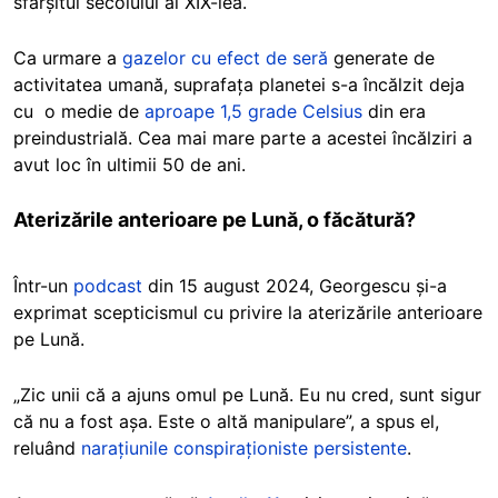
sfârșitul secolului al XIX-lea.
Ca urmare a
gazelor cu efect de seră
generate de
activitatea umană, suprafața planetei s-a încălzit deja
cu o medie de
aproape 1,5 grade Celsius
din era
preindustrială. Cea mai mare parte a acestei încălziri a
avut loc în ultimii 50 de ani.
Aterizările anterioare pe Lună, o făcătură?
Într-un
podcast
din
15 august 2024,
Georgescu și-a
exprimat scepticismul cu privire la aterizările anterioare
pe Lună.
„Zic unii că a ajuns omul pe Lună. Eu nu cred, sunt sigur
că nu a fost așa. Este o altă manipulare”, a spus el,
reluând
narațiunile conspiraționiste persistente
.