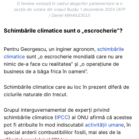
O femeie votează în cadrul alegerilor parlamentare la o
secție de votare din orașul Buzău 1 decembrie 2024 (AFP
/ Daniel MIHAILESCU)
Schimbările climatice sunt o „escrocherie”?
Pentru Georgescu, un inginer agronom,
schimbările
climatice
sunt „o escrocherie mondială care nu are
nimic de-a face cu realitatea” și „o operațiune de
business de a băga frica în oameni”.
Schimbările climatice care au loc în prezent diferă de
ciclurile naturale din trecut.
Grupul interguvernamental de experți privind
schimbările climatice (
IPCC
) al ONU afirmă că acestea
pot fi atribuite în mod indiscutabil
activității umane
, în
special arderii combustibililor fosili, mai ales de la