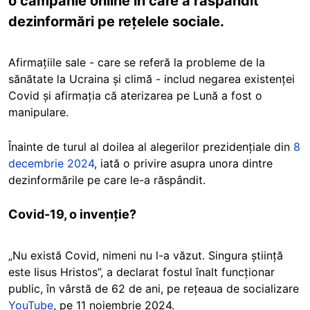
o campanie online în care a răspândit
dezinformări pe rețelele sociale.
Afirmațiile sale - care se referă la probleme de la
sănătate la Ucraina și climă - includ negarea existenței
Covid și afirmația că aterizarea pe Lună a fost o
manipulare.
Înainte de turul al doilea al alegerilor prezidențiale din
8
decembrie 2024
, iată o privire asupra unora dintre
dezinformările pe care le-a răspândit.
Covid-19, o invenție?
„Nu există Covid, nimeni nu l-a văzut. Singura știință
este Iisus Hristos”, a declarat fostul înalt funcționar
public, în vârstă de 62 de ani, pe rețeaua de socializare
YouTube
, pe
11 noiembrie 2024
.