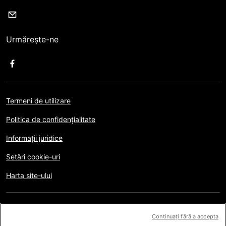
Urmărește-ne
Termeni de utilizare
Politica de confidențialitate
Informații juridice
Setări cookie-uri
Harta site-ului
Copyright © AFP 2017-2026. Toate drepturile rezervate.
Utilizatorii pot accesa și consulta acest website și pot
Continuați fără a accepta
folosi caracteristicile disponibile în scop personal, privat și non-