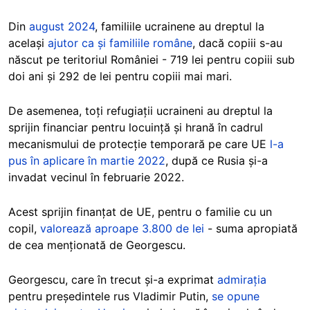
Din
august 2024
, familiile ucrainene au dreptul la
același
ajutor ca și familiile române
, dacă copiii s-au
născut pe teritoriul României - 719 lei pentru copiii sub
doi ani și 292 de lei pentru copiii mai mari.
De asemenea, toți refugiații ucraineni au dreptul la
sprijin financiar pentru locuință și hrană în cadrul
mecanismului de protecție temporară pe care UE
l-a
pus în aplicare în martie 2022
,
după ce Rusia și-a
invadat vecinul în februarie 2022.
Acest sprijin finanțat de UE, pentru o familie cu un
copil,
valorează aproape 3.800 de lei
- suma apropiată
de cea menționată de Georgescu.
Georgescu, care în trecut și-a exprimat
admirația
pentru președintele rus Vladimir Putin,
se opune