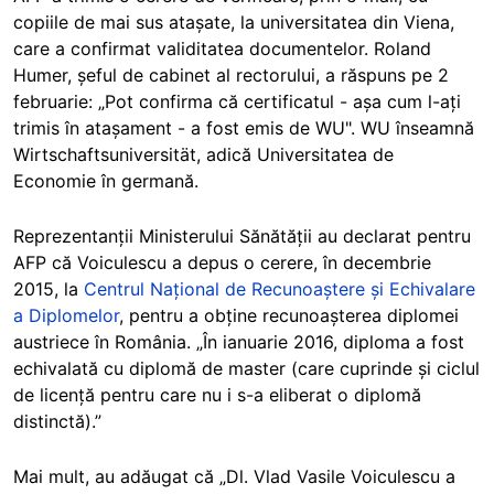
copiile de mai sus atașate, la universitatea din Viena,
care a confirmat validitatea documentelor. Roland
Humer, șeful de cabinet al rectorului, a răspuns pe 2
februarie: „Pot confirma că certificatul - așa cum l-ați
trimis în atașament - a fost emis de WU". WU înseamnă
Wirtschaftsuniversität, adică Universitatea de
Economie în germană.
Reprezentanții Ministerului Sănătății au declarat pentru
AFP că Voiculescu a depus o cerere, în decembrie
2015, la
Centrul Național de Recunoaștere și Echivalare
a Diplomelor
, pentru a obține recunoașterea diplomei
austriece în România. „În ianuarie 2016, diploma a fost
echivalată cu diplomă de master (care cuprinde și ciclul
de licență pentru care nu i s-a eliberat o diplomă
distinctă).”
Mai mult, au adăugat că „Dl. Vlad Vasile Voiculescu a