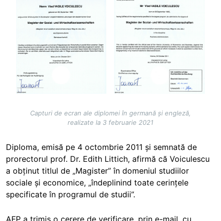
Capturi de ecran ale diplomei în germană și engleză,
realizate la 3 februarie 2021
Diploma, emisă pe 4 octombrie 2011 și semnată de
prorectorul prof. Dr. Edith Littich, afirmă că Voiculescu
a obținut titlul de „Magister” în domeniul studiilor
sociale și economice, „îndeplinind toate cerințele
specificate în programul de studii”.
AFP a trimis o cerere de verificare, prin e-mail, cu