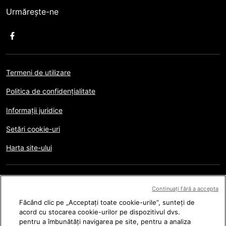
Urmărește-ne
Termeni de utilizare
Politica de confidențialitate
Informații juridice
Setări cookie-uri
Harta site-ului
Copyright © AFP 2017-2026. Toate drepturile rezervate.
Utilizatorii pot accesa și consulta acest website și pot
Continuați fără a accepta
folosi caracteristicile disponibile în scop personal, privat și non-
Făcând clic pe „Acceptați toate cookie-urile”, sunteți de
comercial. Folosirea, în special orice reproducere, comunicare
acord cu stocarea cookie-urilor pe dispozitivul dvs.
către public ori distribuire a conținutului acestui website, parțial
sau integral, în orice alt scop și/sau prin orice alte metode, în
pentru a îmbunătăți navigarea pe site, pentru a analiza