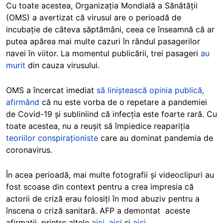
Cu toate acestea, Organizația Mondială a Sănătății
(OMS) a avertizat că virusul are o perioadă de
incubație de câteva săptămâni, ceea ce înseamnă că ar
putea apărea mai multe cazuri în rândul pasagerilor
navei în viitor. La momentul publicării, trei pasageri
au
murit
din cauza virusului.
OMS a încercat imediat
să liniștească opinia publică,
afirmând
că nu este vorba de o repetare a pandemiei
de Covid-19 și subliniind că infecția este foarte rară. Cu
toate acestea, nu a reușit să împiedice reapariția
teoriilor conspiraționiste
care au dominat pandemia de
coronavirus.
În acea perioadă, mai multe fotografii și videoclipuri au
fost scoase din context pentru a crea impresia că
actorii de criză erau folosiți în mod abuziv pentru a
înscena o criză sanitară. AFP a demontat aceste
afirmații, printre altele
aici
,
aici
și
aici
.