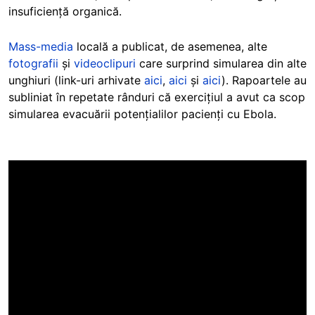
insuficiență organică.
Mass-media
locală a publicat, de asemenea, alte
fotografii
și
videoclipuri
care surprind simularea din alte
unghiuri (link-uri arhivate
aici
,
aici
și
aici
). Rapoartele au
subliniat în repetate rânduri că exercițiul a avut ca scop
simularea evacuării potențialilor pacienți cu Ebola.