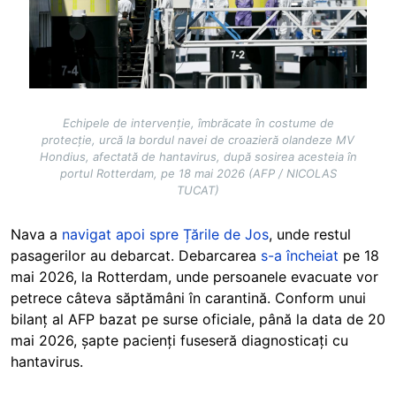
Echipele de intervenție, îmbrăcate în costume de
protecție, urcă la bordul navei de croazieră olandeze MV
Hondius, afectată de hantavirus, după sosirea acesteia în
portul Rotterdam, pe 18 mai 2026 (AFP / NICOLAS
TUCAT)
Nava a
navigat apoi spre Țările de Jos
, unde restul
pasagerilor au debarcat. Debarcarea
s-a încheiat
pe 18
mai 2026, la Rotterdam, unde persoanele evacuate vor
petrece câteva săptămâni în carantină. Conform unui
bilanț al AFP bazat pe surse oficiale, până la data de 20
mai 2026, șapte pacienți fuseseră diagnosticați cu
hantavirus.