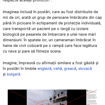
respecte același protocol?”.
Imaginea inclusă în postări, care au fost distribuite de
mii de ori, arată un grup de persoane îmbrăcate din cap
până în picioare în echipament de protecție individuală,
care transportă un pacient pe o targă cu izolare
biologică pe pasarela de îmbarcare a unei nave mari
dimensiuni. În spatele lor, un cameraman îmbrăcat în
haine de civil coboară pe o rampă care face legătura
cu nava și pare să filmeze scena.
Imagine, împreună cu afirmații similare a fost găsită și
în postări în limbile
engleză
,
cehă
,
greacă
,
slovacă
și
bulgară
.
Image