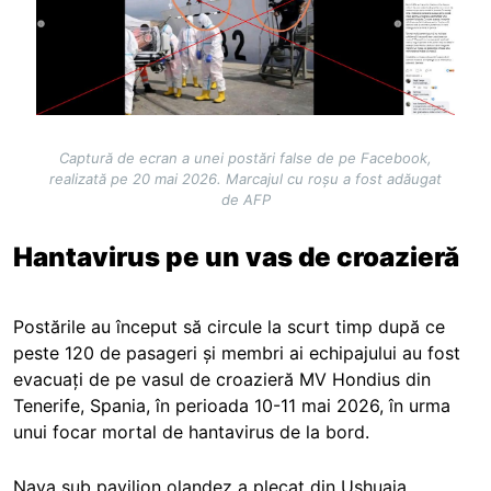
Captură de ecran a unei postări false de pe Facebook,
realizată pe 20 mai 2026. Marcajul cu roșu a fost adăugat
de AFP
Hantavirus pe un vas de croazieră
Postările au început să circule la scurt timp după ce
peste 120 de pasageri și membri ai echipajului au fost
evacuați de pe vasul de croazieră MV Hondius din
Tenerife, Spania, în perioada 10-11 mai 2026, în urma
unui focar mortal de hantavirus de la bord.
Nava sub pavilion olandez a plecat din Ushuaia,