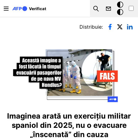
Sari la conținutul principal
Modul
Verificat
Search
întunecat
Filele principale
Distribuie:
Imaginea arată un exercițiu militar
spaniol din 2025, nu o evacuare
„înscenată” din cauza