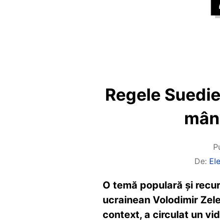
Regele Suediei
mână
P
De:
El
O temă populară și recur
ucrainean Volodimir Zelen
context, a circulat un vid