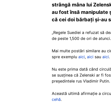
strângă mâna lui Zelenski
au fost însă manipulate și
că cei doi bărbați și-au 
„Regele Suediei a refuzat să d
de peste 1,500 de ori de atunci
Mai multe postări similare au ci
spre exemplu
aici
,
aici
sau
aici
.
Nu este prima dată când circulă
se susținea că Zelenski ar fi fo
președintele rus Vladimir Putin.
Această ultimă afirmație a circu
cehă
.