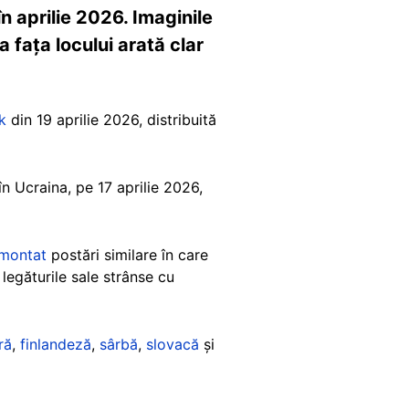
în aprilie 2026. Imaginile
a fața locului arată clar
k
din 19 aprilie 2026, distribuită
în Ucraina, pe 17 aprilie 2026,
montat
postări similare în care
legăturile sale strânse cu
ră
,
finlandeză
,
sârbă
,
slovacă
și