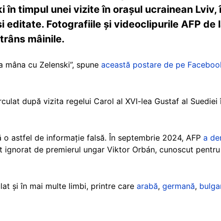
 în timpul unei vizite în orașul ucrainean Lviv, 
 editate. Fotografiile și videoclipurile AFP de l
strâns mâinile.
ea mâna cu Zelenski”, spune
această postare de pe Faceboo
.
rculat după vizita regelui Carol al XVI-lea Gustaf al Suediei 
 o astfel de informație falsă. În septembrie 2024, AFP
a de
st ignorat de premierul ungar Viktor Orbán, cunoscut pentru 
lat și în mai multe limbi, printre care
arabă
,
germană
,
bulga