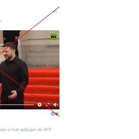
 roșu a fost adăugat de AFP