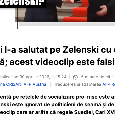
 l-a salutat pe Zelenski cu
; acest videoclip este falsi
5 minute de citit
ublicat pe
30 aprilie 2026, la 15:24
ena CRISAN
,
AFP Austria
Traducerea și adaptarea
AFP R
entă pe rețelele de socializare pro-ruse este a
ski este ignorat de politicieni de seamă și de 
eoclip care ar arăta că regele Suediei, Carl XVI 