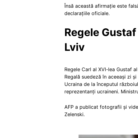
Însă această afirmație este fal
declarațiile oficiale.
Regele Gustaf 
Lviv
Regele Carl al XVI-lea Gustaf a
Regală suedeză în aceeași zi ș
Ucraina de la începutul războiul
reprezentanți ucraineni. Minist
AFP a publicat fotografii și vid
Zelenski.
Image