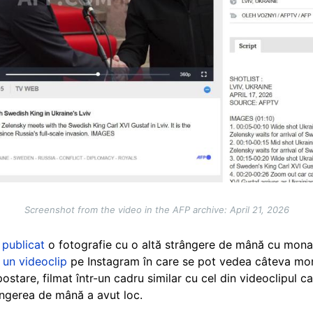
Screenshot from the video in the AFP archive: April 21, 2026
 publicat
o fotografie cu o altă strângere de mână cu monarh
 un videoclip
pe Instagram în care se pot vedea câteva mom
stare, filmat într-un cadru similar cu cel din videoclipul ca
ngerea de mână a avut loc.