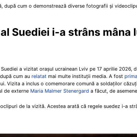
să, după cum o demonstrează diverse fotografii și videoclip
al Suediei i-a strâns mâna l
l Suediei a vizitat orașul ucrainean Lviv pe 17 aprilie 2026
i după cum au
relatat
mai multe instituții media. A fost
prima
ui. Vizita a inclus o comemorare comună a soldaților căzuți 
rul de externe
Maria Malmer Stenergard
a făcut, de asemenea
eoclipuri de la vizită. Acestea arată că regele suedez i-a st