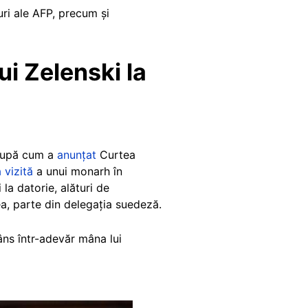
uri ale AFP, precum și
ui Zelenski la
, după cum a
anunțat
Curtea
 vizită
a unui monarh în
la datorie, alături de
, parte din delegația suedeză.
râns într-adevăr mâna lui