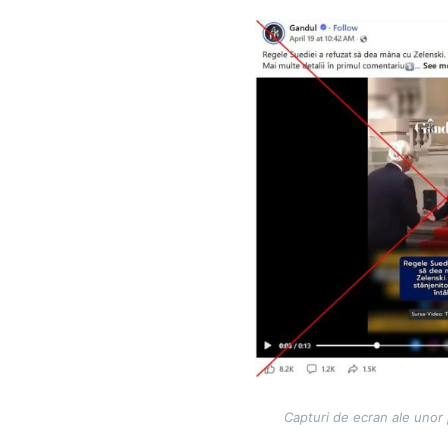
Image
Capturi de ecran ale unor 