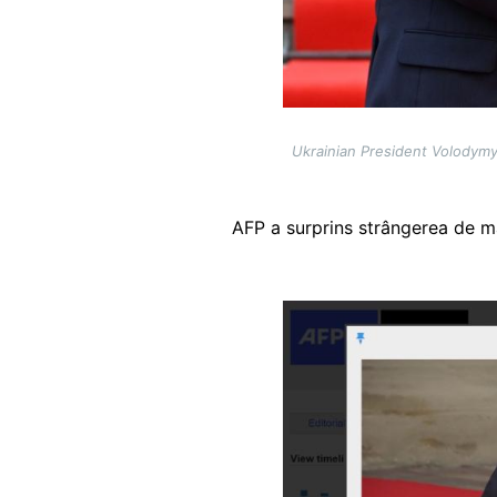
Ukrainian President Volodymyr
AFP a surprins strângerea de m
Image