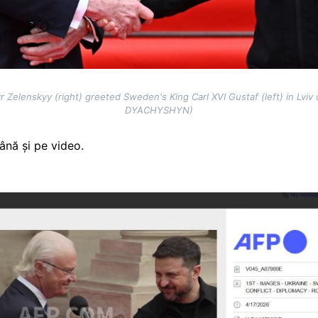
 Zelenskyy (right) greeted Sweden's King Carl XVI Gustaf (left) in Lviv 
DYACHYSHYN)
ână și pe video.