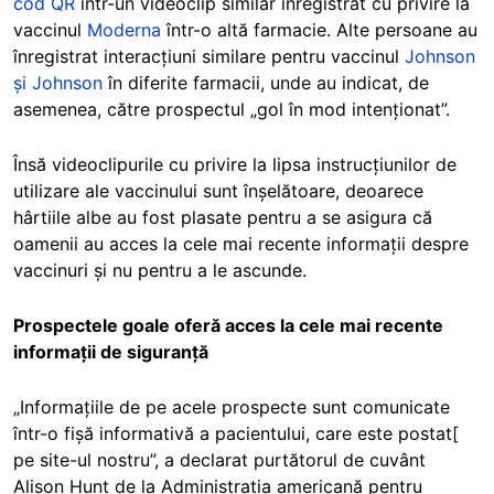
cod QR
într-un videoclip similar înregistrat cu privire la
vaccinul
Moderna
într-o altă farmacie. Alte persoane au
înregistrat interacțiuni similare pentru vaccinul
Johnson
și Johnson
în diferite farmacii, unde au indicat, de
asemenea, către prospectul „gol în mod intenționat”.
Însă videoclipurile cu privire la lipsa instrucțiunilor de
utilizare ale vaccinului sunt înșelătoare, deoarece
hârtiile albe au fost plasate pentru a se asigura că
oamenii au acces la cele mai recente informații despre
vaccinuri și nu pentru a le ascunde.
Prospectele goale oferă acces la cele mai recente
informații de siguranță
„Informațiile de pe acele prospecte sunt comunicate
într-o fișă informativă a pacientului, care este postat[
pe site-ul nostru”, a declarat purtătorul de cuvânt
Alison Hunt de la Administrația americană pentru