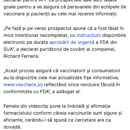
goale pentru a se asigura că persoanele din echipele de
vaccinare și pacienții au cele mai recente informații.
„Pe față și pe verso prospectul spune că a fost lăsat în
mod intenționat necompletat, cu
instrucțiuni
disponibile
electronic pe durata
aprobării de urgență
a FDA din
SUA”, a declarat purtătorul de cuvânt al companiei,
Richard Ferreira.
„Acest proces asigură că vaccinatorii și consumatorii
au la dispoziție cele mai actualizate fișe informative,
www.vaxcheck.jnj
reflectând orice revizuire făcută în
conformitate cu FDA”, a adăugat el.
Femeia din videoclip pune la îndoială și afirmația
farmacistului conform căreia vaccinurile sunt sigure și
eficiente, cerându-i să spună ce cercetare are ca
dovadă.