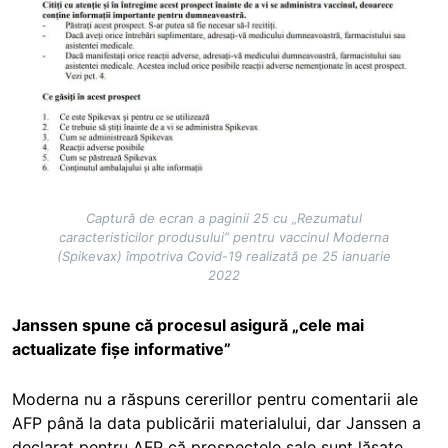
Captură de ecran a paginii 25 cu „Rezumatul
caracteristicilor produsului” pentru vaccinul Moderna
(Spikevax) împotriva Covid-19 realizată pe 25 ianuarie
2022
Janssen spune că procesul asigură „cele mai
actualizate fișe informative”
Moderna nu a răspuns cererillor pentru comentarii ale
AFP până la data publicării materialului, dar Janssen a
declarat pentru AFP că prospectele sale sunt lăsate