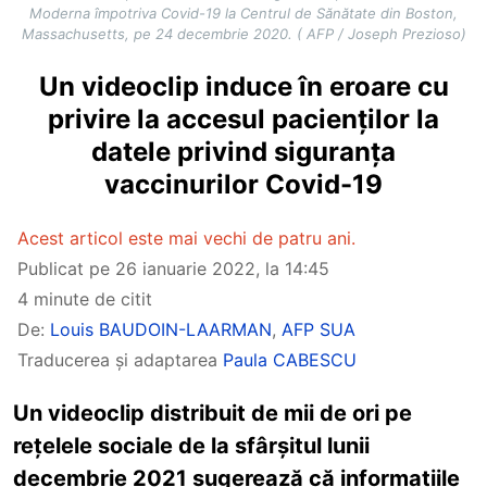
Moderna împotriva Covid-19 la Centrul de Sănătate din Boston,
Massachusetts, pe 24 decembrie 2020. ( AFP / Joseph Prezioso)
Un videoclip induce în eroare cu
privire la accesul pacienților la
datele privind siguranța
vaccinurilor Covid-19
Acest articol este mai vechi de patru ani.
Publicat pe
26 ianuarie 2022, la 14:45
4 minute de citit
De:
Louis BAUDOIN-LAARMAN
,
AFP SUA
Traducerea și adaptarea
Paula CABESCU
Un videoclip distribuit de mii de ori pe
rețelele sociale de la sfârșitul lunii
decembrie 2021 sugerează că informațiile