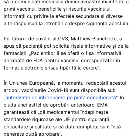
să o comunicați medicului dumneavoastră înainte de a
primi vaccinul, beneficiile și riscurile vaccinului,
informații cu privire la efectele secundare și diverse
alte răspunsuri la întrebările despre siguranța acestuia.
Purtătorul de cuvânt al CVS, Matthew Blanchette, a
spus că pacienții pot solicita fișele informative și de la
farmaciști. „Pacienților li se oferă o fișă informativă
aprobată de FDA pentru vaccinul corespunzător în
format electronic și/sau tipărită la cerere”.
În Uniunea Europeană, la momentul redactării acestui
articol, vaccinurile Covid-19 sunt disponibile sub
„
autorizație de introducere pe piață condiționată
”. În
ciuda unei astfel de aprobări anterioare, EMA
garantează că „că medicamentul îndeplinește
standardele riguroase ale UE pentru siguranță,
eficacitate și calitate și că date complete sunt încă
generate după aprobare”.