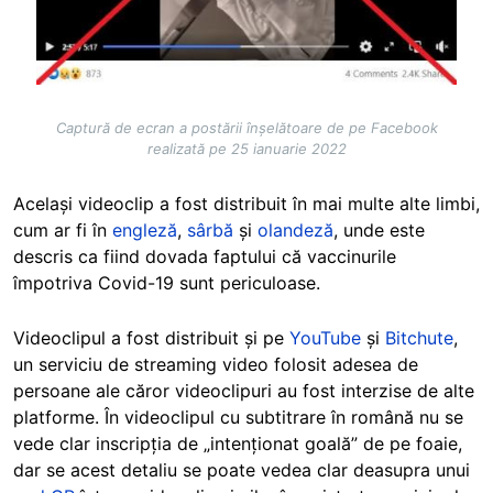
Captură de ecran a postării înșelătoare de pe Facebook
realizată pe 25 ianuarie 2022
Același videoclip a fost distribuit în mai multe alte limbi,
cum ar fi în
engleză
,
sârbă
şi
olandeză
, unde este
descris ca fiind dovada faptului că vaccinurile
împotriva Covid-19 sunt periculoase.
Videoclipul a fost distribuit și pe
YouTube
și
Bitchute
,
un serviciu de streaming video folosit adesea de
persoane ale căror videoclipuri au fost interzise de alte
platforme. În videoclipul cu subtitrare în română nu se
vede clar inscripția de „intenționat goală” de pe foaie,
dar se acest detaliu se poate vedea clar deasupra unui