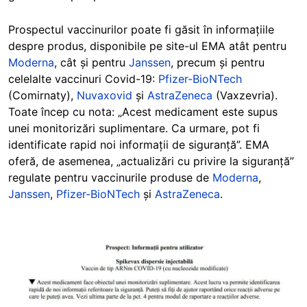
Prospectul vaccinurilor poate fi găsit în informațiile
despre produs, disponibile pe site-ul EMA atât pentru
Moderna
, cât și pentru
Janssen
, precum și pentru
celelalte vaccinuri Covid-19:
Pfizer-BioNTech
(Comirnaty),
Nuvaxovid
și
AstraZeneca
(Vaxzevria).
Toate încep cu nota: „Acest medicament este supus
unei monitorizări suplimentare. Ca urmare, pot fi
identificate rapid noi informații de siguranță”. EMA
oferă, de asemenea, „actualizări cu privire la siguranță”
regulate pentru vaccinurile produse de
Moderna
,
Janssen
,
Pfizer-BioNTech
și
AstraZeneca
.
Image