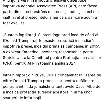
Anunțul a venit în mijlocul ofensivei Casei Albe
împotriva agenției Associated Press (AP), care făcea
parte din cercul restrâns de jurnaliști admiși la cel mai
înalt nivel al președintelui american, dar care acum a
fost exclusă.
„Suntem îngrijorați. Suntem îngrijorați încă de când el
(Donald Trump, n.r) folosește o retorică incendiară
împotriva presei, încă din prima sa campanie, în 2015”,
a explicat Katherine Jacobsen, responsabilă pentru
Statele Unite la Comitetul pentru Protecția Jurnaliștilor
(CPJ), pentru AFP în toamna anului 2024.
Într-un raport din 2020, CPJ a condamnat utilizarea de
către Donald Trump a proceselor pentru defăimare
pentru a intimida jurnaliștii și tentativele Casei Albe de
a încălca protecția surselor acestora în urma unor
scurgeri de informații.