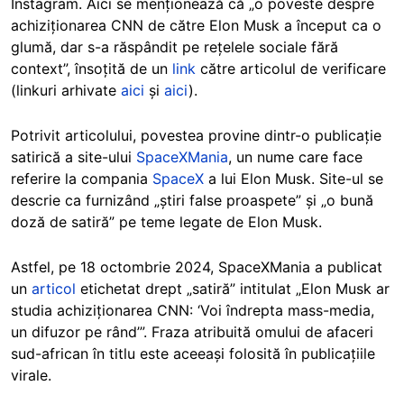
Instagram. Aici se menționează că „o poveste despre
achiziționarea CNN de către Elon Musk a început ca o
glumă, dar s-a răspândit pe rețelele sociale fără
context”, însoțită de un
link
către articolul de verificare
(linkuri arhivate
aici
și
aici
).
Potrivit articolului, povestea provine dintr-o publicație
satirică a site-ului
SpaceXMania
, un nume care face
referire la compania
SpaceX
a lui Elon Musk. Site-ul se
descrie ca furnizând „știri false proaspete” și „o bună
doză de satiră” pe teme legate de Elon Musk.
Astfel, pe 18 octombrie 2024, SpaceXMania a publicat
un
articol
etichetat drept „satiră” intitulat „Elon Musk ar
studia achiziționarea CNN: ‘Voi îndrepta mass-media,
un difuzor pe rând’”. Fraza atribuită omului de afaceri
sud-african în titlu este aceeași folosită în publicațiile
virale.