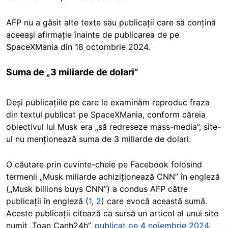
AFP nu a găsit alte texte sau publicații care să conțină
aceeași afirmație înainte de publicarea de pe
SpaceXMania din 18 octombrie 2024.
Suma de „3 miliarde de dolari”
Deși publicațiile pe care le examinăm reproduc fraza
din textul publicat pe SpaceXMania, conform căreia
obiectivul lui Musk era „să redreseze mass-media”, site-
ul nu menționează suma de 3 miliarde de dolari.
O căutare prin cuvinte-cheie pe Facebook folosind
termenii „Musk miliarde achiziționează CNN” în engleză
(„Musk billions buys CNN”) a condus AFP către
publicații în engleză (
1
,
2
) care evocă această sumă.
Aceste publicații citează ca sursă un articol al unui site
numit „Toan Canh24h”,
publicat pe 4 noiembrie 2024
.