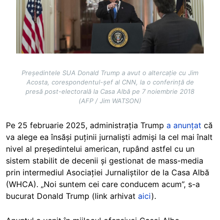
Președintele SUA Donald Trump a avut o altercație cu Jim
Acosta, corespondentul-șef al CNN, la o conferință de
presă post-electorală la Casa Albă pe 7 noiembrie 2018
(AFP / Jim WATSON)
Pe 25 februarie 2025, administrația Trump
a anunțat
că
va alege ea însăși puținii jurnaliști admiși la cel mai înalt
nivel al președintelui american, rupând astfel cu un
sistem stabilit de decenii și gestionat de mass-media
prin intermediul Asociației Jurnaliștilor de la Casa Albă
(WHCA). „Noi suntem cei care conducem acum”, s-a
bucurat Donald Trump (link arhivat
aici
).