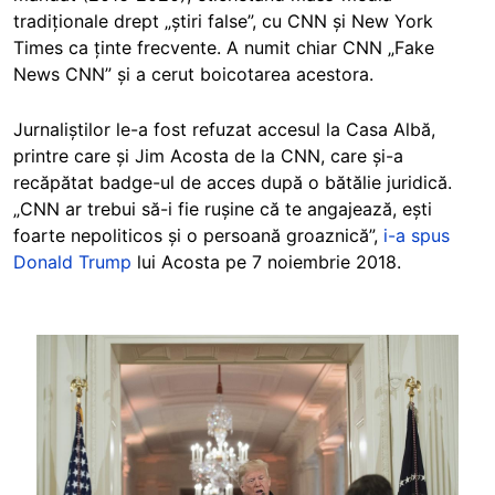
tradiționale drept „știri false”, cu CNN și New York
Times ca ținte frecvente. A numit chiar CNN „Fake
News CNN” și a cerut boicotarea acestora.
Jurnaliștilor le-a fost refuzat accesul la Casa Albă,
printre care și Jim Acosta de la CNN, care și-a
recăpătat badge-ul de acces după o bătălie juridică.
„CNN ar trebui să-i fie rușine că te angajează, ești
foarte nepoliticos și o persoană groaznică”,
i-a spus
Donald Trump
lui Acosta pe 7 noiembrie 2018.
Image