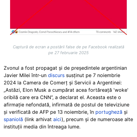
Captură de ecran a postării false de pe Facebook realizată
pe 27 februarie 2025
Zvonul a fost propagat și de președintele argentinian
Javier Milei într-un
discurs
susținut pe 7 noiembrie
2024 la Camera de Comerț și Servicii a Argentinei:
„Astăzi, Elon Musk a cumpărat acea fortăreață 'woke'
oribilă care era CNN”, a declarat el. Aceasta este o
afirmație nefondată, infirmată de postul de televiziune
și verificată de AFP pe 13 noiembrie, în
portugheză
și
spaniolă
(link arhivat
aici
), precum și de numeroase alte
instituții media din întreaga lume.