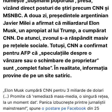
numește „dușmanii poporului”, presa,
vizând direct posturi de știri precum CNN și
MSNBC. A doua zi, președintele argentinian
Javier Milei a afirmat că miliardarul Elon
Musk, un apropiat al lui Trump, a cumpărat
CNN. De atunci, zvonul s-a răspândit masiv
pe rețelele sociale. Totuși, CNN a confirmat
pentru AFP că „speculațiile despre o
vânzare sau o schimbare de proprietar”
sunt „complet false”. În realitate, informația
provine de pe un site satiric.
„Elon Musk cumpără CNN pentru 3 miliarde de dolari
(...) Promite că 'remediază mass-media, o singură rețea,
la un moment dat'. Panica izbucnește printre jurnaliştii
mainstream!”, spune
o postare pe Facebook
din 25