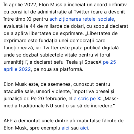
În aprilie 2022, Elon Musk a încheiat un acord definitiv
cu consiliul de administrație al Twitter (care a devenit
între timp X) pentru
achiziționarea rețelei sociale
,
evaluată la 44 de miliarde de dolari, cu scopul declarat
de a apăra libertatea de exprimare. „Libertatea de
exprimare este fundația unei democrații care
funcționează, iar Twitter este piața publică digitală
unde se dezbat subiectele vitale pentru viitorul
umanității”, a declarat șeful Tesla și SpaceX
pe 25
aprilie 2022
, pe noua sa platformă.
Elon Musk este, de asemenea, cunoscut pentru
atacurile sale, uneori violente, împotriva presei și
jurnaliștilor. Pe 20 februarie, el
a scris pe X
: „Mass-
media tradiționale NU sunt o sursă de încredere.”
AFP a demontat unele dintre afirmații false făcute de
Elon Musk, spre exemplu
aici
sau
aici
.