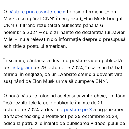
O
căutare prin cuvinte-cheie
folosind termenii „Elon
Musk a cumpărat CNN” în engleză („Elon Musk bought
CNN”), filtrând rezultatele publicate până la 6
noiembrie 2024 – cu o zi înainte de declarația lui Javier
Milei –, nu a relevat nicio informație despre o presupusă
achiziție a postului american.
În schimb, căutarea a dus la o postare video publicată
pe
Instagram
pe 29 octombrie 2024, în care un bărbat
afirmă, în engleză, că un „website satiric a devenit viral
susținând că Elon Musk urma să cumpere CNN”.
O nouă căutare folosind aceleași cuvinte-cheie, limitând
însă rezultatele la cele publicate înainte de 29
octombrie 2024, a dus la o
postare pe X
a organizației
de fact-checking a PolitiFact pe 25 octombrie 2024,
adică la patru zile înainte de publicarea videoclipului pe