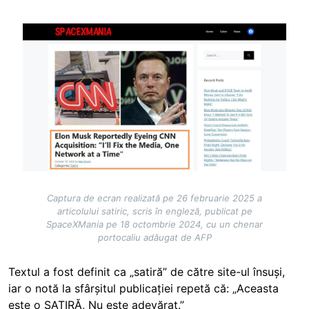
Image
Captura de ecran realizată pe 26 februarie 2025 a
articolului satiric, scris în engleză, publicat pe
SpaceXMania pe 18 octombrie 2024, cu un chenar
portocaliu adăugat de AFP
Textul a fost definit ca „satiră” de către site-ul însuși,
iar o notă la sfârșitul publicației repetă că: „Aceasta
este o SATIRĂ, Nu este adevărat.”