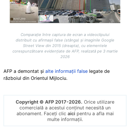
Comparație între captura de ecran a videoclipului
distribuit cu afirmașii false (stânga) și imaginile Google
Street View din 2015 (dreapta), cu elementele
corespunzătoare evidențiate de AFP, realizată pe 3 martie
2026
AFP a demontat și
alte informații false
legate de
războiul din Orientul Mijlociu.
Copyright © AFP 2017-2026.
Orice utilizare
comercială a acestui conținut necesită un
abonament. Faceți clic
aici
pentru a afla mai
multe informații.