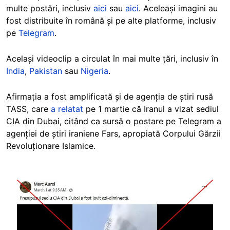
multe postări, inclusiv
aici
sau
aici
.
Aceleași imagini au
fost distribuite în română și pe alte platforme, inclusiv
pe
Telegram
.
Același videoclip a circulat în mai multe țări, inclusiv în
India
,
Pakistan
sau
Nigeria
.
Afirmația a fost amplificată și de agenția de știri rusă
TASS, care
a relatat
pe 1 martie că Iranul a vizat sediul
CIA din Dubai, citând ca sursă o postare pe Telegram a
agenției de știri iraniene Fars, apropiată Corpului Gărzii
Revoluționare Islamice.
Image