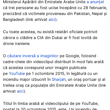
Ministerul Apărării din Emiratele Arabe Unite
a anunțat
că trei persoane au fost ucise începând cu 28 februarie,
precizând că victimele proveneau din Pakistan, Nepal și
Bangladesh (link arhivat
aici
).
Cu toate acestea, nu există relatări oficiale potrivit
cărora o clădire a CIA din Dubai ar fi fost lovită de
drone iraniene.
O
căutare inversă a imaginilor
pe Google, folosind
cadre-cheie din videoclipul distribuit în mod fals arată
că acestea corespund unor imagini publicate
pe
YouTube
pe 1 octombrie 2015, în legătură cu un
incendiu major izbucnit în
Sharjah
, un oraș portuar și al
treilea oraș ca populație din Emiratele Arabe Unite (link
arhivat
aici
).
Titlul în limba arabă al videoclipului de pe YouTube,
postat la 20 octombrie 2015, este „Un incendiu de