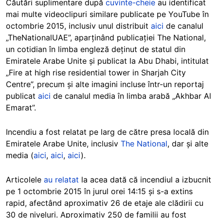
Căutări suplimentare după
cuvinte-cheie
au identificat
mai multe videoclipuri similare publicate pe YouTube în
octombrie 2015, inclusiv unul distribuit
aici
de canalul
„TheNationalUAE”, aparținând publicației The National,
un cotidian în limba engleză deținut de statul din
Emiratele Arabe Unite și publicat la Abu Dhabi, intitulat
„Fire at high rise residential tower in Sharjah City
Centre”, precum și alte imagini incluse într-un reportaj
publicat
aici
de canalul media în limba arabă „Akhbar Al
Emarat”.
Incendiu a fost relatat pe larg de către presa locală din
Emiratele Arabe Unite, inclusiv
The National
, dar și alte
media (
aici
,
aici
,
aici
).
Articolele
au relatat
la acea dată că incendiul a izbucnit
pe 1 octombrie 2015 în jurul orei 14:15 și s-a extins
rapid, afectând aproximativ 26 de etaje ale clădirii cu
30 de niveluri. Aproximativ 250 de familii au fost