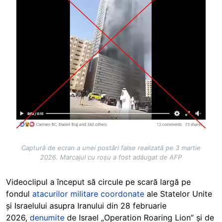
Captură de ecran a unei postări false realizată pe 3 martie
2026. Marcajul cu roșu a fost adăugat de AFP
Videoclipul a început să circule pe scară largă pe
fondul
atacurilor militare coordonate
ale Statelor Unite
și Israelului asupra Iranului din 28 februarie
2026,
denumite
de Israel „Operation Roaring Lion” și de