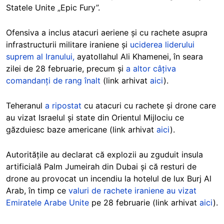
Statele Unite „Epic Fury”.
Ofensiva a inclus atacuri aeriene și cu rachete asupra
infrastructurii militare iraniene și
uciderea liderului
suprem al Iranului,
ayatollahul Ali Khamenei, în seara
zilei de 28 februarie, precum și
a altor câțiva
comandanți de rang înalt
(link arhivat
aici
).
Teheranul
a ripostat
cu atacuri cu rachete și drone care
au vizat Israelul și state din Orientul Mijlociu ce
găzduiesc baze americane (link arhivat
aici
).
Autoritățile au declarat că explozii au zguduit insula
artificială Palm Jumeirah din Dubai și că resturi de
drone au provocat un incendiu la hotelul de lux Burj Al
Arab, în timp ce
valuri de rachete iraniene au vizat
Emiratele Arabe Unite
pe 28 februarie (link arhivat
aici
).