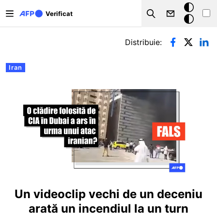
Sari la conținutul principal
Modul
Verificat
Search
întunecat
Filele principale
Distribuie:
Iran
Un videoclip vechi de un deceniu
arată un incendiul la un turn