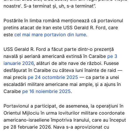
noastre'. S-a terminat și, uh, s-a terminat”.
Postările în limba română menționează că portavionul
pretins atacat de Iran este USS Gerald R. Ford, care
este
cel mai mare portavion din lume
.
USS Gerald R. Ford a făcut parte dintr-o prezență
navală și aeriană americană extinsă în Caraibe
pe 3
ianuarie 2026
, alături de alte nave de război. Fusese
desfășurat în Caraibe cu câteva luni înainte de raid —
mai precis
pe 24 octombrie 2025
— ca parte a unei
escaladări militare americane mai ample, și a ajuns în
Caraibe
pe 16 noiembrie 2025
.
Portavionul a participat, de asemenea, la operațiuni în
Orientul Mijlociu în urma loviturilor militare coordonate
americano-israeliene împotriva Iranului, care au început
pe 28 februarie 2026. Nava s-a aprovizionat cu