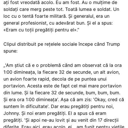
ați fost vreodată acolo. Eu am fost. Au o mulțime de
soldați care merg peste tot. Toată lumea e soldat. Un
loc cu o tentă foarte militară. Și generalul, era un
general profesionist, cu adevărat bun. Și el a spus:
«Eram cu toții pregătiți pentru el».”
Clipul distribuit pe rețelele sociale începe când Trump
spune:
„'Am știut că e o problemă când am observat că la ora
1:00 dimineața, la fiecare 32 de secunde, un alt avion,
un avion foarte rapid, decola de pe puntea unui
portavion. Acesta este de fapt cel mai mare portavion
din lume. Și la fiecare 32 de secunde, bum, bum, bum.
Și era ora 1:00 dimineața'. Așa că am zis: 'Okay, cred că
suntem în dificultate'. Dar erau pregătiți pentru noi,
Johnny. Și noi eram pregătiți. El a spus că eram
pregătiți. 'Și apoi ne-au lovit și au venit din 17 direcții
diferite. Erau aici, erau acolo, ei... am fugit pentru viețile