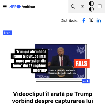
Sari la conținutul principal
Modul
Verificat
Search
întunecat
Filele principale
Distribuie:
Iran
Videoclipul îl arată pe Trump
vorbind despre capturarea lui