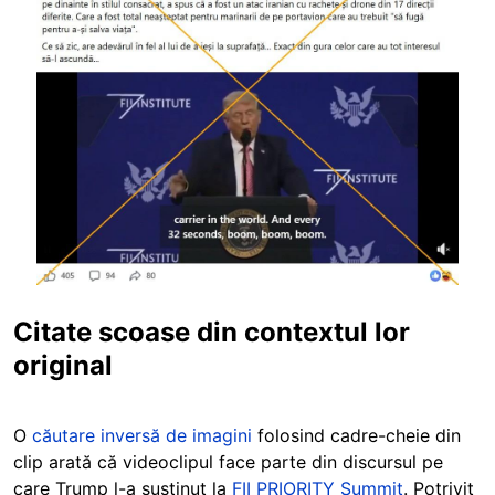
Citate scoase din contextul lor
original
O
căutare inversă de imagini
folosind cadre-cheie din
clip arată că videoclipul face parte din discursul pe
care Trump l-a susținut la
FII PRIORITY Summit
. Potrivit