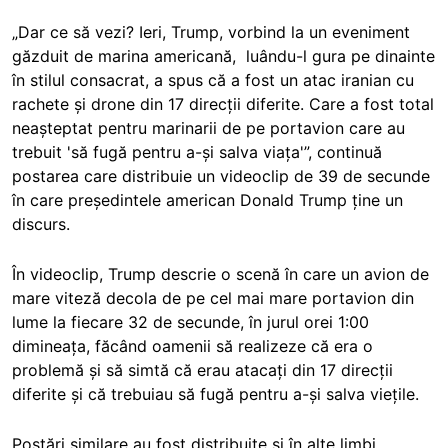
„Dar ce să vezi? Ieri, Trump, vorbind la un eveniment
găzduit de marina americană, luându-l gura pe dinainte
în stilul consacrat, a spus că a fost un atac iranian cu
rachete și drone din 17 direcții diferite. Care a fost total
neașteptat pentru marinarii de pe portavion care au
trebuit 'să fugă pentru a-și salva viața'”, continuă
postarea care distribuie un videoclip de 39 de secunde
în care președintele american Donald Trump ține un
discurs.
În videoclip, Trump descrie o scenă în care un avion de
mare viteză decola de pe cel mai mare portavion din
lume la fiecare 32 de secunde, în jurul orei 1:00
dimineața, făcând oamenii să realizeze că era o
problemă și să simtă că erau atacați din 17 direcții
diferite și că trebuiau să fugă pentru a-și salva viețile.
Postări similare au fost distribuite și în alte limbi,