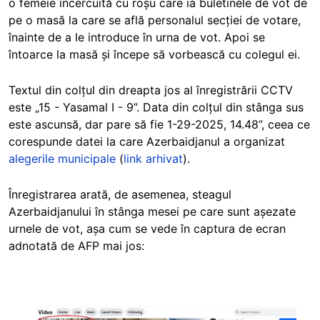
o femeie încercuită cu roșu care ia buletinele de vot de
pe o masă la care se află personalul secției de votare,
înainte de a le introduce în urna de vot. Apoi se
întoarce la masă și începe să vorbească cu colegul ei.
Textul din colțul din dreapta jos al înregistrării CCTV
este „15 - Yasamal I - 9”. Data din colțul din stânga sus
este ascunsă, dar pare să fie 1-29-2025, 14.48”, ceea ce
corespunde datei la care Azerbaidjanul a organizat
alegerile municipale
(
link arhivat
).
Înregistrarea arată, de asemenea, steagul
Azerbaidjanului în stânga mesei pe care sunt așezate
urnele de vot, așa cum se vede în captura de ecran
adnotată de AFP mai jos:
Image