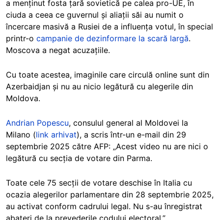
a menținut fosta țară sovietică pe calea pro-UE, în
ciuda a ceea ce guvernul și aliații săi au numit o
încercare masivă a Rusiei de a influența votul, în special
printr-o
campanie de dezinformare la scară largă
.
Moscova a negat acuzațiile.
Cu toate acestea, imaginile care circulă online sunt din
Azerbaidjan și nu au nicio legătură cu alegerile din
Moldova.
Andrian Popescu
, consulul general al Moldovei la
Milano (
link arhivat
), a scris într-un e-mail din 29
septembrie 2025 către AFP: „Acest video nu are nici o
legătură cu secția de votare din Parma.
Toate cele 75 secții de votare deschise în Italia cu
ocazia alegerilor parlamentare din 28 septembrie 2025,
au activat conform cadrului legal. Nu s-au înregistrat
abateri de la prevederile codului electoral.”