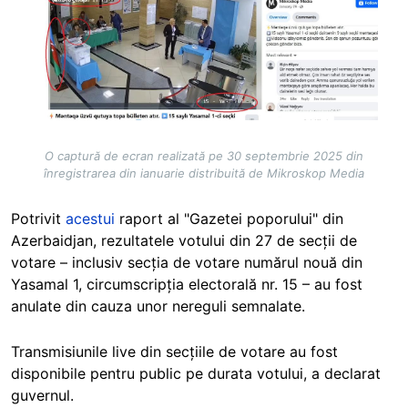
O captură de ecran realizată pe 30 septembrie 2025 din
înregistrarea din ianuarie distribuită de Mikroskop Media
Potrivit
acestui
raport al "Gazetei poporului" din
Azerbaidjan, rezultatele votului din 27 de secții de
votare – inclusiv secția de votare numărul nouă din
Yasamal 1, circumscripția electorală nr. 15 – au fost
anulate din cauza unor nereguli semnalate.
Transmisiunile live din secțiile de votare au fost
disponibile pentru public pe durata votului, a declarat
guvernul.