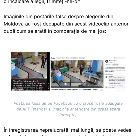
o încălcare a legii, trimiteți-ne-o.”
Imaginile din postările false despre alegerile din
Moldova au fost decupate din acest videoclip anterior,
după cum se arată în comparația de mai jos:
Image
Postarea falsă de pe Facebook cu o cruce roșie adăugată
de AFP (stânga) și imaginile anterioare din presa azeră
(dreapta)
În înregistrarea neprelucrată, mai lungă, se poate vedea