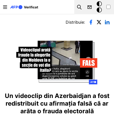
Sari la conținutul principal
Modul
Verificat
Search
întunecat
Filele principale
Distribuie:
Un videoclip din Azerbaidjan a fost
redistribuit cu afirmația falsă că ar
arăta o frauda electorală