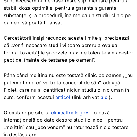
Sunt necesare numeroase teste suplimentare pentru a
stabili doza optimă și pentru a garanta siguranța
substanței și a procedurii, înainte ca un studiu clinic pe
oameni să poată fi lansat.
Cercetătorii înșiși recunosc aceste limite și precizează
că „vor fi necesare studii viitoare pentru a evalua
formal toxicitățile și dozele maxime tolerate ale acestor
peptide, înainte de testarea pe oameni”.
Până când melitina nu este testată clinic pe oameni, „nu
putem afirma că va trata cancerul de sân”, adaugă
Fiolet, care nu a identificat niciun studiu clinic uman în
curs, conform acestui
articol
(link arhivat
aici
).
O căutare pe site-ul
clinicaltrials.gov
– o bază
internațională de date despre studii clinice – pentru
„
melittin
” sau „bee venom” nu returnează nicio testare
în desfășurare.