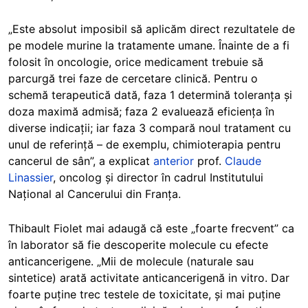
„Este absolut imposibil să aplicăm direct rezultatele de
pe modele murine la tratamente umane. Înainte de a fi
folosit în oncologie, orice medicament trebuie să
parcurgă trei faze de cercetare clinică. Pentru o
schemă terapeutică dată, faza 1 determină toleranța și
doza maximă admisă; faza 2 evaluează eficiența în
diverse indicații; iar faza 3 compară noul tratament cu
unul de referință – de exemplu, chimioterapia pentru
cancerul de sân”, a e
xplicat
anterior
prof
.
Claude
Linassier
, oncolog și director în cadrul Institutului
Național al Cancerului din Franța.
Thibault Fiolet mai adaugă că este „foarte frecvent” ca
în laborator să fie descoperite molecule cu efecte
anticancerigene. „Mii de molecule (naturale sau
sintetice) arată activitate anticancerigenă in vitro. Dar
foarte puține trec testele de toxicitate, și mai puține