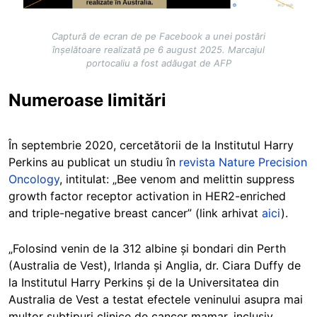
Captură de ecran de pe Facebook a unei postări
înșelătoare realizată pe 6 august 2025. Marcajul
portocaliu a fost adăugat de AFP
Numeroase limitări
În septembrie 2020, cercetătorii de la Institutul Harry
Perkins au publicat un studiu în
revista Nature Precision
Oncology
, intitulat: „Bee venom and melittin suppress
growth factor receptor activation in HER2-enriched
and triple-negative breast cancer” (link arhivat
aici
).
„Folosind venin de la 312 albine și bondari din Perth
(Australia de Vest), Irlanda și Anglia, dr. Ciara Duffy de
la Institutul Harry Perkins și de la Universitatea din
Australia de Vest a testat efectele veninului asupra mai
multor subtipuri clinice de cancer mamar, inclusiv