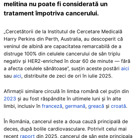
melitina nu poate fi considerată un
tratament împotriva cancerului.
„Cercetătorii de la Institutul de Cercetare Medicală
Harry Perkins din Perth, Australia, au descoperit că
veninul de albină are capacitatea remarcabilă de a
distruge 100% din celulele cancerului de sân triplu
negativ și HER2-enriched în doar 60 de minute — fără
a afecta celulele sănătoase”, susțin aceste postări
aici
sau
aici
, distribuite de zeci de ori în iulie 2025.
Afirmații similare circulă în limba română cel puțin din
2023
și au fost răspândite în ultimele luni și în alte
limbi, inclusiv în
franceză
,
germană
,
greacă
și
croată
.
În România, cancerul este a doua cauză principală de
deces, după bolile cardiovasculare.
Potrivit celui mai
recent
raport
din 2025,
cancerul de sân este principala