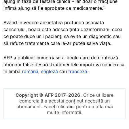
ajung în faza de testare clinică – iar doar o fracțiune
infimă ajung să fie aprobate ca medicamente.”
Având în vedere anxietatea profundă asociată
cancerului, boala este adesea ținta dezinformării, ceea
ce poate duce unii pacienți să evite un diagnostic sau
să refuze tratamente care le-ar putea salva viața.
AFP a publicat numeroase articole care demontează
afirmații false despre tratamentele împotriva cancerului,
în limba
română
,
engleză
sau
franceză
.
Copyright © AFP 2017-2026.
Orice utilizare
comercială a acestui conținut necesită un
abonament. Faceți clic
aici
pentru a afla mai
multe informații.