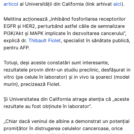
articol
al Universității din California (link arhivat
aici
).
Melitina acționează „inhibând fosforilarea receptorilor
EGFR și HER2, perturbând astfel căile de semnalizare
PI3K/Akt și MAPK implicate în dezvoltarea cancerului”,
explică dr.
Thibault Fiolet
, specialist în sănătate publică,
pentru AFP.
Totuși, deși aceste constatări sunt interesante,
rezultatele provin dintr-un studiu preclinic, desfășurat in
vitro (pe celule în laborator) și in vivo la șoareci (model
murin), precizează Fiolet.
Și Universitatea din California atrage atenția că „aceste
rezultate au fost obținute în laborator”.
„Chiar dacă veninul de albine a demonstrat un potențial
promițător în distrugerea celulelor canceroase, orice