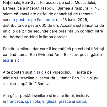
Naționale, Ben-Gvir, l-a acuzat pe șeful Mossadului,
Barnea, că a început războiul. Barnea a răspuns: - 'Nu
știam că Iranul are astfel de capacități de rachete!'”,
scrie
o postare pe Facebook
din 18 iunie 2025,
distribuită de peste 600 de ori. Aceasta este însoțită de
un clip de 27 de secunde care prezintă un conflict între
doi bărbați vorbind în limba ebraică.
Postări similare, dar care îi indentifică pe cei doi bărbați
ca fiind Itamar Ben Gvir and Amir Bar-Lev, pot fi
găsite
aici
și
aici
.
Alte postări susțin
(
aici
) c
ă videoclipul îi arată pe
ministrul israelian al securității, Itamar Ben-Gvir, și pe
„ministrul apărării”, Barlev.
Am găsit postări similare si în alte limbi, inclusiv
în
franceză
,
spaniolă
,
engleză
,
greacă
și
sârbă
.