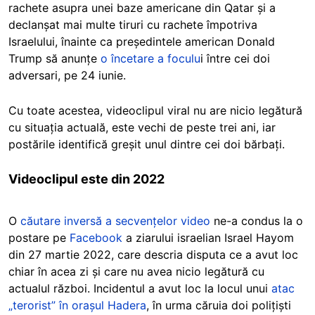
rachete asupra unei baze americane din Qatar și a
declanșat mai multe tiruri cu rachete împotriva
Israelului, înainte ca președintele american Donald
Trump să anunțe
o încetare a foculu
i între cei doi
adversari, pe 24 iunie.
Cu toate acestea, videoclipul viral nu are nicio legătură
cu situația actuală, este vechi de peste trei ani, iar
postările identifică greșit unul dintre cei doi bărbați.
Videoclipul este din 2022
O
căutare inversă a secvențelor video
ne-a condus la o
postare pe
Facebook
a ziarului israelian Israel Hayom
din 27 martie 2022, care descria disputa ce a avut loc
chiar în acea zi și care nu avea nicio legătură cu
actualul război. Incidentul a avut loc la locul unui
atac
„terorist” în orașul Hadera
, în urma căruia doi polițiști