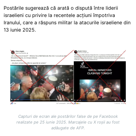
Postările sugerează că arată o dispută între liderii
israelieni cu privire la recentele acțiuni împotriva
Iranului, care a răspuns militar la atacurile israeliene din
13 iunie 2025.
Image
Capturi de ecran ale postărilor false de pe Facebook
realizate pe 25 iunie 2025. Marcajele cu X roșii au fost
adăugate de AFP.