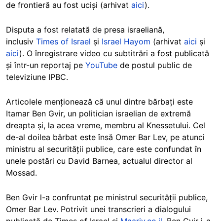
de frontieră au fost uciși (arhivat
aici
).
Disputa a fost relatată de presa israeliană,
inclusiv
Times of Israel
și
Israel Hayom
(arhivat
aici
și
aici
). O înregistrare video cu subtitrări a fost publicată
și într-un reportaj pe
YouTube
de postul public de
televiziune IPBC.
Articolele menționează că unul dintre bărbați este
Itamar Ben Gvir, un politician israelian de extremă
dreapta și, la acea vreme, membru al Knessetului. Cel
de-al doilea bărbat este însă Omer Bar Lev, pe atunci
ministru al securității publice, care este confundat în
unele postări cu David Barnea, actualul director al
Mossad.
Ben Gvir l-a confruntat pe ministrul securității publice,
Omer Bar Lev. Potrivit unei transcrieri a dialogului
publicată de Times of Israel și
Maariv.co.il
, Ben Gvir i-a