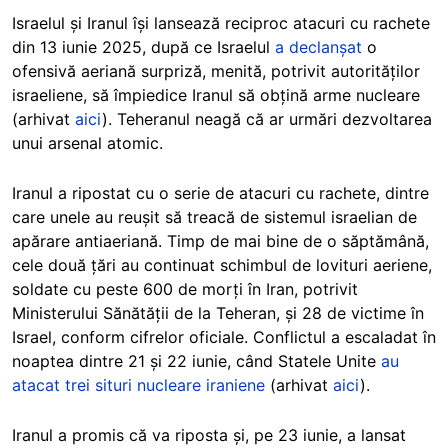
Israelul și Iranul își lansează reciproc atacuri cu rachete
din 13 iunie 2025, după ce Israelul
a declanșat
o
ofensivă aeriană surpriză, menită, potrivit autorităților
israeliene, să împiedice Iranul să obțină arme nucleare
(arhivat
aici
). Teheranul neagă că ar urmări dezvoltarea
unui arsenal atomic.
Iranul a ripostat cu o serie de atacuri cu rachete, dintre
care unele au reușit să treacă de sistemul israelian de
apărare antiaeriană. Timp de mai bine de o săptămână,
cele două țări au continuat schimbul de lovituri aeriene,
soldate cu peste 600 de morți în Iran, potrivit
Ministerului Sănătății de la Teheran, și 28 de victime în
Israel, conform cifrelor oficiale. Conflictul a escaladat în
noaptea dintre 21 și 22 iunie, când Statele Unite
au
atacat trei situri nucleare iraniene
(arhivat
aici
).
Iranul a promis că va riposta și, pe 23 iunie, a lansat