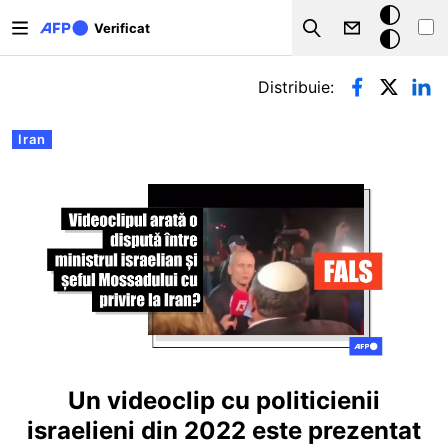
Sari la conținutul principal
Modul
Verificat
Search
întunecat
Filele principale
Distribuie:
Iran
Un videoclip cu politicienii
israelieni din 2022 este prezentat