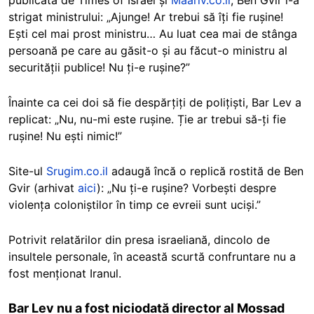
strigat ministrului: „Ajunge! Ar trebui să îți fie rușine!
Ești cel mai prost ministru… Au luat cea mai de stânga
persoană pe care au găsit-o și au făcut-o ministru al
securității publice! Nu ți-e rușine?”
Înainte ca cei doi să fie despărțiți de polițiști, Bar Lev a
replicat: „Nu, nu-mi este rușine. Ție ar trebui să-ți fie
rușine! Nu ești nimic!”
Site-ul
Srugim.co.il
adaugă încă o replică rostită de Ben
Gvir (arhivat
aici
): „Nu ți-e rușine? Vorbești despre
violența coloniștilor în timp ce evreii sunt uciși.”
Potrivit relatărilor din presa israeliană, dincolo de
insultele personale, în această scurtă confruntare nu a
fost menționat Iranul.
Bar Lev nu a fost niciodată director al Mossad