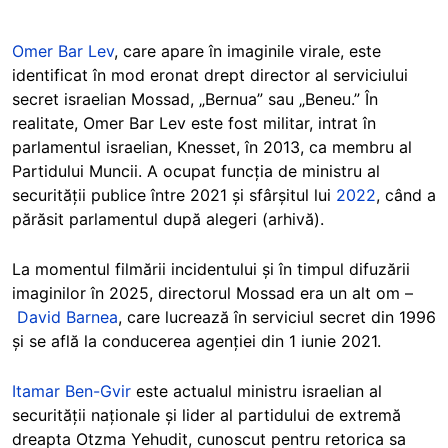
Omer Bar Lev
, care apare în imaginile virale, este
identificat în mod eronat drept director al serviciului
secret israelian Mossad, „Bernua” sau „Beneu.” În
realitate, Omer Bar Lev este fost militar, intrat în
parlamentul israelian, Knesset, în 2013, ca membru al
Partidului Muncii. A ocupat funcția de ministru al
securității publice între 2021 și sfârșitul lui
2022
, când a
părăsit parlamentul după alegeri (arhivă).
La momentul filmării incidentului și în timpul difuzării
imaginilor în 2025, directorul Mossad era un alt om –
David Barnea
, care lucrează în serviciul secret din 1996
și se află la conducerea agenției din 1 iunie 2021.
Itamar Ben-Gvir
este actualul ministru israelian al
securității naționale și lider al partidului de extremă
dreapta Otzma Yehudit, cunoscut pentru retorica sa