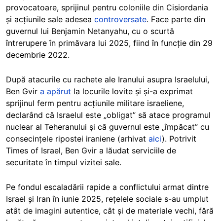
provocatoare, sprijinul pentru coloniile din Cisiordania
și acțiunile sale adesea
controversate
.
Face parte din
guvernul lui Benjamin Netanyahu, cu o scurtă
întrerupere în primăvara lui 2025, fiind în funcție din 29
decembrie 2022.
După atacurile cu rachete ale Iranului asupra Israelului,
Ben Gvir
a apărut
la locurile lovite și și-a exprimat
sprijinul ferm pentru acțiunile militare israeliene,
declarând că Israelul este „obligat” să atace programul
nuclear al Teheranului și că guvernul este „împăcat” cu
consecințele ripostei iraniene (arhivat
aici
). Potrivit
Times of Israel, Ben Gvir a lăudat serviciile de
securitate în timpul vizitei sale.
Pe fondul escaladării rapide a conflictului armat dintre
Israel și Iran în iunie 2025, rețelele sociale s-au umplut
atât de imagini autentice, cât și de materiale vechi, fără