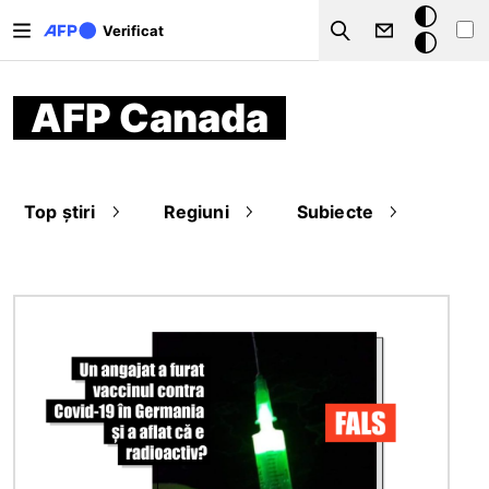
Sari la conținutul principal
Modul
Verificat
Search
întunecat
AFP Canada
Top știri
Regiuni
Subiecte
Imagine