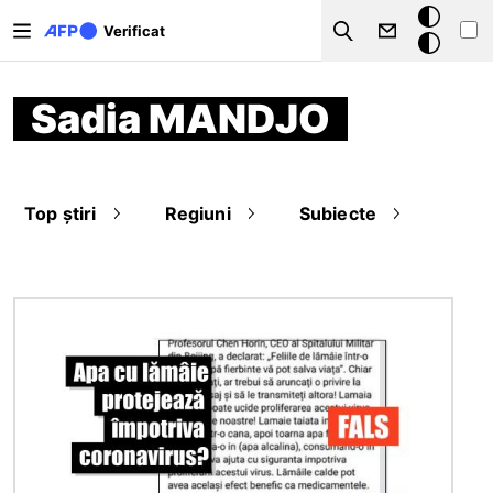
Sari la conținutul principal
Modul
Verificat
Search
întunecat
Sadia MANDJO
Top știri
Regiuni
Subiecte
Imagine