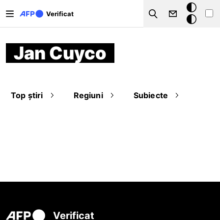
Sari la conținutul principal
Modul
Verificat
Search
întunecat
Jan Cuyco
Top știri
Regiuni
Subiecte
Verificat