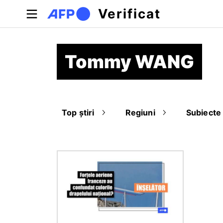
Sari la conținutul principal
Verificat
Tommy WANG
Top știri
Regiuni
Subiecte
Imagine