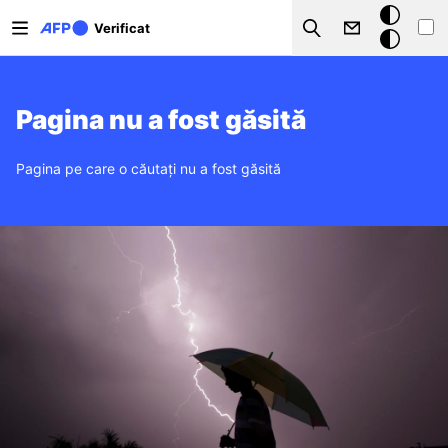
Sari la conținutul principal
Modul
Verificat
Search
întunecat
Pagina nu a fost găsită
Pagina pe care o căutați nu a fost găsită
Imagine