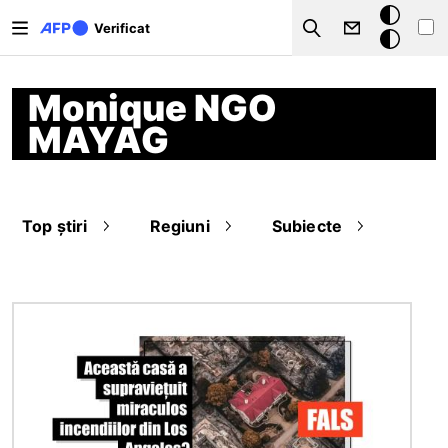
Sari la conținutul principal
Modul
Verificat
Search
întunecat
Monique NGO
MAYAG
Top știri
Regiuni
Subiecte
Imagine