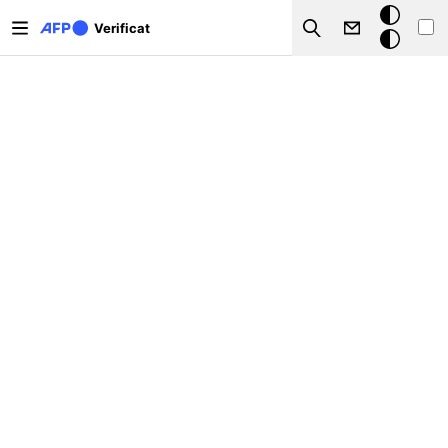
Sari la conținutul principal
Modul
Verificat
Search
întunecat